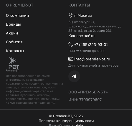
О PREMIER-BT
КОНТАКТЫ
О компании
г. Москва
БЦ «Меркурий»,
Бренды
Шарикоподшипниковская ул., д.
38, стр.1, этаж 2, офис 231
Акции
Как нас найти
События
+7 (495)223-93-01
Контакты
Пн-Пт: с 10:00 до 18:00
info@premier-bt.ru
Для покупателей и партнеров
Вся представленная на сайте
информация, касающаяся
характеристик продуктов, наличия на
складе, стоимости товаров, носит
информационный характер и не
ООО «ПРЕМЬЕР-БТ»
является публичной офертой,
определяемой положениями Статьи
ИНН: 7709979607
437(2) Гражданского кодекcа РФ.
© Premier-BT, 2026
Политика конфиденциальности
Разработано с
Vela