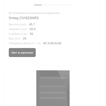
Встраиваемый винный холодильник
Smeg CVI621NR3
Высота (см):
45.7
Ширина (см):
59.6
Глубина (см):
56
Вес (кг):
29
Габариты (ВхШхГ), см:
45.7х59.6х56
Нет в наличии