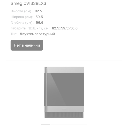
Smeg CVI338LX3
Высота (см):
82.5
Ширина (см):
59.5
Глубина (см):
56.6
Габариты (ВхШхГ), см:
82.5х59.5х56.6
Тип:
Двухтемпературный
Нет в наличии