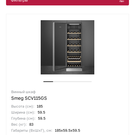
Фильтры
Маленькие винные шкафы
Встроенные винные шкафы под столешницу
Встраиваемые белые винные шкафы
Все подборки
Винный шкаф
Smeg SCV115GS
Высота (см):
185
Ширина (см):
59.5
Глубина (см):
59.5
Вес (кг):
83
Габариты (ВхШхГ), см:
185х59.5х59.5