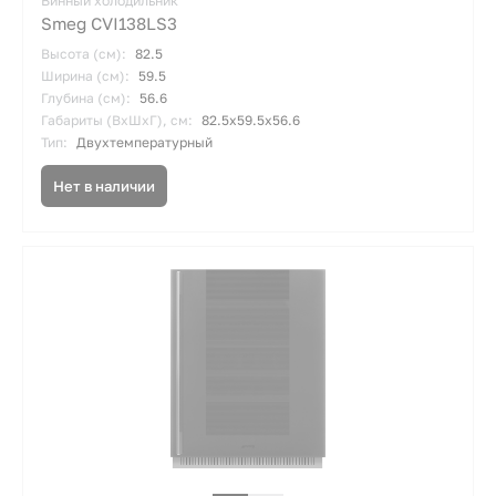
Винный холодильник
Smeg CVI138LS3
Высота (см):
82.5
Ширина (см):
59.5
Глубина (см):
56.6
Габариты (ВхШхГ), см:
82.5х59.5х56.6
Тип:
Двухтемпературный
Нет в наличии