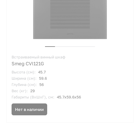
Встраиваемый винный шкаф
Smeg CVI121G
Высота (см):
45.7
Ширина (см):
59.6
Глубина (см):
56
Вес (кг):
29
Габариты (ВхШхГ), см:
45.7х59.6х56
Нет в наличии