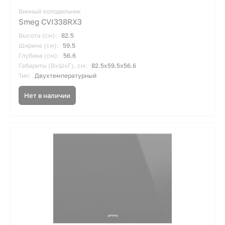
Винный холодильник
Smeg CVI338RX3
Высота (см):
82.5
Ширина (см):
59.5
Глубина (см):
56.6
Габариты (ВхШхГ), см:
82.5х59.5х56.6
Тип:
Двухтемпературный
Нет в наличии