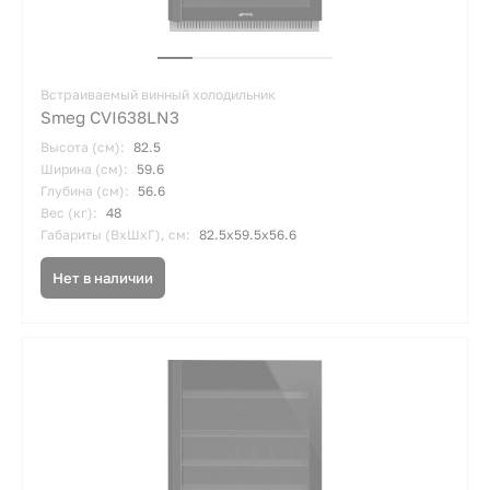
Встраиваемый винный холодильник
Smeg CVI638LN3
Высота (см):
82.5
Ширина (см):
59.6
Глубина (см):
56.6
Вес (кг):
48
Габариты (ВхШхГ), см:
82.5х59.5х56.6
Нет в наличии