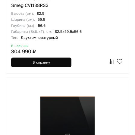
Smeg CVI138RS3
Высота (см):
82.5
Ширина (см):
59.5
Глубина (см):
56.6
Габариты (ВхШхГ), см:
82.5х59.5х56.6
Тип:
Двухтемпературный
В наличии
304 990 ₽
В корзину