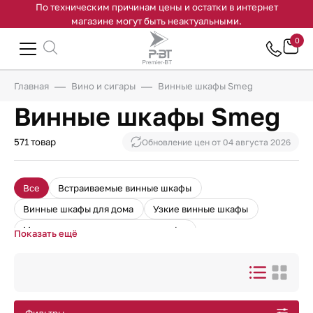
По техническим причинам цены и остатки в интернет
магазине могут быть неактуальными.
0
Главная
Вино и сигары
Винные шкафы Smeg
Винные шкафы Smeg
571 товар
Обновление цен от
04 августа 2026
Все
Встраиваемые винные шкафы
Винные шкафы для дома
Узкие винные шкафы
Монотемпературные винные шкафы
Показать ещё
Винные шкафы для ресторанов
Встраиваемые винные шкафы в колонну
Встроенные винные холодильники