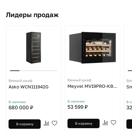
Лидеры продаж
Винный шкаф
Винный шкаф
Ви
Meyvel MV19PRO-KBB1
Asko WCN111942G
Sm
В наличии
В наличии
В 
53 599 ₽
680 000 ₽
32
В корзину
В корзину