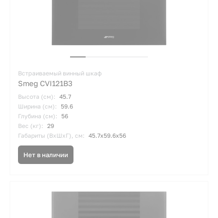
Встраиваемый винный шкаф
Smeg CVI121B3
Высота (см):
45.7
Ширина (см):
59.6
Глубина (см):
56
Вес (кг):
29
Габариты (ВхШхГ), см:
45.7х59.6х56
Нет в наличии