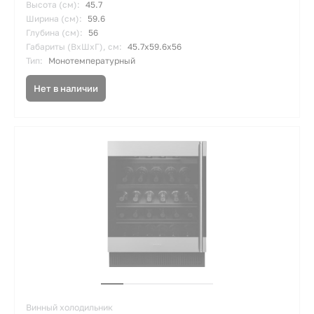
Высота (см):
45.7
Ширина (см):
59.6
Глубина (см):
56
Габариты (ВхШхГ), см:
45.7x59.6x56
Тип:
Монотемпературный
Нет в наличии
Винный холодильник