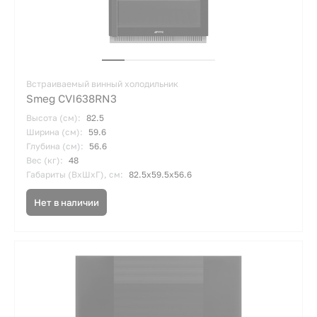
Встраиваемый винный холодильник
Smeg CVI638RN3
Высота (см):
82.5
Ширина (см):
59.6
Глубина (см):
56.6
Вес (кг):
48
Габариты (ВхШхГ), см:
82.5х59.5х56.6
Нет в наличии