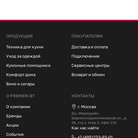
ПРОДУКЦИЯ
ПОКУПАТЕЛЯМ
Техника для кухни
Доставка и оплата
Уход за одеждой
Подключение
Кухонные помощники
Сервисные центры
Комфорт дома
Возврат и обмен
Вино и сигары
О PREMIER-BT
КОНТАКТЫ
О компании
г. Москва
БЦ «Меркурий»,
Бренды
Шарикоподшипниковская ул., д.
38, стр.1, этаж 2, офис 231
Акции
Как нас найти
События
+7 (495)223-93-01