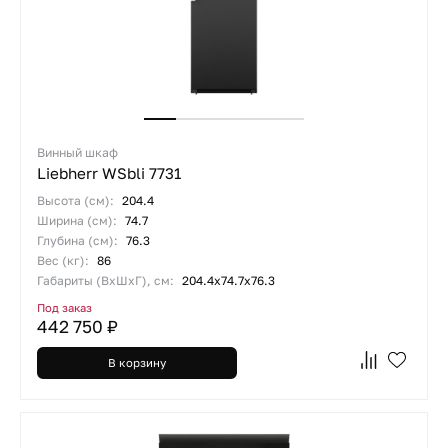
Винный шкаф
Liebherr WSbli 7731
Высота (см):
204.4
Ширина (см):
74.7
Глубина (см):
76.3
Вес (кг):
86
Габариты (ВхШхГ), см:
204.4х74.7х76.3
Под заказ
442 750 ₽
В корзину