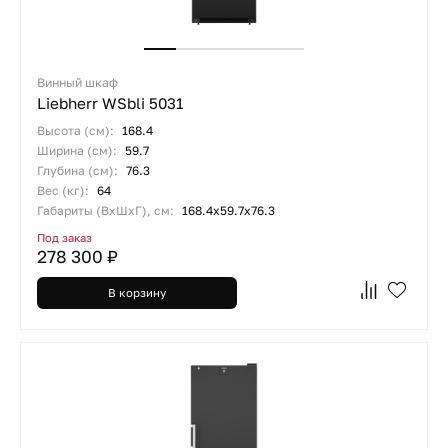
Винный шкаф
Liebherr WSbli 5031
Высота (см):
168.4
Ширина (см):
59.7
Глубина (см):
76.3
Вес (кг):
64
Габариты (ВхШхГ), см:
168.4х59.7х76.3
Под заказ
278 300 ₽
В корзину