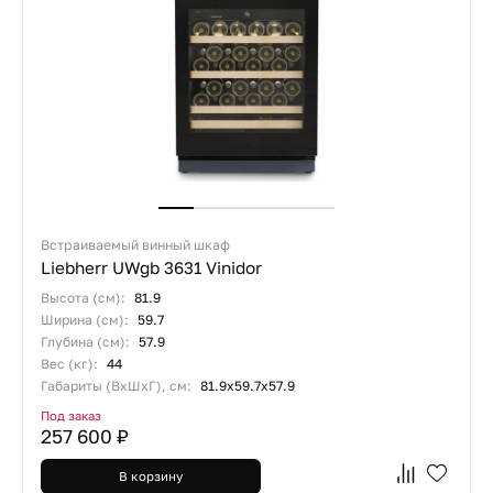
Встраиваемый винный шкаф
Liebherr UWgb 3631 Vinidor
Высота (см):
81.9
Ширина (см):
59.7
Глубина (см):
57.9
Вес (кг):
44
Габариты (ВхШхГ), см:
81.9х59.7х57.9
Под заказ
257 600 ₽
В корзину