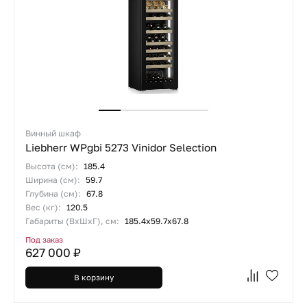
Винный шкаф
Liebherr WPgbi 5273 Vinidor Selection
Высота (см):
185.4
Ширина (см):
59.7
Глубина (см):
67.8
Вес (кг):
120.5
Габариты (ВхШхГ), см:
185.4х59.7х67.8
Под заказ
627 000 ₽
В корзину