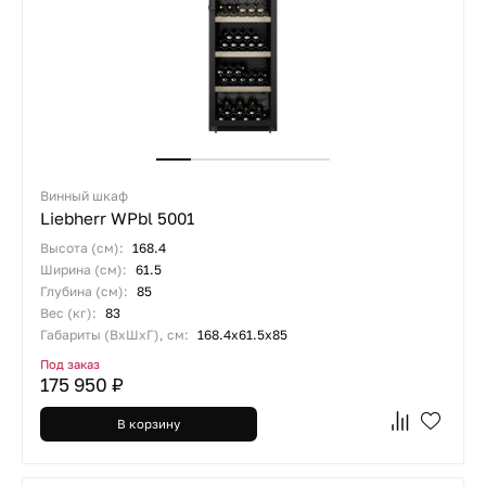
Винный шкаф
Liebherr WPbl 5001
Высота (см):
168.4
Ширина (см):
61.5
Глубина (см):
85
Вес (кг):
83
Габариты (ВхШхГ), см:
168.4х61.5х85
Под заказ
175 950 ₽
В корзину