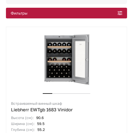
Встроенные винные холодильники
Фильтры
Маленькие винные шкафы
Встроенные винные шкафы под столешницу
Встраиваемые белые винные шкафы
Все подборки
Встраиваемый винный шкаф
Liebherr EWTgb 1683 Vinidor
Высота (см):
90.6
Ширина (см):
59.5
Глубина (см):
55.2