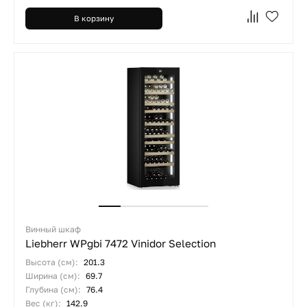
В корзину
Винный шкаф
Liebherr WPgbi 7472 Vinidor Selection
Высота (см):
201.3
Ширина (см):
69.7
Глубина (см):
76.4
Вес (кг):
142.9