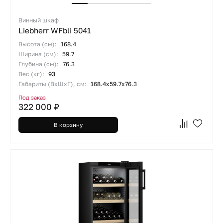
Винный шкаф
Liebherr WFbli 5041
Высота (см):
168.4
Ширина (см):
59.7
Глубина (см):
76.3
Вес (кг):
93
Габариты (ВхШхГ), см:
168.4х59.7х76.3
Под заказ
322 000 ₽
В корзину