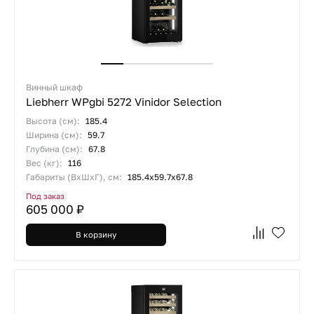
Винный шкаф
Liebherr WPgbi 5272 Vinidor Selection
Высота (см):
185.4
Ширина (см):
59.7
Глубина (см):
67.8
Вес (кг):
116
Габариты (ВхШхГ), см:
185.4х59.7х67.8
Под заказ
605 000 ₽
В корзину