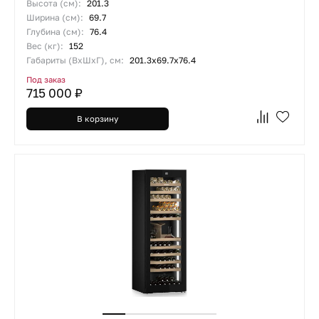
Высота (см):
201.3
Ширина (см):
69.7
Глубина (см):
76.4
Вес (кг):
152
Габариты (ВхШхГ), см:
201.3х69.7х76.4
Под заказ
715 000 ₽
В корзину