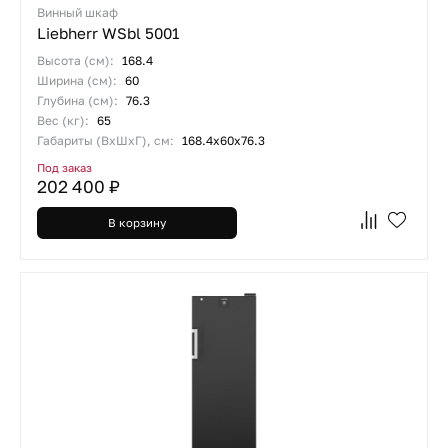
Винный шкаф
Liebherr WSbl 5001
Высота (см):
168.4
Ширина (см):
60
Глубина (см):
76.3
Вес (кг):
65
Габариты (ВхШхГ), см:
168.4х60х76.3
Под заказ
202 400 ₽
В корзину