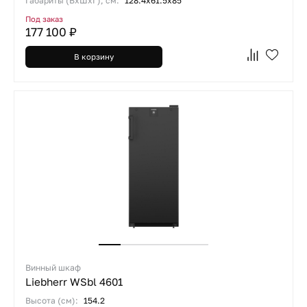
Габариты (ВхШхГ), см:
128.4х61.5х85
Под заказ
177 100 ₽
В корзину
Винный шкаф
Liebherr WSbl 4601
Высота (см):
154.2