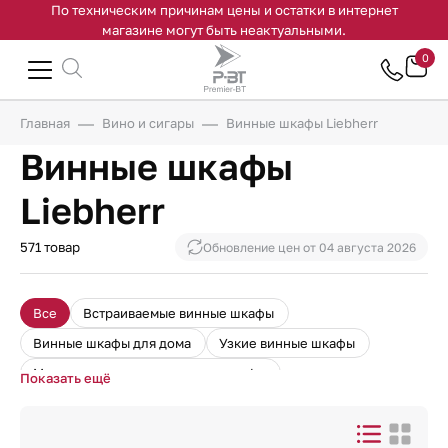
По техническим причинам цены и остатки в интернет
магазине могут быть неактуальными.
0
Главная
Вино и сигары
Винные шкафы Liebherr
Винные шкафы
Liebherr
571 товар
Обновление цен от
04 августа 2026
Все
Встраиваемые винные шкафы
Винные шкафы для дома
Узкие винные шкафы
Монотемпературные винные шкафы
Показать ещё
Винные шкафы для ресторанов
Встраиваемые винные шкафы в колонну