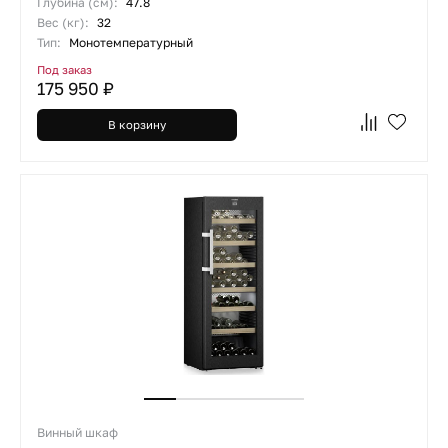
Глубина (см):
47.8
Вес (кг):
32
Тип:
Монотемпературный
Под заказ
175 950 ₽
В корзину
Винный шкаф