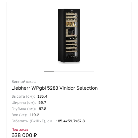
Винный шкаф
Liebherr WPgbi 5283 Vinidor Selection
Высота (см):
185.4
Ширина (см):
59.7
Глубина (см):
67.8
Вес (кг):
119.2
Габариты (ВхШхГ), см:
185.4х59.7х67.8
Под заказ
638 000 ₽