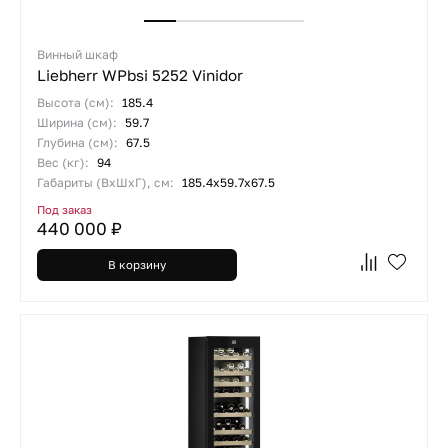
Винный шкаф
Liebherr WPbsi 5252 Vinidor
Высота (см):
185.4
Ширина (см):
59.7
Глубина (см):
67.5
Вес (кг):
94
Габариты (ВхШхГ), см:
185.4х59.7х67.5
Под заказ
440 000 ₽
В корзину