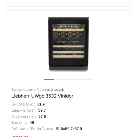
Встраиваемый винный шкаф
Liebherr UWgb 3632 Vinidor
Высота (см):
81.9
Ширина (см):
59.7
Глубина (см):
57.9
Вес (кг):
46
Габариты (ВхШхГ), см:
81.9х59.7х57.9
Под заказ