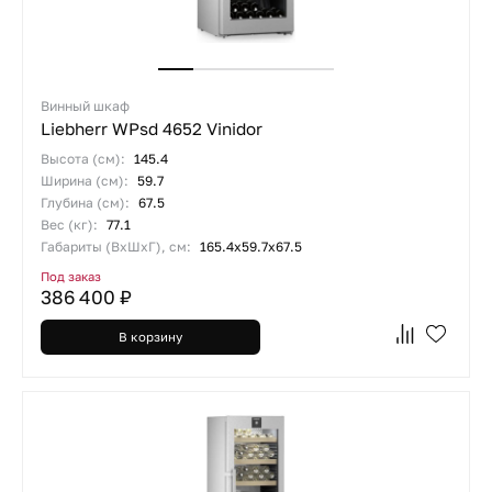
Винный шкаф
Liebherr WPsd 4652 Vinidor
Высота (см):
145.4
Ширина (см):
59.7
Глубина (см):
67.5
Вес (кг):
77.1
Габариты (ВхШхГ), см:
165.4х59.7х67.5
Под заказ
386 400 ₽
В корзину