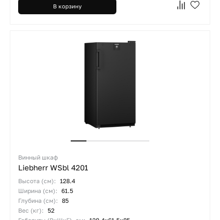
В корзину
Винный шкаф
Liebherr WSbl 4201
Высота (см):
128.4
Ширина (см):
61.5
Глубина (см):
85
Вес (кг):
52