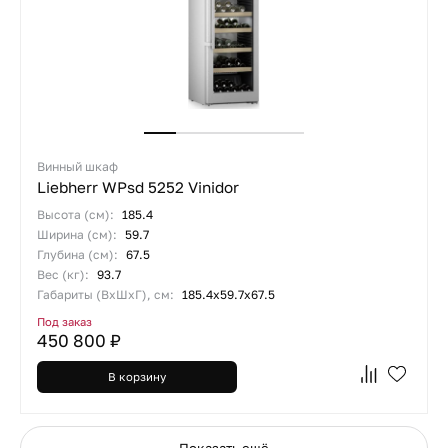
Винный шкаф
Liebherr WPsd 5252 Vinidor
Высота (см):
185.4
Ширина (см):
59.7
Глубина (см):
67.5
Вес (кг):
93.7
Габариты (ВхШхГ), см:
185.4х59.7х67.5
Под заказ
450 800 ₽
В корзину