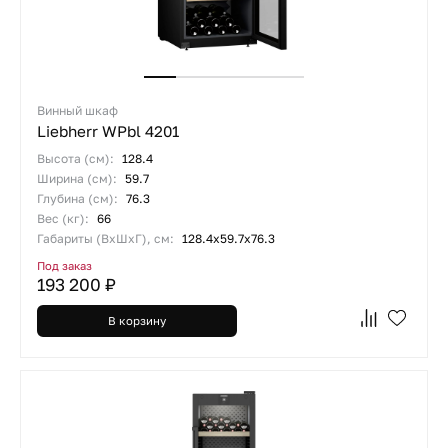
Винный шкаф
Liebherr WPbl 4201
Высота (см):
128.4
Ширина (см):
59.7
Глубина (см):
76.3
Вес (кг):
66
Габариты (ВхШхГ), см:
128.4х59.7х76.3
Под заказ
193 200 ₽
В корзину