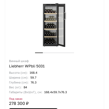
Винный шкаф
Liebherr WPbli 5031
Высота (см):
168.4
Ширина (см):
59.7
Глубина (см):
76.3
Вес (кг):
84
Габариты (ВхШхГ), см:
168.4х59.7х76.3
Под заказ
278 300 ₽