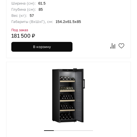
Ширина (см):
61.5
Глубина (см):
85
Вес (кг):
57
Габариты (ВхШхГ), см:
154.2х61.5х85
Под заказ
181 500 ₽
В корзину