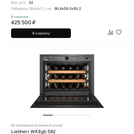
Вес (кг):
52
Габариты (ВхШхГ), см:
90.6x59.5x55.2
В наличии
425 500 ₽
В корзину
Встраиваемый винный шкаф
Liebherr WKEgb 582