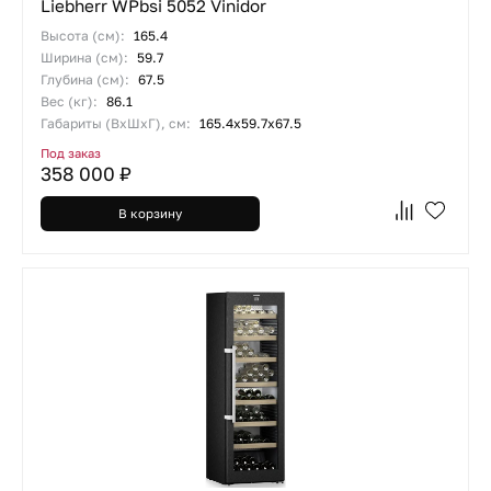
Liebherr WPbsi 5052 Vinidor
Высота (см):
165.4
Ширина (см):
59.7
Глубина (см):
67.5
Вес (кг):
86.1
Габариты (ВхШхГ), см:
165.4х59.7х67.5
Под заказ
358 000 ₽
В корзину