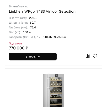
Винный шкаф
Liebherr WPgbi 7483 Vinidor Selection
Высота (см):
201.3
Ширина (см):
69.7
Глубина (см):
76.4
Вес (кг):
150.4
Габариты (ВхШхГ), см:
201.3х69.7х76.4
Под заказ
770 000 ₽
В корзину