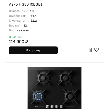
Asko HG8640BGB1
Высота (см):
4.5
Ширина (см):
64.4
Глубина (см):
52.2
Вес (кг):
12
Вид:
газовая
В наличии
114 900 ₽
В корзину