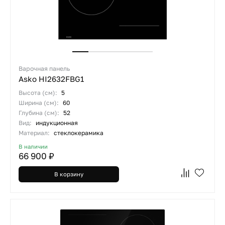
Варочная панель
Asko HI2632FBG1
Высота (см):
5
Ширина (см):
60
Глубина (см):
52
Вид:
индукционная
Материал:
стеклокерамика
В наличии
66 900 ₽
В корзину