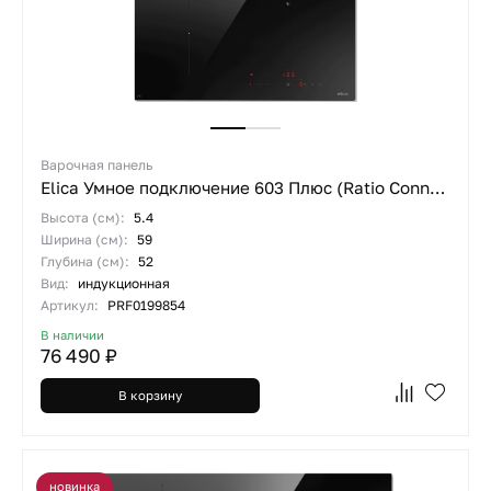
Варочная панель
Elica Умное подключение 603 Плюс (Ratio Connex 603 Plus)
Высота (см):
5.4
Ширина (см):
59
Глубина (см):
52
Вид:
индукционная
Артикул:
PRF0199854
В наличии
76 490 ₽
В корзину
новинка