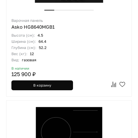
Варочная панель
Asko HG8640MGB1
Высота (см):
4.5
Ширина (см):
64.4
Глубина (см):
52.2
Вес (кг):
12
Вид:
газовая
В наличии
125 900 ₽
В корзину