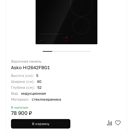
Варочная панель
Asko HI2642FBG1
Высота (см):
5
Ширина (см):
60
Глубина (см):
52
Вид:
индукционная
Материал:
стеклокерамика
В наличии
78 900 ₽
В корзину