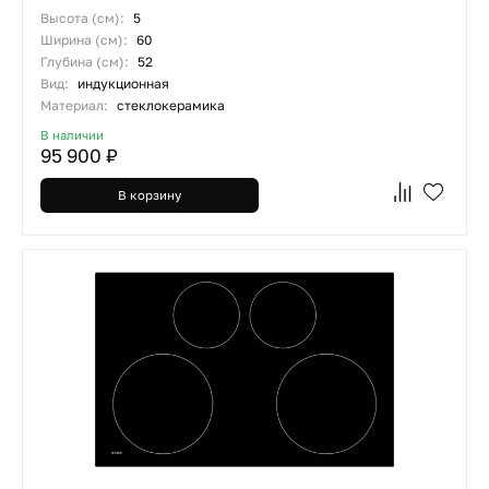
Высота (см):
5
Ширина (см):
60
Глубина (см):
52
Вид:
индукционная
Материал:
стеклокерамика
В наличии
95 900 ₽
В корзину