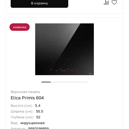
В корзину
новинка
Варочная панель
Elica Primis 604
Высота (см):
5.4
Ширина (см):
55.5
Глубина (см):
52
Вид:
индукционная
Артикул:
PRF0199859