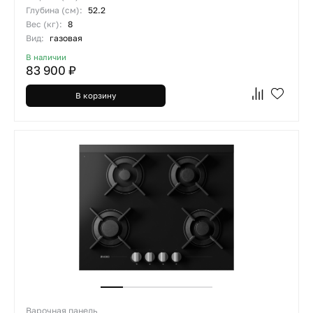
Глубина (см):
52.2
Вес (кг):
8
Вид:
газовая
В наличии
83 900 ₽
В корзину
Варочная панель