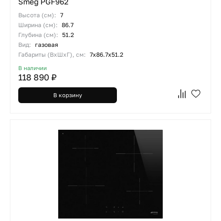
Smeg PGF962
Высота (см):
7
Ширина (см):
86.7
Глубина (см):
51.2
Вид:
газовая
Габариты (ВхШхГ), см:
7х86.7х51.2
В наличии
118 890 ₽
В корзину