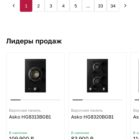
1
2
3
4
5
...
33
34
Лидеры продаж
Варочная панель
Варочная панель
Ва
Asko HG8313BGB1
Asko HG8320BGB1
As
В наличии
В наличии
В 
109 900 ₽
83 900 ₽
11