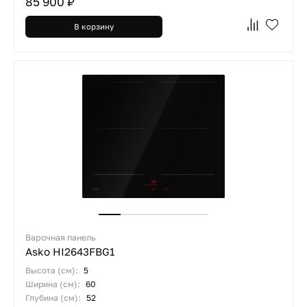
85 900 ₽
В корзину
Варочная панель
Asko HI2643FBG1
Высота (см):
5
Ширина (см):
60
Глубина (см):
52