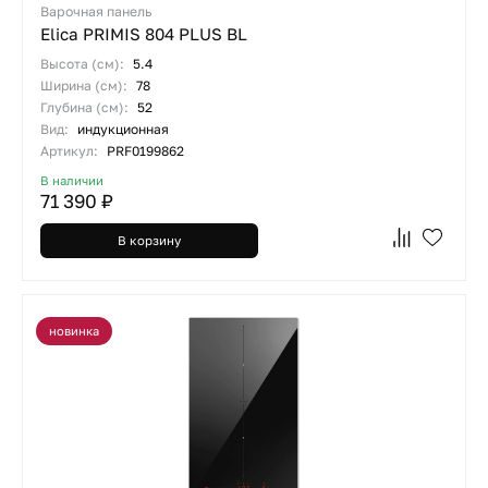
Варочная панель
Elica PRIMIS 804 PLUS BL
Высота (см):
5.4
Ширина (см):
78
Глубина (см):
52
Вид:
индукционная
Артикул:
PRF0199862
В наличии
71 390 ₽
В корзину
новинка