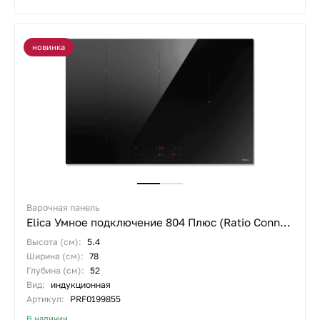
новинка
Варочная панель
Elica Умное подключение 804 Плюс (Ratio Connex 804 Plus)
Высота (см):
5.4
Ширина (см):
78
Глубина (см):
52
Вид:
индукционная
Артикул:
PRF0199855
В наличии