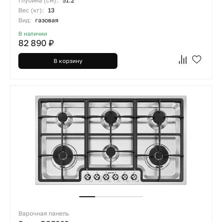
Глубина (см):
51.2
Вес (кг):
13
Вид:
газовая
В наличии
82 890 ₽
В корзину
Варочная панель