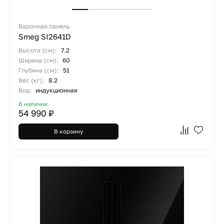
Варочная панель
Smeg SI2641D
Высота (см):
7.2
Ширина (см):
60
Глубина (см):
51
Вес (кг):
8.2
Вид:
индукционная
В наличии
54 990 ₽
В корзину