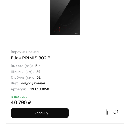
Варочная панель
Elica PRIMIS 302 BL
Высота (см):
5.4
Ширина (см):
29
Глубина (см):
52
Вид:
индукционная
Артикул:
PRF0199858
В наличии
40 790 ₽
В корзину