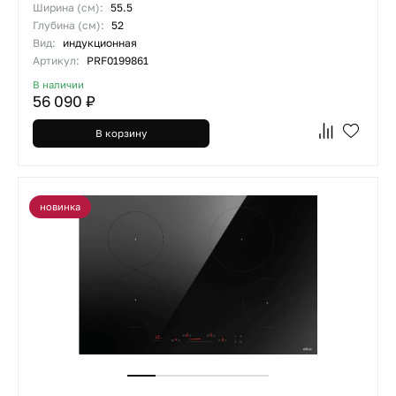
Ширина (см):
55.5
Глубина (см):
52
Вид:
индукционная
Артикул:
PRF0199861
В наличии
56 090 ₽
В корзину
новинка