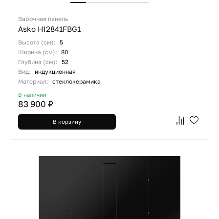
Варочная панель
Asko HI2841FBG1
Высота (см):
5
Ширина (см):
80
Глубина (см):
52
Вид:
индукционная
Материал:
стеклокерамика
В наличии
83 900 ₽
В корзину