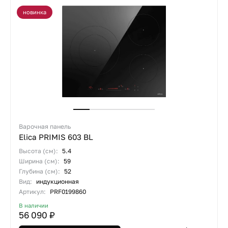
новинка
Варочная панель
Elica PRIMIS 603 BL
Высота (см):
5.4
Ширина (см):
59
Глубина (см):
52
Вид:
индукционная
Артикул:
PRF0199860
В наличии
56 090 ₽