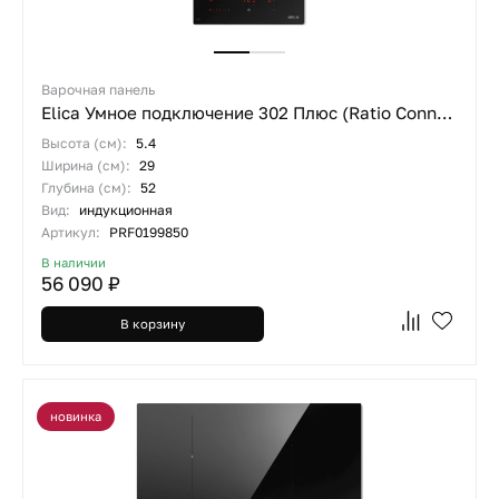
Варочная панель
Elica Умное подключение 302 Плюс (Ratio Connex 302 Plus)
Высота (см):
5.4
Ширина (см):
29
Глубина (см):
52
Вид:
индукционная
Артикул:
PRF0199850
В наличии
56 090 ₽
В корзину
новинка