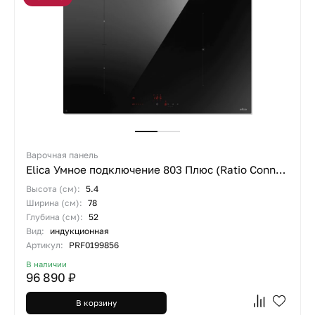
Варочная панель
Elica Умное подключение 803 Плюс (Ratio Connex 803 Plus)
Высота (см):
5.4
Ширина (см):
78
Глубина (см):
52
Вид:
индукционная
Артикул:
PRF0199856
В наличии
96 890 ₽
В корзину