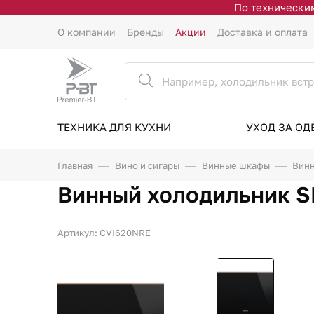
По техническим
О компании
Бренды
Акции
Доставка и оплата
ТЕХНИКА ДЛЯ КУХНИ
УХОД ЗА О
Главная
Вино и сигары
Винные шкафы
Винн
Винный холодильник 
Артикул: CVI620NRE