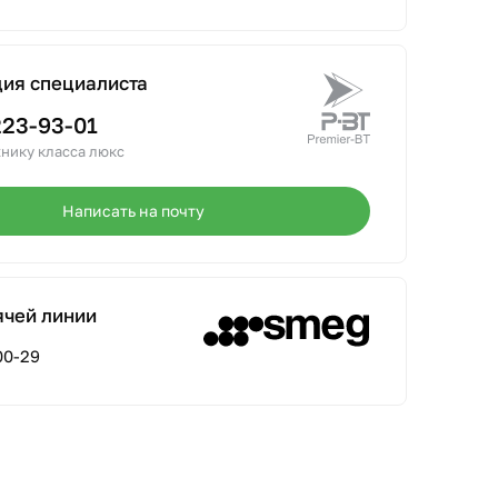
ция специалиста
223-93-01
нику класса люкс
Написать на почту
ячей линии
00-29