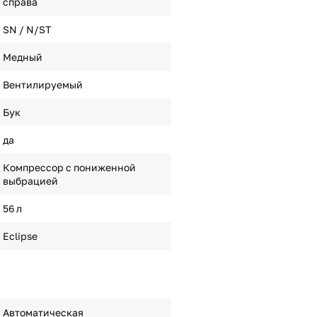
справа
SN / N/ST
Медный
Вентилируемый
Бук
да
Компрессор с пониженной
выбрацией
56 л
Eclipse
Автоматическая