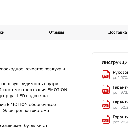
ки
Отзывы
Доставка
Инструкци
восходное качество воздуха и
Руковод
pdf, 570
ровневую видимость внутри
Гаранти
ой системе открывания EMOTION
pdf, 972
дверцу -
LED подсветка
Гаранти
ния E MOTION обеспечивает
pdf, 52.
 -
Электронная система
Гаранти
pdf, 20.
о защищает бутылки от