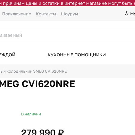
 причинам цены и остатки в интернет магазине могут быть
М
Подключение
Контакты
Шоурум
ДЕЖДОЙ
КУХОННЫЕ ПОМОЩНИКИ
ый холодильник SMEG CVI620NRE
SMEG CVI620NRE
В наличии
279 990 ₽