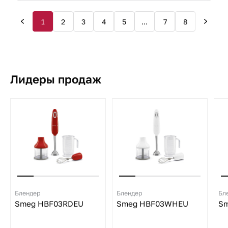
1
2
3
4
5
...
7
8
Лидеры продаж
Блендер
Блендер
Бл
Smeg HBF03RDEU
Smeg HBF03WHEU
Sm