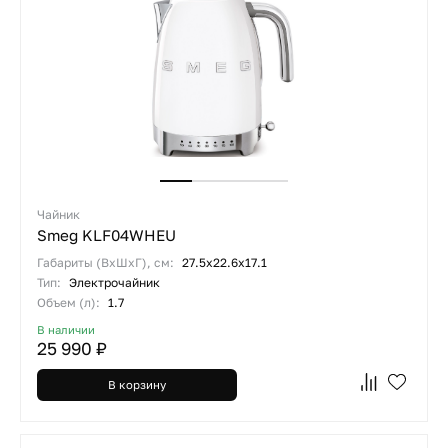
Чайник
Smeg KLF04WHEU
Габариты (ВхШхГ), см:
27.5х22.6х17.1
Тип:
Электрочайник
Объем (л):
1.7
В наличии
25 990 ₽
В корзину