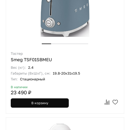
Тостер
Smeg TSF01SBMEU
Вес (кг):
2.4
Габариты (ВхШхГ), см:
19.8-20х31х19.5
Тип:
Стационарный
В наличии
23 490 ₽
В корзину