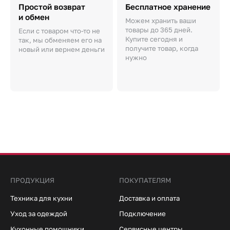
Простой возврат
Бесплатное хранение
и обмен
Можем хранить ваши
товары до 365 дней.
Если с товаром что-то не
Купите сегодня и
так, мы обменяем его на
получите товар, когда
новый или вернем деньги
нужно
ПРОДУКЦИЯ
ПОКУПАТЕЛЯМ
Техника для кухни
Доставка и оплата
Уход за одеждой
Подключение
Кухонные помощники
Сервисные центры