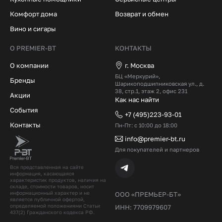
Комфорт дома
Возврат и обмен
Вино и сигары
О PREMIER-BT
КОНТАКТЫ
О компании
г. Москва
БЦ «Меркурий»,
Бренды
Шарикоподшипниковская ул., д.
38, стр.1, этаж 2, офис 231
Акции
Как нас найти
События
+7 (495)223-93-01
Контакты
Пн-Пт: с 10:00 до 18:00
info@premier-bt.ru
Для покупателей и партнеров
Вся представленная на сайте
информация, касающаяся
характеристик продуктов, наличия на
складе, стоимости товаров, носит
информационный характер и не
ООО «ПРЕМЬЕР-БТ»
является публичной офертой,
определяемой положениями Статьи
ИНН: 7709979607
437(2) Гражданского кодекcа РФ.