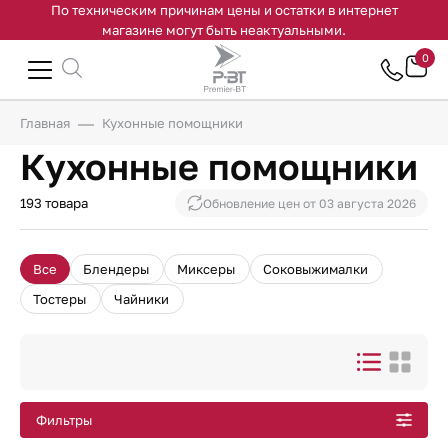
По техническим причинам цены и остатки в интернет
магазине могут быть неактуальными.
0
Главная
Кухонные помощники
Кухонные помощники
193 товара
Обновление цен от
03 августа 2026
Все
Блендеры
Миксеры
Соковыжималки
Тостеры
Чайники
Фильтры