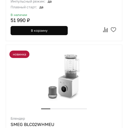
Импульсный режим:
да
Плавный старт:
да
В наличии
51 990 ₽
В корзину
новинка
Блендер
SMEG BLC02WHMEU