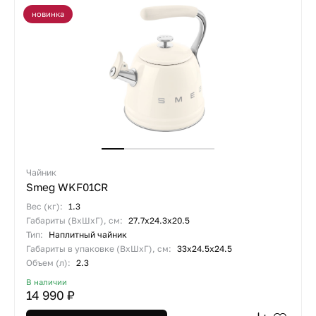
новинка
Чайник
Smeg WKF01CR
Вес (кг):
1.3
Габариты (ВхШхГ), см:
27.7х24.3х20.5
Тип:
Наплитный чайник
Габариты в упаковке (ВхШхГ), см:
33х24.5х24.5
Объем (л):
2.3
В наличии
14 990 ₽