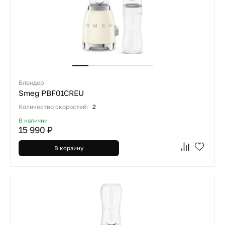
Блендер
Smeg PBF01CREU
Количество скоростей:
2
В наличии
15 990 ₽
В корзину