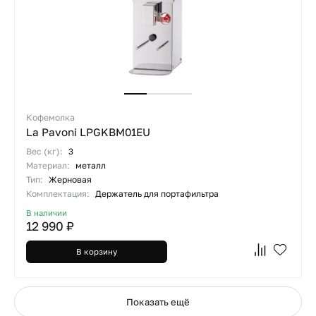
Кофемолка
La Pavoni LPGKBM01EU
Вес (кг):
3
Материал:
металл
Тип:
Жерновая
Комплектация:
Держатель для портафильтра
В наличии
12 990 ₽
В корзину
Показать ещё