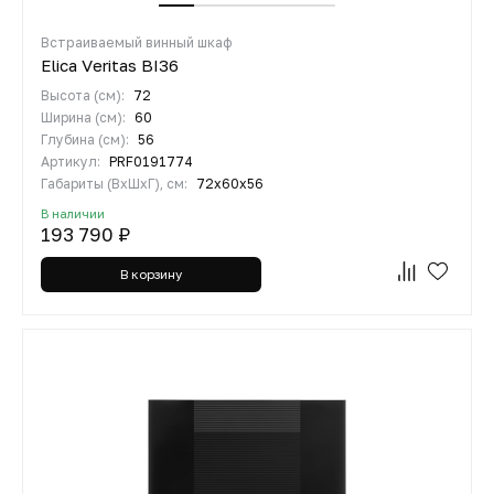
Встраиваемый винный шкаф
Elica Veritas BI36
Высота (см):
72
Ширина (см):
60
Глубина (см):
56
Артикул:
PRF0191774
Габариты (ВхШхГ), см:
72x60x56
В наличии
193 790 ₽
В корзину