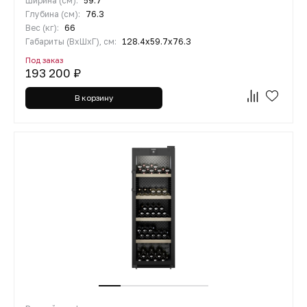
Ширина (см):
59.7
Глубина (см):
76.3
Вес (кг):
66
Габариты (ВхШхГ), см:
128.4х59.7х76.3
Под заказ
193 200 ₽
В корзину