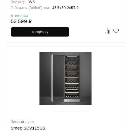
Вес (кг):
35.5
Габариты (ВхШхГ), см:
45.5х59.2х57.2
В наличии
53 599 ₽
В корзину
Винный шкаф
Smeg SCV115GS