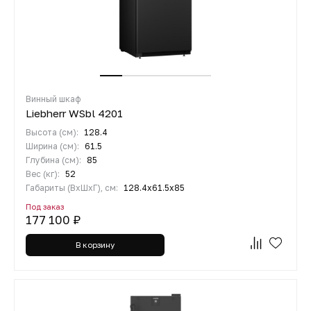
Винный шкаф
Liebherr WSbl 4201
Высота (см):
128.4
Ширина (см):
61.5
Глубина (см):
85
Вес (кг):
52
Габариты (ВхШхГ), см:
128.4х61.5х85
Под заказ
177 100 ₽
В корзину