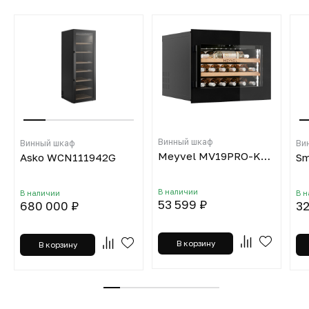
Винный шкаф
Винный шкаф
Ви
Meyvel MV19PRO-KBB1
Asko WCN111942G
Sm
В наличии
В наличии
В 
53 599 ₽
680 000 ₽
32
В корзину
В корзину