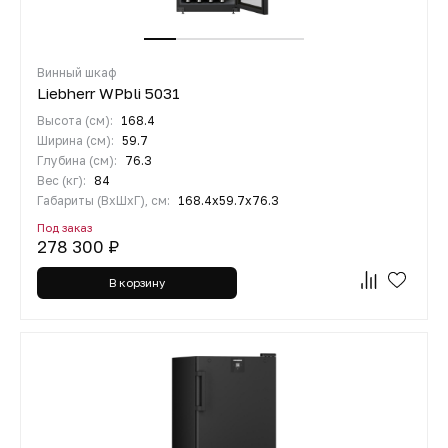
Винный шкаф
Liebherr WPbli 5031
Высота (см):
168.4
Ширина (см):
59.7
Глубина (см):
76.3
Вес (кг):
84
Габариты (ВхШхГ), см:
168.4х59.7х76.3
Под заказ
278 300 ₽
В корзину