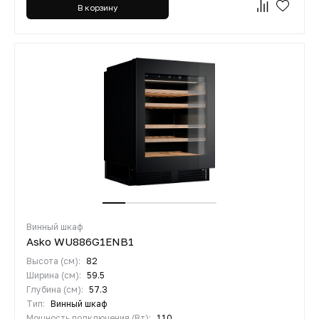
В корзину
Винный шкаф
Asko WU886G1ENB1
Высота (см):
82
Ширина (см):
59.5
Глубина (см):
57.3
Тип:
Винный шкаф
Мощность подключения (Вт):
110