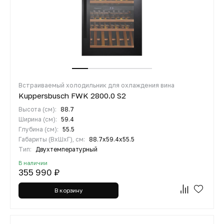
Встраиваемый холодильник для охлаждения вина
Kuppersbusch FWK 2800.0 S2
Высота (см):
88.7
Ширина (см):
59.4
Глубина (см):
55.5
Габариты (ВхШхГ), см:
88.7x59.4x55.5
Тип:
Двухтемпературный
В наличии
355 990 ₽
В корзину