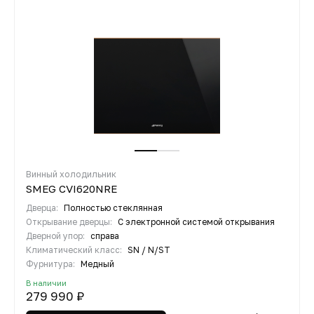
Винный холодильник
SMEG CVI620NRE
Дверца:
Полностью стеклянная
Открывание дверцы:
С электронной системой открывания
Дверной упор:
справа
Климатический класс:
SN / N/ST
Фурнитура:
Медный
В наличии
279 990 ₽