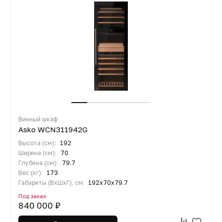
Винный шкаф
Asko WCN311942G
Высота (см):
192
Ширина (см):
70
Глубина (см):
79.7
Вес (кг):
173
Габариты (ВхШхГ), см:
192х70х79.7
Под заказ
840 000 ₽