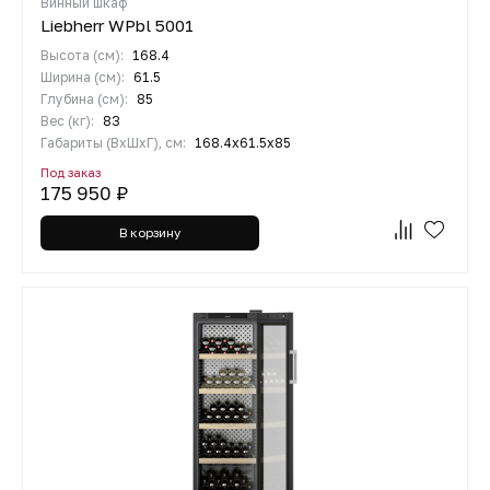
Винный шкаф
Liebherr WPbl 5001
Высота (см):
168.4
Ширина (см):
61.5
Глубина (см):
85
Вес (кг):
83
Габариты (ВхШхГ), см:
168.4х61.5х85
Под заказ
175 950 ₽
В корзину