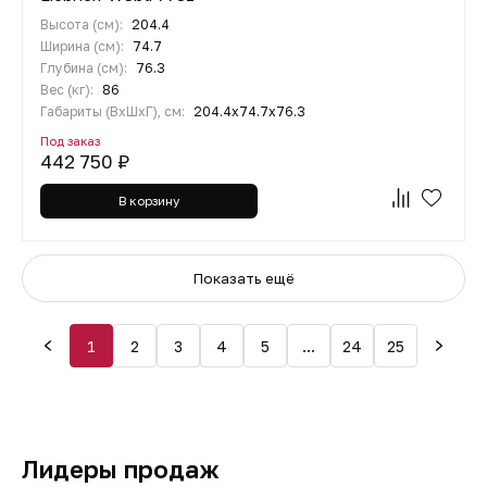
Высота (см):
204.4
Ширина (см):
74.7
Глубина (см):
76.3
Вес (кг):
86
Габариты (ВхШхГ), см:
204.4х74.7х76.3
Под заказ
442 750 ₽
В корзину
Показать ещё
1
2
3
4
5
...
24
25
Лидеры продаж