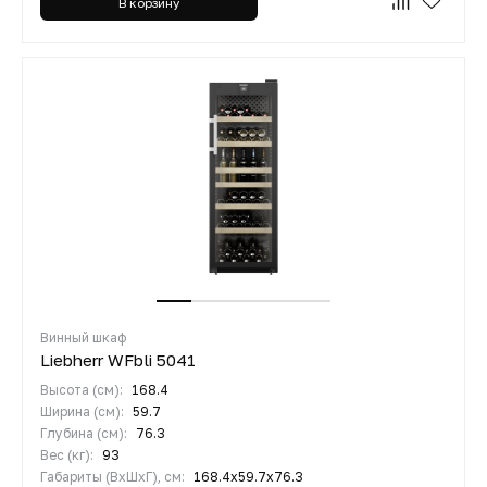
В корзину
Винный шкаф
Liebherr WFbli 5041
Высота (см):
168.4
Ширина (см):
59.7
Глубина (см):
76.3
Вес (кг):
93
Габариты (ВхШхГ), см:
168.4х59.7х76.3