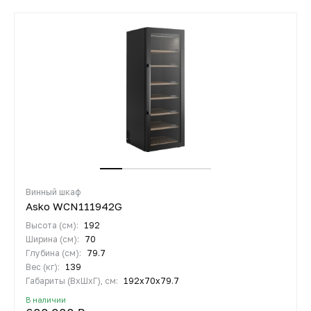
Винный шкаф
Asko WCN111942G
Высота (см):
192
Ширина (см):
70
Глубина (см):
79.7
Вес (кг):
139
Габариты (ВхШхГ), см:
192х70х79.7
В наличии