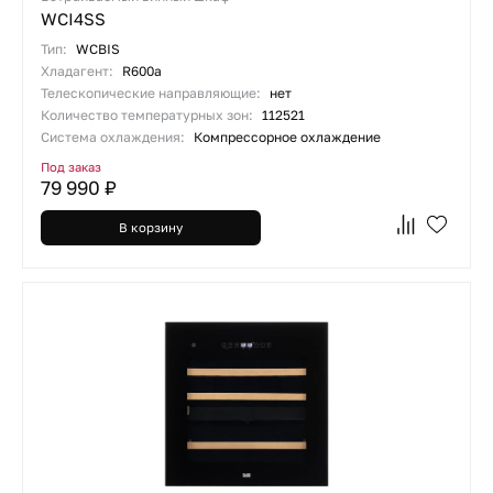
WCI4SS
Тип:
WCBIS
Хладагент:
R600a
Телескопические направляющие:
нет
Количество температурных зон:
112521
Система охлаждения:
Компрессорное охлаждение
Под заказ
79 990 ₽
В корзину