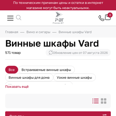
По техническим причинам цены и остатки в интернет
магазине могут быть неактуальными.
0
Главная
Вино и сигары
Винные шкафы Vard
Винные шкафы Vard
571 товар
Обновление цен от
07 августа 2026
Все
Встраиваемые винные шкафы
Винные шкафы для дома
Узкие винные шкафы
Монотемпературные винные шкафы
Показать ещё
Винные шкафы для ресторанов
Встраиваемые винные шкафы в колонну
Встроенные винные холодильники