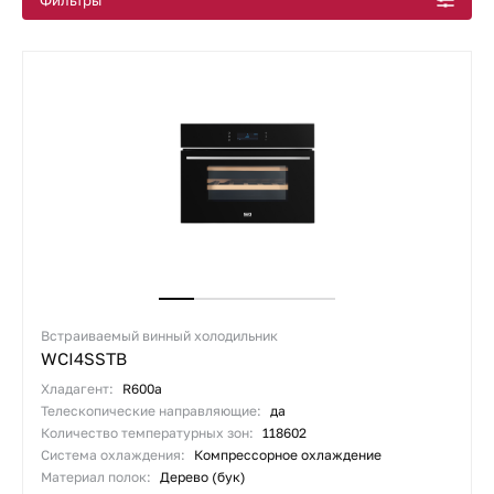
Фильтры
Маленькие винные шкафы
Встроенные винные шкафы под столешницу
Встраиваемые белые винные шкафы
Все подборки
Встраиваемый винный холодильник
WCI4SSTB
Хладагент:
R600a
Телескопические направляющие:
да
Количество температурных зон:
118602
Система охлаждения:
Компрессорное охлаждение
Материал полок:
Дерево (бук)