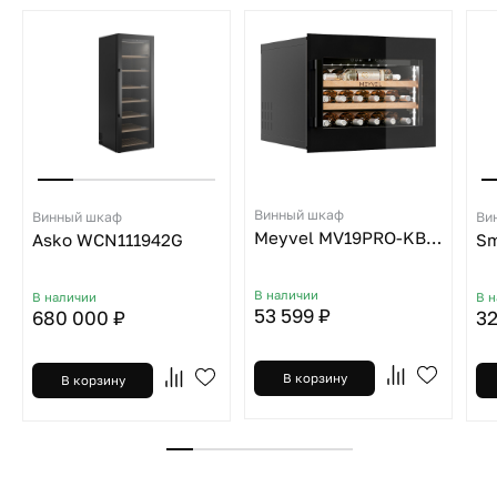
Винный шкаф
Винный шкаф
Ви
Meyvel MV19PRO-KBB1
Asko WCN111942G
Sm
В наличии
В наличии
В 
53 599 ₽
680 000 ₽
32
В корзину
В корзину