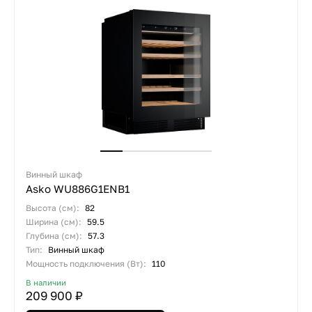
Винный шкаф
Asko WU886G1ENB1
Высота (см):
82
Ширина (см):
59.5
Глубина (см):
57.3
Тип:
Винный шкаф
Мощность подключения (Вт):
110
В наличии
209 900 ₽