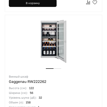
В корзину
Винный шкаф
Gaggenau RW222262
Высота (см):
122
Ширина (см):
56
Уровень шума (дБ):
32
Объем (л):
158