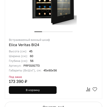
Встраиваемый винный шкаф
Elica Veritas BI24
Высота (см):
45
Ширина (см):
60
Глубина (см):
56
Артикул:
PRF0191773
Габариты (ВхШхГ), см:
45x60x56
Под заказ
173 390 ₽
В корзину