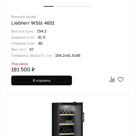
Винный шкаф
Liebherr WSbl 4601
Высота (см):
154.2
Ширина (см):
61.5
Глубина (см):
85
Вес (кг):
57
Габариты (ВхШхГ), см:
154.2х61.5х85
Под заказ
181 500 ₽
В корзину