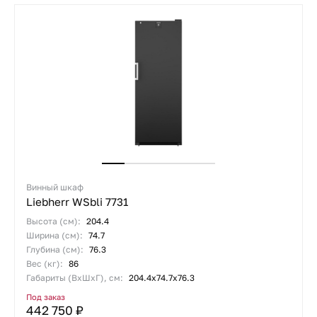
Винный шкаф
Liebherr WSbli 7731
Высота (см):
204.4
Ширина (см):
74.7
Глубина (см):
76.3
Вес (кг):
86
Габариты (ВхШхГ), см:
204.4х74.7х76.3
Под заказ
442 750 ₽