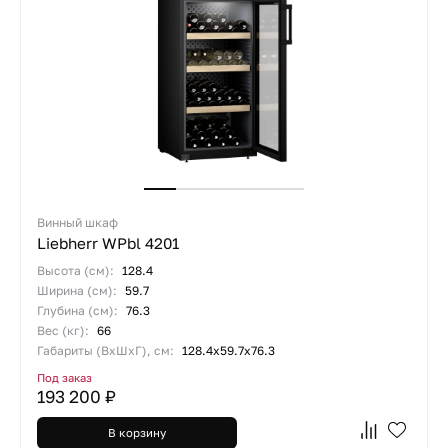
Винный шкаф
Liebherr WPbl 4201
Высота (см):
128.4
Ширина (см):
59.7
Глубина (см):
76.3
Вес (кг):
66
Габариты (ВхШхГ), см:
128.4х59.7х76.3
Под заказ
193 200 ₽
В корзину