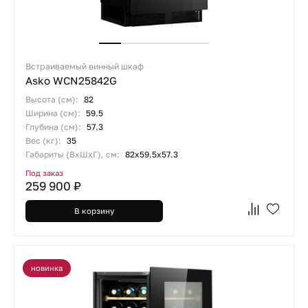
Встраиваемый винный шкаф
Asko WCN25842G
Высота (см):
82
Ширина (см):
59.5
Глубина (см):
57.3
Вес (кг):
35
Габариты (ВхШхГ), см:
82х59.5х57.3
Под заказ
259 900 ₽
В корзину
новинка