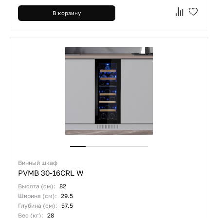
В корзину
Винный шкаф
PVMB 30-16CRL W
Высота (см):
82
Ширина (см):
29.5
Глубина (см):
57.5
Вес (кг):
28