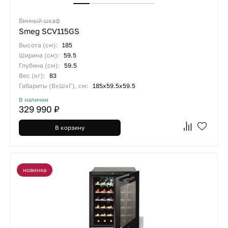
Винный шкаф
Smeg SCV115GS
Высота (см):
185
Ширина (см):
59.5
Глубина (см):
59.5
Вес (кг):
83
Габариты (ВхШхГ), см:
185х59.5х59.5
В наличии
329 990 ₽
В корзину
новинка