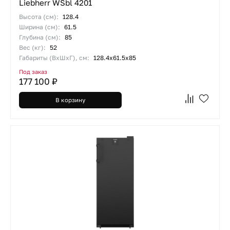
Liebherr WSbl 4201
Высота (см):
128.4
Ширина (см):
61.5
Глубина (см):
85
Вес (кг):
52
Габариты (ВхШхГ), см:
128.4х61.5х85
Под заказ
177 100 ₽
В корзину