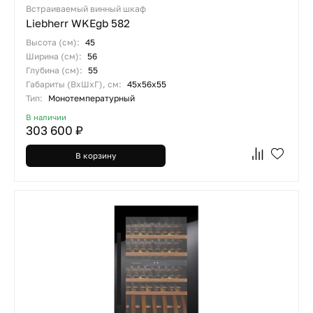
Встраиваемый винный шкаф
Liebherr WKEgb 582
Высота (см):
45
Ширина (см):
56
Глубина (см):
55
Габариты (ВхШхГ), см:
45x56x55
Тип:
Монотемпературный
В наличии
303 600 ₽
В корзину