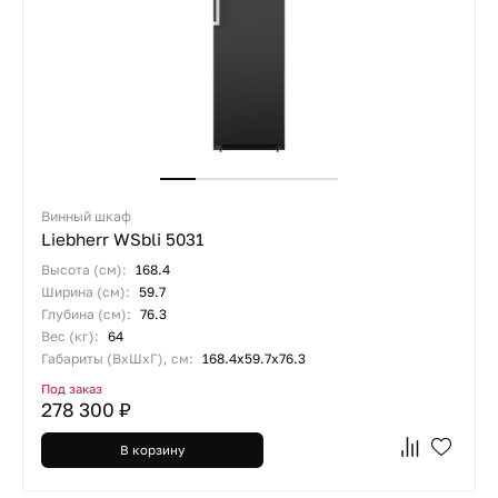
Винный шкаф
Liebherr WSbli 5031
Высота (см):
168.4
Ширина (см):
59.7
Глубина (см):
76.3
Вес (кг):
64
Габариты (ВхШхГ), см:
168.4х59.7х76.3
Под заказ
278 300 ₽
В корзину