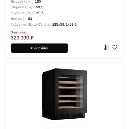
Высота (см):
185
Ширина (см):
59.5
Глубина (см):
59.5
Вес (кг):
83
Габариты (ВхШхГ), см:
185х59.5х59.5
Под заказ
329 990 ₽
В корзину