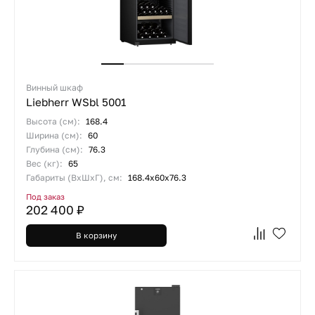
Винный шкаф
Liebherr WSbl 5001
Высота (см):
168.4
Ширина (см):
60
Глубина (см):
76.3
Вес (кг):
65
Габариты (ВхШхГ), см:
168.4х60х76.3
Под заказ
202 400 ₽
В корзину