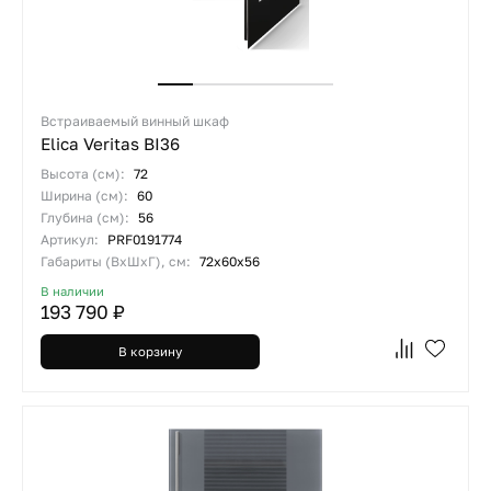
Встраиваемый винный шкаф
Elica Veritas BI36
Высота (см):
72
Ширина (см):
60
Глубина (см):
56
Артикул:
PRF0191774
Габариты (ВхШхГ), см:
72x60x56
В наличии
193 790 ₽
В корзину