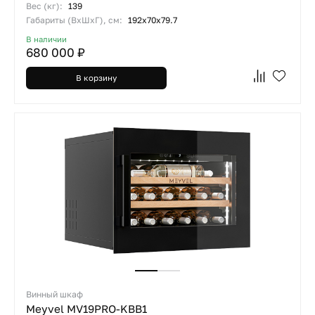
Вес (кг):
139
Габариты (ВхШхГ), см:
192х70х79.7
В наличии
680 000 ₽
В корзину
Винный шкаф
Meyvel MV19PRO-KBB1