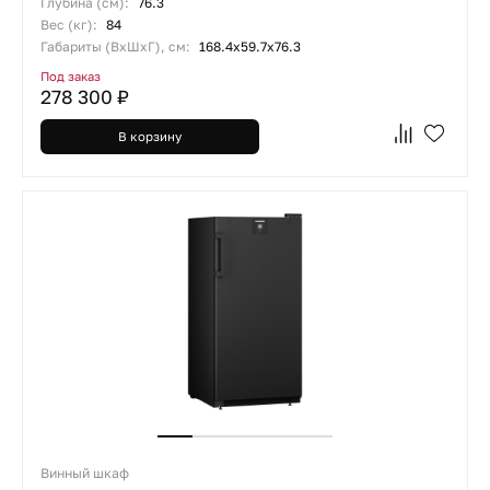
Глубина (см):
76.3
Вес (кг):
84
Габариты (ВхШхГ), см:
168.4х59.7х76.3
Под заказ
278 300 ₽
В корзину
Винный шкаф