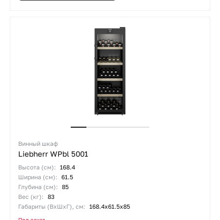
Винный шкаф
Liebherr WPbl 5001
Высота (см):
168.4
Ширина (см):
61.5
Глубина (см):
85
Вес (кг):
83
Габариты (ВхШхГ), см:
168.4х61.5х85
Под заказ