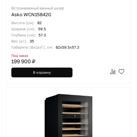
Встраиваемый винный шкаф
Asko WCN15842G
Высота (см):
82
Ширина (см):
59.5
Глубина (см):
57.3
Вес (кг):
35
Габариты (ВхШхГ), см:
82х59.5х57.3
Под заказ
199 900 ₽
В корзину