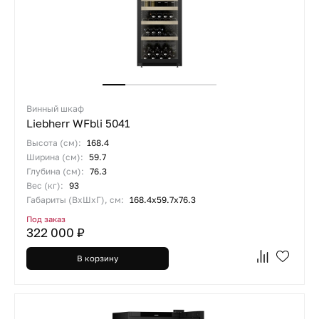
Винный шкаф
Liebherr WFbli 5041
Высота (см):
168.4
Ширина (см):
59.7
Глубина (см):
76.3
Вес (кг):
93
Габариты (ВхШхГ), см:
168.4х59.7х76.3
Под заказ
322 000 ₽
В корзину