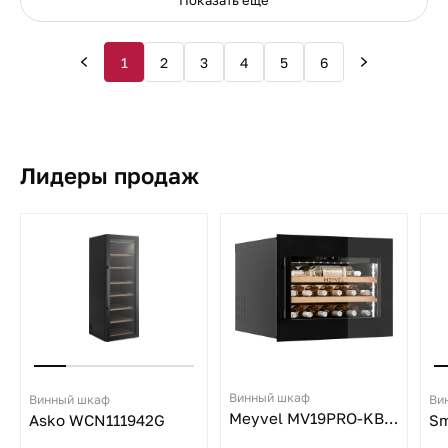
Показать ещё
1
2
3
4
5
6
Лидеры продаж
Винный шкаф
Винный шкаф
Ви
Meyvel MV19PRO-KBB1
Asko WCN111942G
Sm