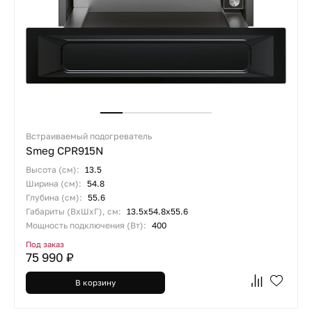
Встраиваемый подогреватель
Smeg CPR915N
Высота (см):
13.5
Ширина (см):
54.8
Глубина (см):
55.6
Габариты (ВхШхГ), см:
13.5х54.8х55.6
Мощность подключения (Вт):
400
Под заказ
75 990 ₽
В корзину