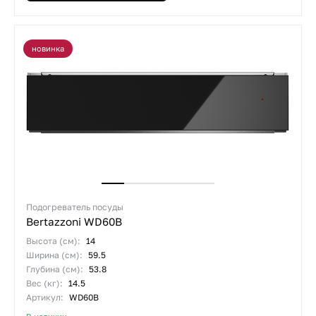
новинка
Подогреватель посуды
Bertazzoni WD60B
Высота (см):
14
Ширина (см):
59.5
Глубина (см):
53.8
Вес (кг):
14.5
Артикул:
WD60B