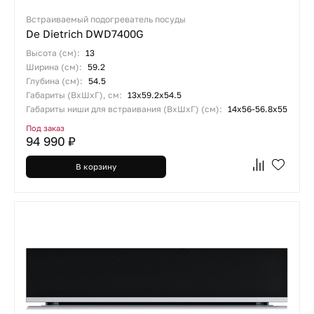
Встраиваемый подогреватель посуды
De Dietrich DWD7400G
Высота (см):
13
Ширина (см):
59.2
Глубина (см):
54.5
Габариты (ВхШхГ), см:
13х59.2х54.5
Габариты ниши для встраивания (ВхШхГ) (см):
14х56-56.8х55
Под заказ
94 990 ₽
В корзину