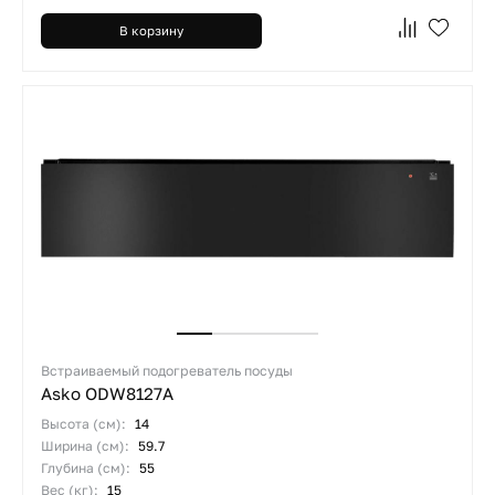
В корзину
Встраиваемый подогреватель посуды
Asko ODW8127A
Высота (см):
14
Ширина (см):
59.7
Глубина (см):
55
Вес (кг):
15