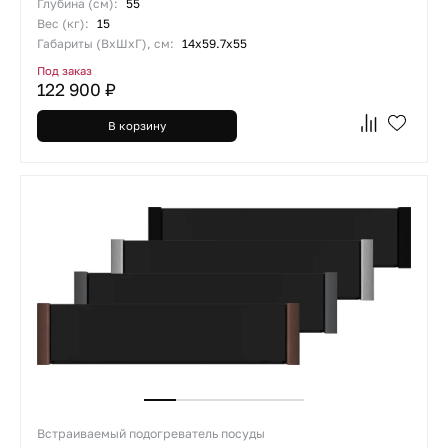
Глубина (см):
55
Вес (кг):
15
Габариты (ВхШхГ), см:
14х59.7х55
Под заказ
122 900 ₽
В корзину
Встраиваемый подогреватель посуды