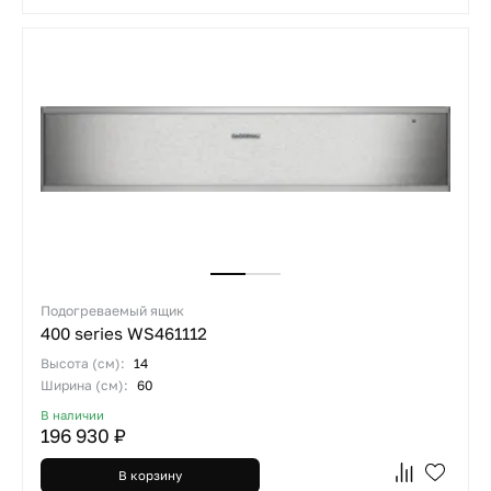
Подогреваемый ящик
400 series WS461112
Высота (см):
14
Ширина (см):
60
В наличии
196 930 ₽
В корзину