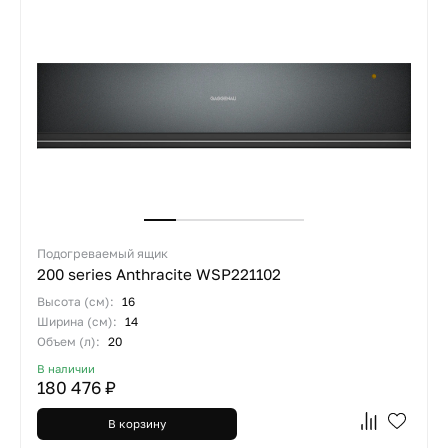
Подогреваемый ящик
200 series Anthracite WSP221102
Высота (см):
16
Ширина (см):
14
Объем (л):
20
В наличии
180 476 ₽
В корзину