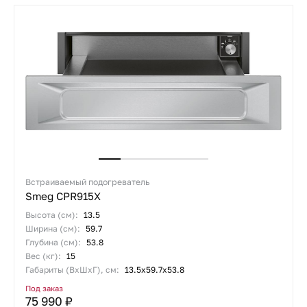
Встраиваемый подогреватель
Smeg CPR915X
Высота (см):
13.5
Ширина (см):
59.7
Глубина (см):
53.8
Вес (кг):
15
Габариты (ВхШхГ), см:
13.5х59.7х53.8
Под заказ
75 990 ₽