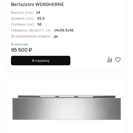
Bertazzoni WD60HERNE
Высота (см):
14
Ширина (см):
59.5
Глубина (см):
56
Габариты (ВхШхГ), см:
14x59.5x56
Встраиваемая модель:
да
В наличии
95 500 ₽
В корзину