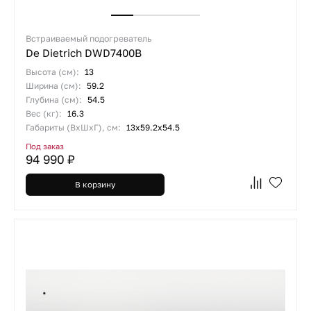
Встраиваемый подогреватель
De Dietrich DWD7400B
Высота (см):
13
Ширина (см):
59.2
Глубина (см):
54.5
Вес (кг):
16.3
Габариты (ВхШхГ), см:
13x59.2x54.5
Под заказ
94 990 ₽
В корзину