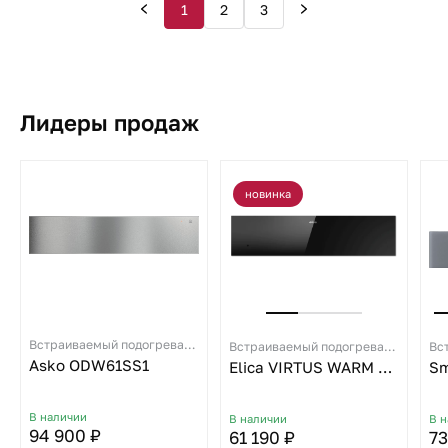
1
2
3
Лидеры продаж
новинка
Встраиваемый подогреватель посуды
Встраиваемый подогреватель посуды
Asko ODW61SS1
Elica VIRTUS WARM DRAWER 60 PP
Sm
В наличии
В наличии
В 
94 900 ₽
61 190 ₽
73