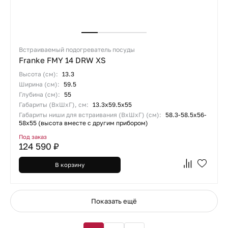
Встраиваемый подогреватель посуды
Franke FMY 14 DRW XS
Высота (см):
13.3
Ширина (см):
59.5
Глубина (см):
55
Габариты (ВхШхГ), см:
13.3х59.5х55
Габариты ниши для встраивания (ВхШхГ) (см):
58.3-58.5х56-
58х55 (высота вместе с другим прибором)
Под заказ
124 590 ₽
В корзину
Показать ещё