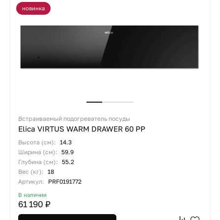
новинка
Встраиваемый подогреватель посуды
Elica VIRTUS WARM DRAWER 60 PP
Высота (см):
14.3
Ширина (см):
59.9
Глубина (см):
55.2
Вес (кг):
18
Артикул:
PRF0191772
В наличии
61 190 ₽