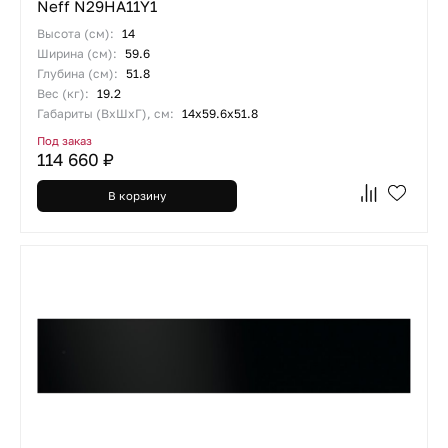
Neff N29HA11Y1
Высота (см):
14
Ширина (см):
59.6
Глубина (см):
51.8
Вес (кг):
19.2
Габариты (ВхШхГ), см:
14х59.6х51.8
Под заказ
114 660 ₽
В корзину