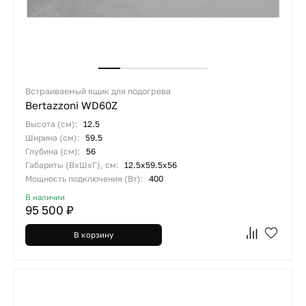
Встраиваемый ящик для подогрева
Bertazzoni WD60Z
Высота (см):
12.5
Ширина (см):
59.5
Глубина (см):
56
Габариты (ВхШхГ), см:
12.5х59.5х56
Мощность подключения (Вт):
400
В наличии
95 500 ₽
В корзину