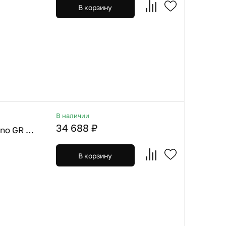
В корзину
В наличии
34 688 ₽
Omoikiri. Смеситель Nagano GR Leningrad grey + Фильтр Pure Drop Lite
В корзину