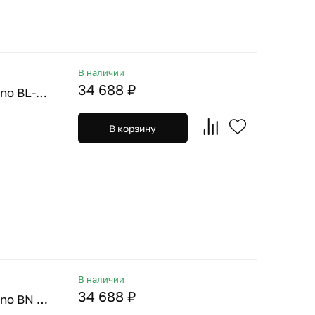
В наличии
34 688 ₽
Omoikiri. Смеситель Nagano BL-P черный + Фильтр Pure Drop Lite
В корзину
В наличии
34 688 ₽
Omoikiri. Смеситель Nagano BN нержавеющая сталь + Фильтр Pure Drop Lite