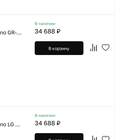
В наличии
34 688 ₽
Omoikiri. Смеситель Nagano GR-P leningrad grey + Фильтр Pure Drop Lite
В корзину
В наличии
34 688 ₽
Omoikiri. Смеситель Nagano LG светлое золото + Фильтр Pure Drop Lite