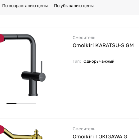
По возрастанию цены
По убыванию цены
Смеситель
а
Omoikiri KARATSU-S GM
Тип:
Однорычажный
Смеситель
а
Omoikiri TOKIGAWA G