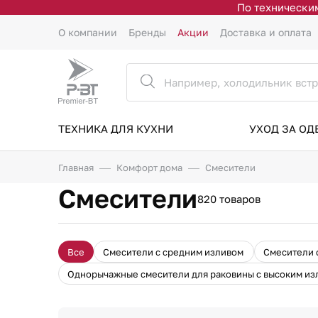
По техническим
О компании
Бренды
Акции
Доставка и оплата
ТЕХНИКА ДЛЯ КУХНИ
УХОД ЗА О
Главная
Комфорт дома
Смесители
Смесители
820 товаров
Все
Смесители с средним изливом
Смесители 
Однорычажные смесители для раковины с высоким из