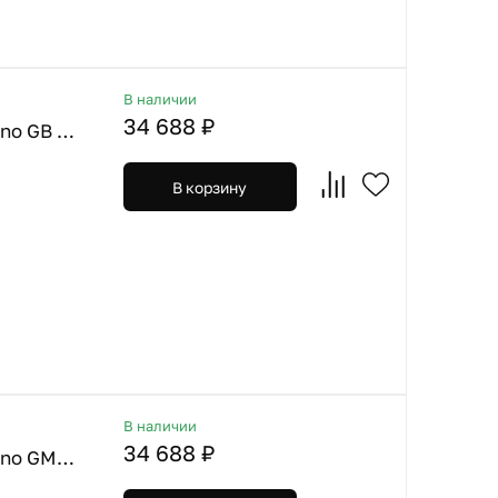
В наличии
34 688 ₽
Omoikiri. Смеситель Nagano GB графит + Фильтр Pure Drop Lite
В корзину
В наличии
34 688 ₽
Omoikiri. Смеситель Nagano GM вороненая сталь + Фильтр Pure Drop Lite