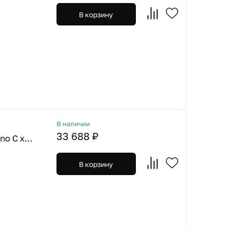
В корзину
В наличии
33 688 ₽
Omoikiri. Смеситель Nagano C хром + Фильтр Pure Drop Lite
В корзину