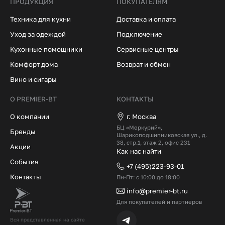
ПРОДУКЦИЯ
ПОКУПАТЕЛЯМ
Техника для кухни
Доставка и оплата
Уход за одеждой
Подключение
Кухонные помощники
Сервисные центры
Комфорт дома
Возврат и обмен
Вино и сигары
О PREMIER-BT
КОНТАКТЫ
О компании
г. Москва
БЦ «Меркурий»,
Бренды
Шарикоподшипниковская ул., д.
38, стр.1, этаж 2, офис 231
Акции
Как нас найти
События
+7 (495)223-93-01
Контакты
Пн-Пт: с 10:00 до 18:00
info@premier-bt.ru
Для покупателей и партнеров
Вся представленная на сайте