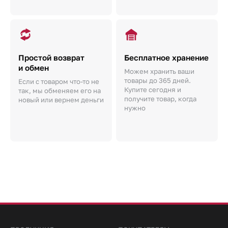
Простой возврат
Бесплатное хранение
и обмен
Можем хранить ваши
товары до 365 дней.
Если с товаром что-то не
Купите сегодня и
так, мы обменяем его на
получите товар, когда
новый или вернем деньги
нужно