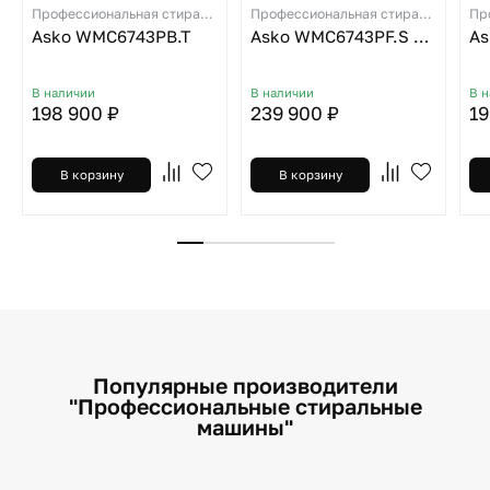
Профессиональная стиральная машина
Профессиональная стиральная машина
Asko WMC6743PB.T
Asko WMC6743PF.S MARINE
As
В наличии
В наличии
В 
198 900 ₽
239 900 ₽
19
В корзину
В корзину
Популярные производители
"Профессиональные стиральные
машины"