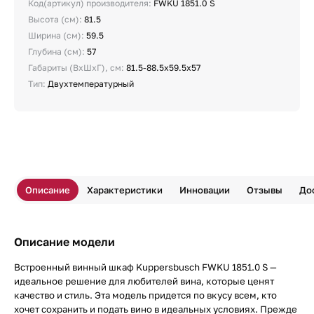
Код(артикул) производителя:
FWKU 1851.0 S
Высота (см):
81.5
Ширина (см):
59.5
Глубина (см):
57
Габариты (ВхШхГ), см:
81.5-88.5х59.5х57
Тип:
Двухтемпературный
Описание
Характеристики
Инновации
Отзывы
До
Описание модели
Встроенный винный шкаф Kuppersbusch FWKU 1851.0 S —
идеальное решение для любителей вина, которые ценят
качество и стиль. Эта модель придется по вкусу всем, кто
хочет сохранить и подать вино в идеальных условиях. Прежде