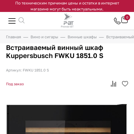
По техническим причинам цены и остатки в интернет
магазине могут быть неактуальными.
0
Главная
Вино и сигары
Винные шкафы
Встраиваемый
Встраиваемый винный шкаф
Kuppersbusch FWKU 1851.0 S
Артикул: FWKU 1851.0 S
Под заказ