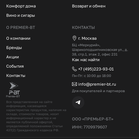
Комфорт дома
Возврат и обмен
Вино и сигары
О PREMIER-BT
КОНТАКТЫ
О компании
г. Москва
БЦ «Меркурий»,
Бренды
Шарикоподшипниковская ул., д.
38, стр.1, этаж 2, офис 231
Акции
Как нас найти
События
+7 (495)223-93-01
Контакты
Пн-Пт: с 10:00 до 18:00
info@premier-bt.ru
Для покупателей и партнеров
Вся представленная на сайте
информация, касающаяся
характеристик продуктов, наличия на
складе, стоимости товаров, носит
информационный характер и не
ООО «ПРЕМЬЕР-БТ»
является публичной офертой,
определяемой положениями Статьи
ИНН: 7709979607
437(2) Гражданского кодекcа РФ.