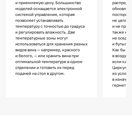
и приемлемую цену. Большинство
распредел
моделей оснащается электронной
обновляет
системой управления, которая
посторонн
позволяет устанавливать
не цепляю
температуру с точностью до градуса
и не прон
и регулировать влажность. Две
также не 
температурные зоны могут
не оседае
использоваться для хранения разных
и бутылка
видов вина — например, красного
Как бы до
и белого, — или хранить вина при
в воздухе
оптимальной температуре в одном
если каме
отделении и готовить их перед
Циркуляци
подачей на стол в другом.
из услови
в изначаль
герметичн