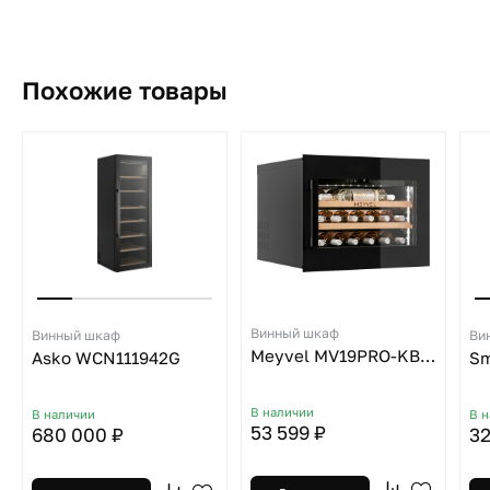
Похожие товары
Винный шкаф
Винный шкаф
Ви
Meyvel MV19PRO-KBB1
Asko WCN111942G
Sm
В наличии
В наличии
В 
53 599 ₽
680 000 ₽
32