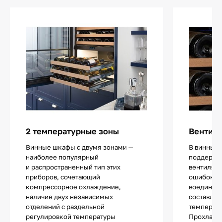
2 температурные зоны
Вентил
Винные шкафы с двумя зонами —
В винных 
наиболее популярный
поддержи
и распространенный тип этих
вентиляци
приборов, сочетающий
ошибок в 
компрессорное охлаждение,
воедино с
наличие двух независимых
составляю
отделений с раздельной
температу
регулировкой температуры
Прохладн