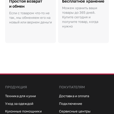
Простой возврат
Бесплатное хранение
и обмен
Можем хранить ваши
товары до 365 дней.
Если с товаром что-то не
Купите сегодня и
так, мы обменяем его на
получите товар, когда
новый или вернем деньги
нужно
ПРОДУКЦИЯ
ПОКУПАТЕЛЯМ
Техника для кухни
Доставка и оплата
Уход за одеждой
Подключение
Кухонные помощники
Сервисные центры