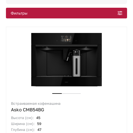
Все подборки
Фильтры
Встраиваемая кофемашина
Asko CMB54BG
Высота (см):
45
Ширина (см):
59
Глубина (см):
47