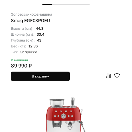
Эспрессо-кофемашина
Smeg EGF03PGEU
Высота (см):
44.3
Ширина (см):
33.4
Глубина (см):
43
Вес (кг):
12.36
Тип:
Эспрессо
В наличии
89 990 ₽
В корзину