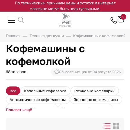
По техническим причинам цены и остатки в интернет
магазине могут быть неактуальными.
0
Главная
Техника для кухни
Кофемашины с кофемолкой
Кофемашины с
кофемолкой
68 товаров
Обновление цен от
04 августа 2026
Все
Капельные кофеварки
Рожковые кофеварки
Автоматические кофемашины
Зерновые кофемашины
Чалдовые кофемашины
Маленькие кофемашины
Показать ещё
Кофемашины с кофемолкой
Большие кофемашины
Кофемашины на молотом кофе
Кофемашины-эспрессо