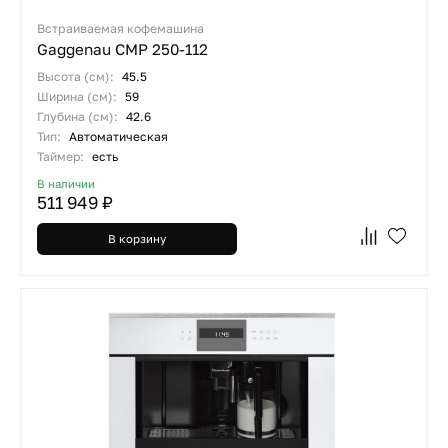
Встраиваемая кофемашина
Gaggenau CMP 250-112
Высота (см):
45.5
Ширина (см):
59
Глубина (см):
42.6
Тип:
Автоматическая
Таймер:
есть
В наличии
511 949 ₽
В корзину