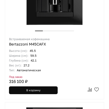
Встраиваемая кофемашина
Bertazzoni M45CAFX
Высота (см):
45.5
Ширина (см):
59.5
Глубина (см):
42.1
Вес (кг):
27.2
Тип:
Автоматическая
Под заказ
316 100 ₽
В корзину