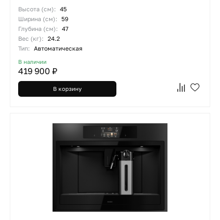
Высота (см):
45
Ширина (см):
59
Глубина (см):
47
Вес (кг):
24.2
Тип:
Автоматическая
В наличии
419 900 ₽
В корзину