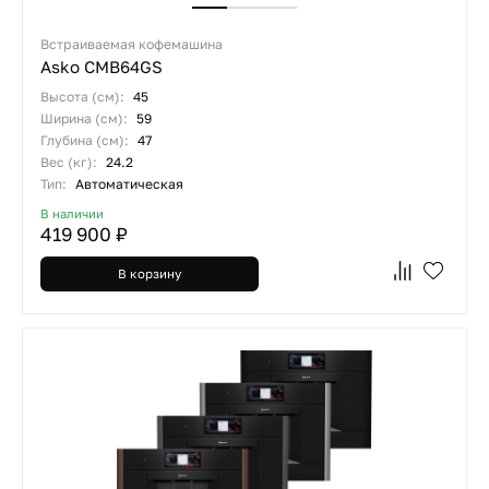
Встраиваемая кофемашина
Asko CMB64GS
Высота (см):
45
Ширина (см):
59
Глубина (см):
47
Вес (кг):
24.2
Тип:
Автоматическая
В наличии
419 900 ₽
В корзину