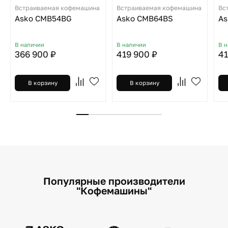
Встраиваемая кофемашина
Встраиваемая кофемашина
Вс
Asko CMB54BG
Asko CMB64BS
As
В наличии
В наличии
В 
366 900 ₽
419 900 ₽
41
В корзину
В корзину
Популярные производители
"Кофемашины"