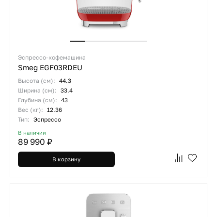
Эспрессо-кофемашина
Smeg EGF03RDEU
Высота (см):
44.3
Ширина (см):
33.4
Глубина (см):
43
Вес (кг):
12.36
Тип:
Эспрессо
В наличии
89 990 ₽
В корзину