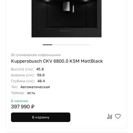
Встраиваемая кофемашина
Kuppersbusch CKV 6800.0 KSM MattBlack
Высота (см):
45.8
Ширина (см):
59.6
Глубина (см):
48.4
Тип:
Автоматическая
Таймер:
есть
В наличии
397 990 ₽
В корзину