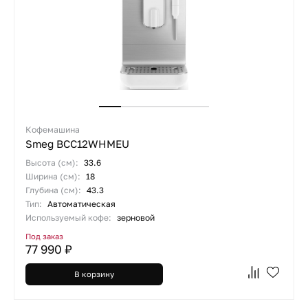
Кофемашина
Smeg BCC12WHMEU
Высота (см):
33.6
Ширина (см):
18
Глубина (см):
43.3
Тип:
Автоматическая
Используемый кофе:
зерновой
Под заказ
77 990 ₽
В корзину