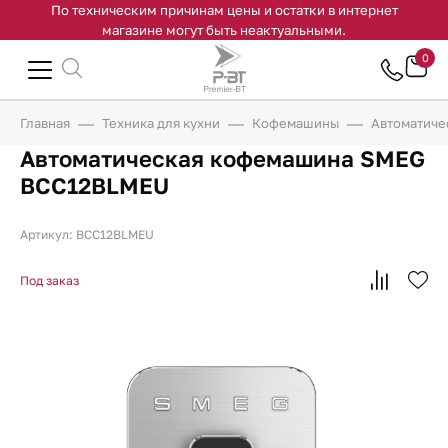
По техническим причинам цены и остатки в интернет
магазине могут быть неактуальными.
0
Главная
Техника для кухни
Кофемашины
Автоматич
Автоматическая кофемашина SMEG
BCC12BLMEU
Артикул: BCC12BLMEU
Под заказ