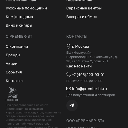
Кухонные помощники
Сервисные центры
Комфорт дома
Возврат и обмен
Вино и сигары
О PREMIER-BT
КОНТАКТЫ
О компании
г. Москва
БЦ «Меркурий»,
Бренды
Шарикоподшипниковская ул., д.
38, стр.1, этаж 2, офис 231
Акции
Как нас найти
События
+7 (495)223-93-01
Контакты
Пн-Пт: с 10:00 до 18:00
info@premier-bt.ru
Для покупателей и партнеров
Вся представленная на сайте
информация, касающаяся
характеристик продуктов, наличия на
складе, стоимости товаров, носит
информационный характер и не
ООО «ПРЕМЬЕР-БТ»
является публичной офертой,
определяемой положениями Статьи
ИНН: 7709979607