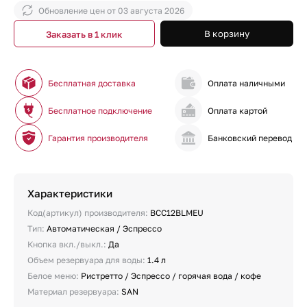
Обновление цен от
03 августа 2026
В корзину
Заказать в 1 клик
Бесплатная доставка
Оплата наличными
Бесплатное подключение
Оплата картой
Гарантия производителя
Банковский перевод
Характеристики
Код(артикул) производителя:
BCC12BLMEU
Тип:
Автоматическая / Эспрессо
Кнопка вкл./выкл.:
Да
Объем резервуара для воды:
1.4 л
Белое меню:
Ристретто / Эспрессо / горячая вода / кофе
Материал резервуара:
SAN