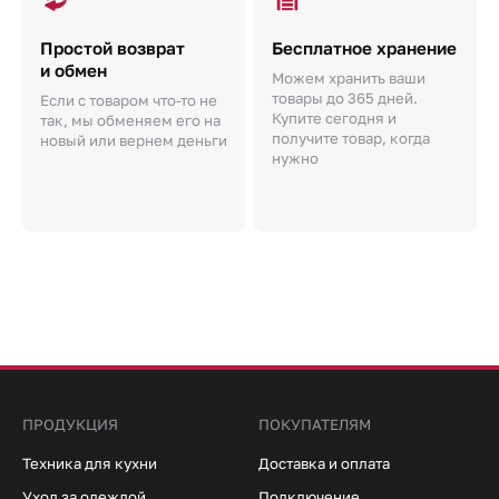
Простой возврат
Бесплатное хранение
и обмен
Можем хранить ваши
товары до 365 дней.
Если с товаром что-то не
Купите сегодня и
так, мы обменяем его на
получите товар, когда
новый или вернем деньги
нужно
ПРОДУКЦИЯ
ПОКУПАТЕЛЯМ
Техника для кухни
Доставка и оплата
Уход за одеждой
Подключение