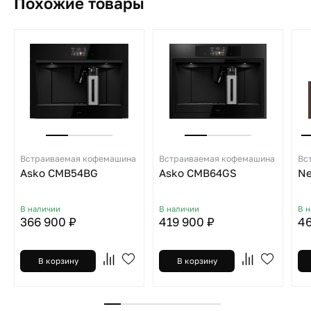
Похожие товары
Встраиваемая кофемашина
Встраиваемая кофемашина
Вс
Asko CMB54BG
Asko CMB64GS
Ne
В наличии
В наличии
В 
366 900 ₽
419 900 ₽
46
В корзину
В корзину