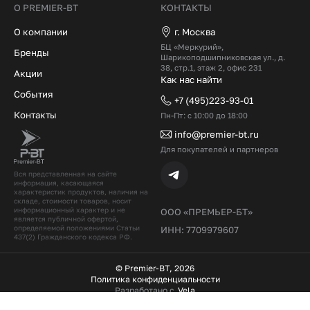
О PREMIER-BT
КОНТАКТЫ
О компании
г. Москва
БЦ «Меркурий»,
Бренды
Шарикоподшипниковская ул., д.
38, стр.1, этаж 2, офис 231
Акции
Как нас найти
События
+7 (495)223-93-01
Контакты
Пн-Пт: с 10:00 до 18:00
info@premier-bt.ru
Для покупателей и партнеров
Вся представленная на сайте
информация, касающаяся
характеристик продуктов, наличия на
складе, стоимости товаров, носит
информационный характер и не
ООО «ПРЕМЬЕР-БТ»
является публичной офертой,
определяемой положениями Статьи
ИНН: 7709979607
437(2) Гражданского кодекcа РФ.
© Premier-BT, 2026
Политика конфиденциальности
Разработано с
Vela