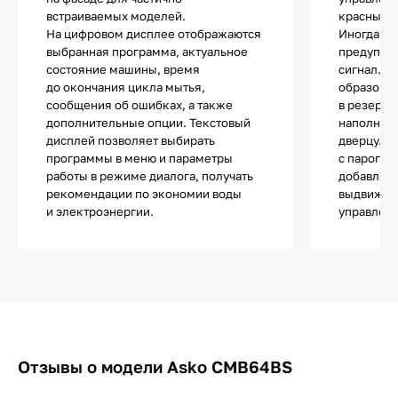
встраиваемых моделей.
красным, 
На цифровом дисплее отображаются
Иногда о 
выбранная программа, актуальное
предупре
состояние машины, время
сигнал. В
до окончания цикла мытья,
образован
сообщения об ошибках, а также
в резерву
дополнительные опции. Текстовый
наполнить
дисплей позволяет выбирать
дверцу. В
программы в меню и параметры
с пароген
работы в режиме диалога, получать
добавляет
рекомендации по экономии воды
выдвижной
и электроэнергии.
управлени
Отзывы о модели Asko CMB64BS