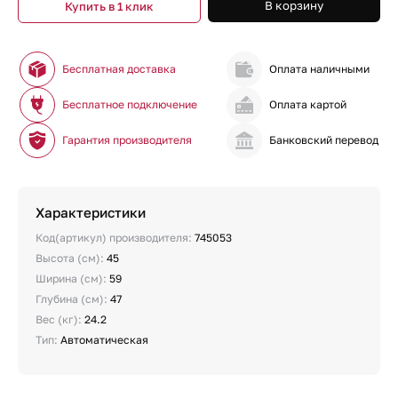
В корзину
Купить в 1 клик
Бесплатная доставка
Оплата наличными
Бесплатное подключение
Оплата картой
Гарантия производителя
Банковский перевод
Характеристики
Код(артикул) производителя:
745053
Высота (см):
45
Ширина (см):
59
Глубина (см):
47
Вес (кг):
24.2
Тип:
Автоматическая