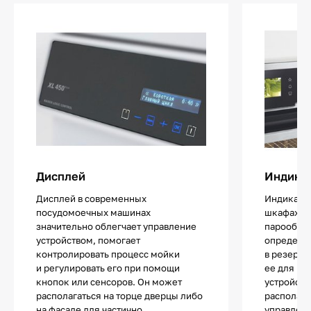
Дисплей
Индикат
Дисплей в современных
Индикатор
посудомоечных машинах
шкафах с
значительно облегчает управление
парообра
устройством, помогает
определит
контролировать процесс мойки
в резерву
и регулировать его при помощи
ее для но
кнопок или сенсоров. Он может
устройств
располагаться на торце дверцы либо
располага
на фасаде для частично
управлени