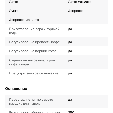
Латте
Латте макиато
Лунго
Эспрессо
Эспрессо макиато
Приготовление пара и горячей
да
воды
Регулирование крепости кофе
да
Регулирование порций кофе
да
Отдельные нагреватели для
да
кофе и пара
Предварительное смачивание
да
Оснащение
Переставляемая по высоте
да
насадка для чашек
Емкость контейнера для зерен
350