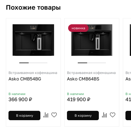
Похожие товары
новинка
Встраиваемая кофемашина
Встраиваемая кофемашина
Вс
Asko CMB54BG
Asko CMB64BS
As
В наличии
В наличии
В 
366 900 ₽
419 900 ₽
41
В корзину
В корзину