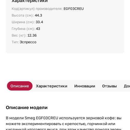
Характеристики
Код(артикул) производителя:
EGF03CREU
Высота (см):
44.3
Ширина (см):
33.4
Глубина (см):
43
Вес (кг):
12.36
Тип:
Эспрессо
Описание
Характеристики
Инновации
Отзывы
До
Описание модели
В модели Smeg EGF03CREU используется зерновой кофе: вы
можете экспериментировать с крепостью, горчинкой или
кислинкой итогового вкуса, при этом качество помола зерен