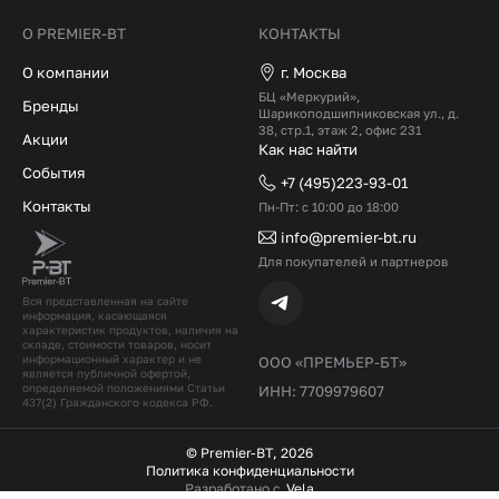
О PREMIER-BT
КОНТАКТЫ
О компании
г. Москва
БЦ «Меркурий»,
Бренды
Шарикоподшипниковская ул., д.
38, стр.1, этаж 2, офис 231
Акции
Как нас найти
События
+7 (495)223-93-01
Контакты
Пн-Пт: с 10:00 до 18:00
info@premier-bt.ru
Для покупателей и партнеров
Вся представленная на сайте
информация, касающаяся
характеристик продуктов, наличия на
складе, стоимости товаров, носит
информационный характер и не
ООО «ПРЕМЬЕР-БТ»
является публичной офертой,
определяемой положениями Статьи
ИНН: 7709979607
437(2) Гражданского кодекcа РФ.
© Premier-BT, 2026
Политика конфиденциальности
Разработано с
Vela