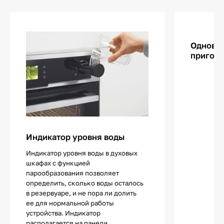
Одновр
пригото
Индикатор уровня воды
Индикатор уровня воды в духовых
шкафах с функцией
парообразования позволяет
определить, сколько воды осталось
в резервуаре, и не пора ли долить
ее для нормальной работы
устройства. Индикатор
располагается на панели