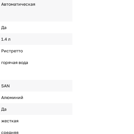
Автоматическая
Да
1.4 л
Ристретто
горячая вода
SAN
Алюминий
Да
жесткая
средняя