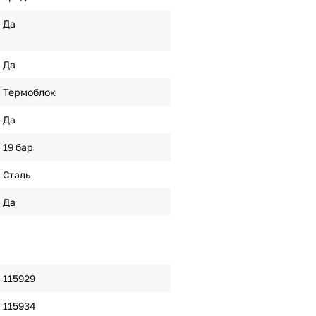
Да
Да
Термоблок
Да
19 бар
Сталь
Да
115929
115934