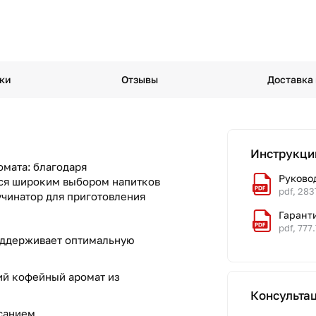
ки
Отзывы
Доставка
Инструкци
мата: благодаря
Руковод
ся широким выбором напитков
pdf, 283
учинатор для приготовления
Гаранти
pdf, 777
Поддерживает оптимальную
ий кофейный аромат из
Консульта
асанием