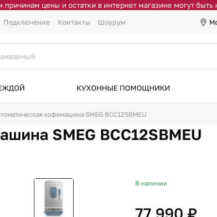
 причинам цены и остатки в интернет магазине могут быть
М
Подключение
Контакты
Шоурум
ДЕЖДОЙ
КУХОННЫЕ ПОМОЩНИКИ
втоматическая кофемашина SMEG BCC12SBMEU
машина SMEG BCC12SBMEU
В наличии
77 990 ₽