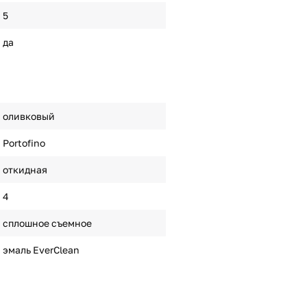
5
да
оливковый
Portofino
откидная
4
сплошное съемное
эмаль EverClean