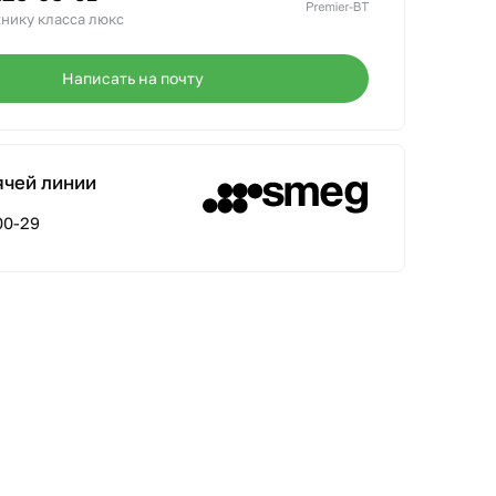
нику класса люкс
Написать на почту
ячей линии
00-29