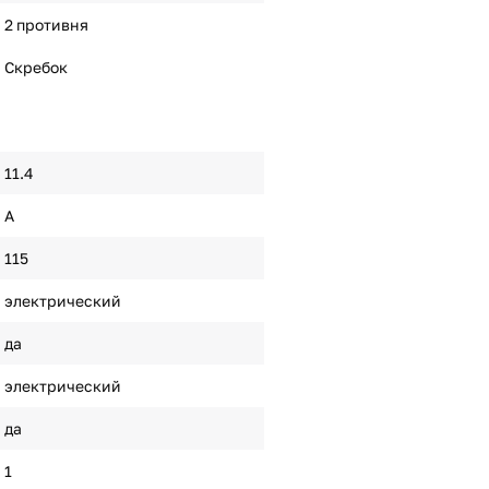
2 противня
Скребок
11.4
A
115
электрический
да
электрический
да
1