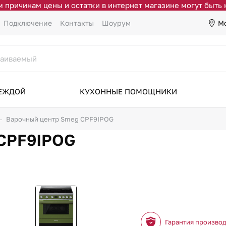
 причинам цены и остатки в интернет магазине могут быть
М
Подключение
Контакты
Шоурум
ДЕЖДОЙ
КУХОННЫЕ ПОМОЩНИКИ
Варочный центр Smeg CPF9IPOG
 CPF9IPOG
Гарантия произво