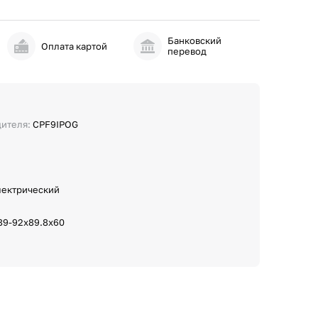
Банковский
и
Оплата картой
перевод
дителя:
CPF9IPOG
лектрический
89-92х89.8х60