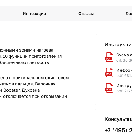
Инновации
Отзывы
До
Инструкци
ионными зонами нагрева
Схема 
. 10 функций приготовления
gif, 36.
обеспечивают легкость
Информ
pdf, 681
нена в оригинальном оливковом
чатков пальцев. Варочная
Инстру
 Booster. Духовка
pdf, 217
и отключается при открывании
Консульта
+7 (495) 