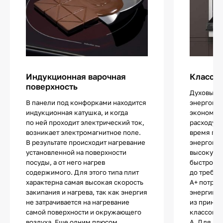
Индукционная варочная
Класс э
поверхность
Духовые 
В панели под конфорками находится
энергопот
индукционная катушка, и когда
экономич
по ней проходит электрический ток,
расходующ
возникает электромагнитное поле.
время по
В результате происходит нагревание
энергопот
установленной на поверхности
высокую 
посуды, а от него нагрев
быстро на
содержимого. Для этого типа плит
до требуе
характерна самая высокая скорость
А+ потреб
закипания и нагрева, так как энергия
энергии, 
не затрачивается на нагревание
из принят
самой поверхности и окружающего
классов 
воздуха. Еще одним плюсом
А. Для ду