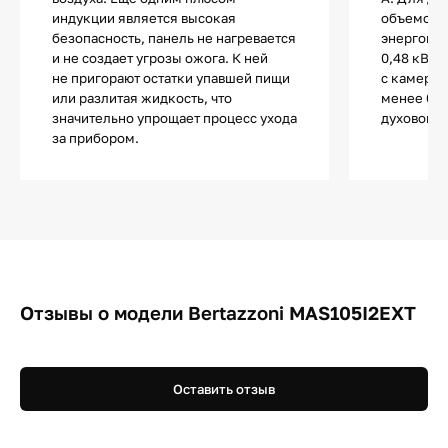
индукции является высокая
объемом м
безопасность, панель не нагревается
энергопот
и не создает угрозы ожога. К ней
0,48 кВт/ч
не пригорают остатки упавшей пищи
с камерой
или разлитая жидкость, что
менее 0,6
значительно упрощает процесс ухода
духовок —
за прибором.
Отзывы о модели Bertazzoni MAS105I2EXT
Оставить отзыв