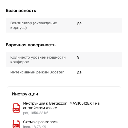
Безопасность
Вентилятор (охлаждение
да
корпуса)
Варочная поверхность
Количесто уровней мощности
9
конфорок
Интенсивный режим Booster
да
Инструкции
Инструкция к Bertazzoni MAS105I2EXT на
английском языке
pdf, 1856.22 Кб
Схема с размерами
jpeg, 18.78 Кб