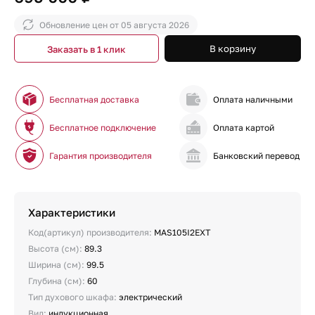
Обновление цен от
05 августа 2026
В корзину
Заказать в 1 клик
Бесплатная доставка
Оплата наличными
Бесплатное подключение
Оплата картой
Гарантия производителя
Банковский перевод
Характеристики
Код(артикул) производителя:
MAS105I2EXT
Высота (см):
89.3
Ширина (см):
99.5
Глубина (см):
60
Тип духового шкафа:
электрический
Вид:
индукционная