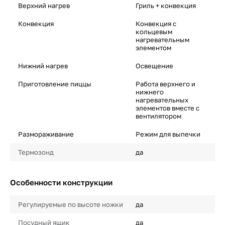
Верхний нагрев
Гриль + конвекция
Конвекция
Конвекция с
кольцевым
нагревательным
элементом
Нижний нагрев
Освещение
Приготовление пиццы
Работа верхнего и
нижнего
нагревательных
элементов вместе с
вентилятором
Размораживание
Режим для выпечки
Термозонд
да
Особенности конструкции
Регулируемые по высоте ножки
да
Посудный ящик
да