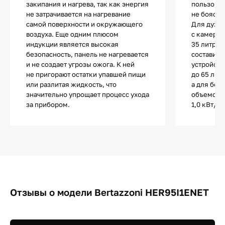
закипания и нагрева, так как энергия
пользоват
не затрачивается на нагревание
не боясь 
самой поверхности и окружающего
Для духов
воздуха. Еще одним плюсом
с камеро
индукции является высокая
35 литров
безопасность, панель не нагревается
составит 
и не создает угрозы ожога. К ней
устройств
не пригорают остатки упавшей пищи
до 65 лит
или разлитая жидкость, что
а для бол
значительно упрощает процесс ухода
объемом 6
за прибором.
1,0 кВт/ча
Отзывы о модели Bertazzoni HER95I1ENET