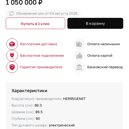
1 050 000 ₽
Обновление цен от
04 августа 2026
В корзину
Купить в 1 клик
Бесплатная доставка
Оплата наличными
Бесплатное подключение
Оплата картой
Гарантия производителя
Банковский перевод
Характеристики
Код(артикул) производителя:
HER95I1ENET
Высота (см):
89.3
Ширина (см):
89.5
Глубина (см):
60
Тип духового шкафа:
электрический