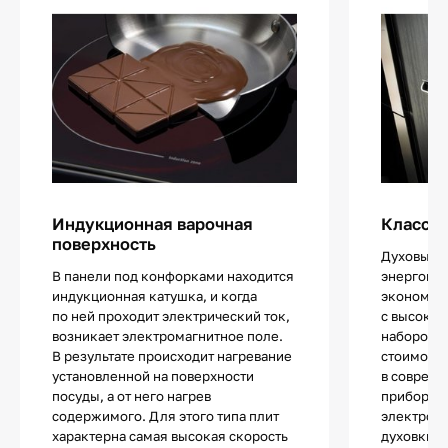
Индукционная варочная
Класс э
поверхность
Духовые 
В панели под конфорками находится
энергопот
индукционная катушка, и когда
экономичн
по ней проходит электрический ток,
с высоко
возникает электромагнитное поле.
набором 
В результате происходит нагревание
стоимость
установленной на поверхности
в соврем
посуды, а от него нагрев
приборов
содержимого. Для этого типа плит
электроэн
характерна самая высокая скорость
духовки т