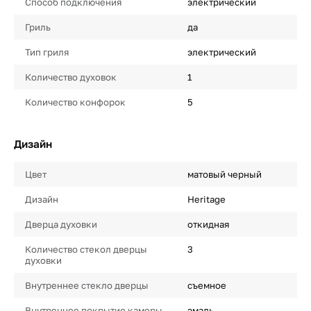
Способ подключения
электрический
Гриль
да
Тип гриля
электрический
Количество духовок
1
Количество конфорок
5
Дизайн
Цвет
матовый черный
Дизайн
Heritage
Дверца духовки
откидная
Количество стекол дверцы
3
духовки
Внутреннее стекло дверцы
съемное
Внутреннее покрытие камеры
эмаль