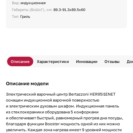
Вид:
индукционная
Габариты (ВхШхГ), см:
89.3-91.3х89.5х60
Тип:
Гриль
Описание
Характеристики
Инновации
Отзывы
До
Описание модели
Электрический варочный центр Bertazzoni HER95I1ENET
оснащен индукционной варочной поверхностью
и электрическим духовым шкафом. Индукционная панель
из стеклокерамики оборудована 5 конфорками
и обеспечивает быстрый, равномерный прогрев дна посуды,
благодаря функции Booster мощность одной из них можно
увеличить. Каждая зона нагрева имеет 9 уровней мощности