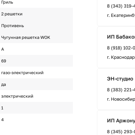
Гриль
8 (343) 319-
2 решетки
г. Екатеринб
Противень
ИП Бабаков
Чугунная решетка WOK
8 (918) 102-
A
г. Краснодар
69
газо-электрический
ЭН-студио
да
8 (383) 221-
электрический
г. Новосиби
1
4
ИП Аржонух
8 (345) 293-