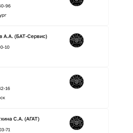
40-96
ург
 А.А. (БАТ-Сервис)
00-10
42-16
рск
ина С.А. (АГАТ)
03-71