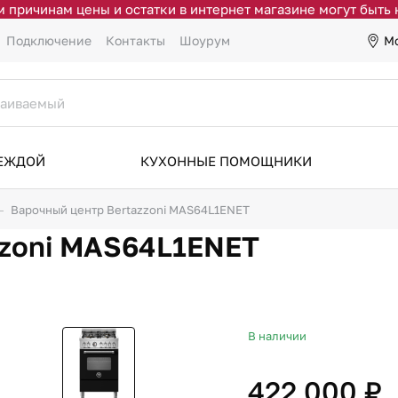
 причинам цены и остатки в интернет магазине могут быть
М
Подключение
Контакты
Шоурум
ДЕЖДОЙ
КУХОННЫЕ ПОМОЩНИКИ
Варочный центр Bertazzoni MAS64L1ENET
zzoni MAS64L1ENET
В наличии
422 000 ₽