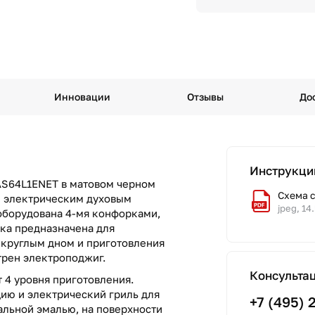
Инновации
Отзывы
До
Инструкци
AS64L1ENET в матовом черном
Схема 
и электрическим духовым
jpeg, 14
оборудована 4-мя конфорками,
рка предназначена для
 круглым дном и приготовления
трен электроподжиг.
Консульта
 4 уровня приготовления.
цию и электрический гриль для
+7 (495) 
льной эмалью, на поверхности