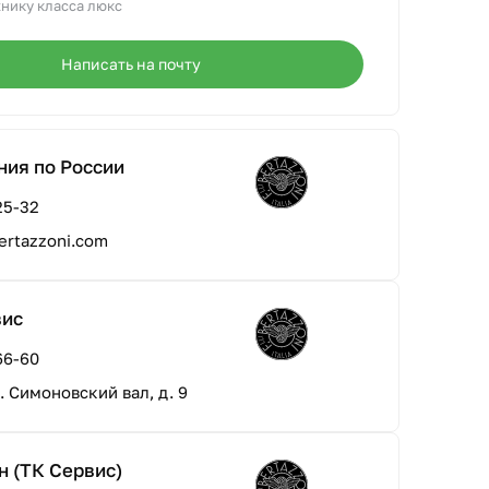
нику класса люкс
Написать на почту
ния по России
25-32
ertazzoni.com
вис
66-60
л. Симоновский вал, д. 9
н (ТК Сервис)