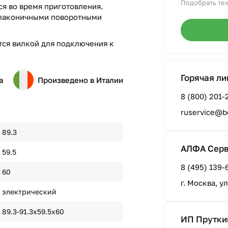
Подобрать тех
ся во время приготовления.
с лаконичными поворотными
ся вилкой для подключения к
Горячая ли
а
Произведено в Италии
8 (800) 201-
ruservice@b
89.3
АЛФА Сер
59.5
8 (495) 139-
60
г. Москва, у
электрический
89.3-91.3х59.5х60
ИП Прутки