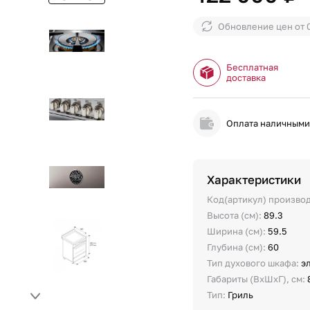
Обновление цен от
Бесплатная
доставка
Оплата наличным
Характеристики
Код(артикул) произво
Высота (см):
89.3
Ширина (см):
59.5
Глубина (см):
60
Тип духового шкафа:
э
Габариты (ВхШхГ), см:
Тип:
Гриль