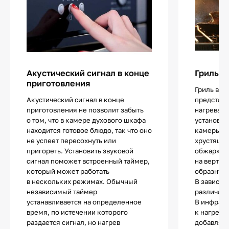
Акустический сигнал в конце
Гриль
приготовления
Гриль в д
Акустический сигнал в конце
представ
приготовления не позволит забыть
нагревате
о том, что в камере духового шкафа
установле
находится готовое блюдо, так что оно
камеры и
не успеет пересохнуть или
хрустящей
пригореть. Установить звуковой
обжарки 
сигнал поможет встроенный таймер,
на вертел
который может работать
образную
в нескольких режимах. Обычный
В зависим
независимый таймер
различают
устанавливается на определенное
В инфрак
время, по истечении которого
к нагрева
раздается сигнал, но нагрев
добавляет