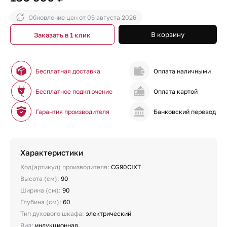
Обновление цен от
05 августа 2026
В корзину
Заказать в 1 клик
Бесплатная доставка
Оплата наличными
Бесплатное подключение
Оплата картой
Гарантия производителя
Банковский перевод
Характеристики
Код(артикул) производителя:
CG90CIXT
Высота (см):
90
Ширина (см):
90
Глубина (см):
60
Тип духового шкафа:
электрический
Вид:
индукционная