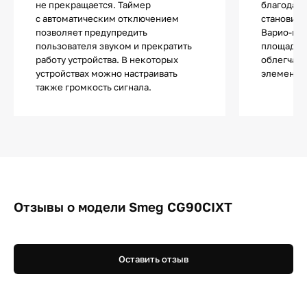
не прекращается. Таймер
благодар
с автоматическим отключением
становитс
позволяет предупредить
Варио-гри
пользователя звуком и прекратить
площадь н
работу устройства. В некоторых
облегчает
устройствах можно настраивать
элемента 
также громкость сигнала.
Отзывы о модели Smeg CG90CIXT
Оставить отзыв