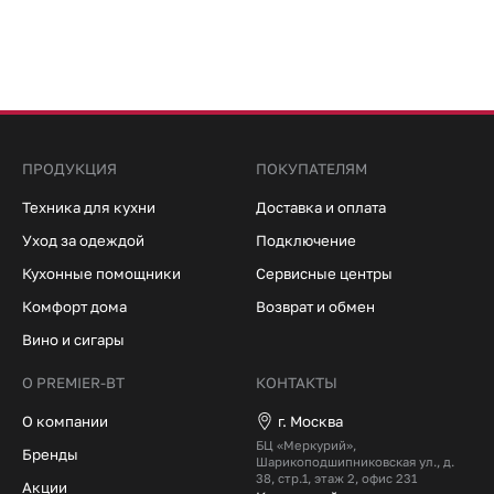
ПРОДУКЦИЯ
ПОКУПАТЕЛЯМ
Техника для кухни
Доставка и оплата
Уход за одеждой
Подключение
Кухонные помощники
Сервисные центры
Комфорт дома
Возврат и обмен
Вино и сигары
О PREMIER-BT
КОНТАКТЫ
О компании
г. Москва
БЦ «Меркурий»,
Бренды
Шарикоподшипниковская ул., д.
38, стр.1, этаж 2, офис 231
Акции