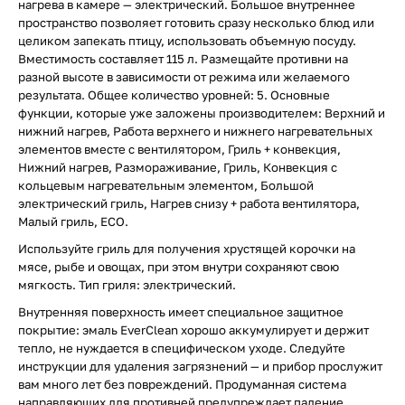
нагрева в камере — электрический. Большое внутреннее
пространство позволяет готовить сразу несколько блюд или
целиком запекать птицу, использовать объемную посуду.
Вместимость составляет 115 л. Размещайте противни на
разной высоте в зависимости от режима или желаемого
результата. Общее количество уровней: 5. Основные
функции, которые уже заложены производителем: Верхний и
нижний нагрев, Работа верхнего и нижнего нагревательных
элементов вместе с вентилятором, Гриль + конвекция,
Нижний нагрев, Размораживание, Гриль, Конвекция с
кольцевым нагревательным элементом, Большой
электрический гриль, Нагрев снизу + работа вентилятора,
Малый гриль, ECO.
Используйте гриль для получения хрустящей корочки на
мясе, рыбе и овощах, при этом внутри сохраняют свою
мягкость. Тип гриля: электрический.
Внутренняя поверхность имеет специальное защитное
покрытие: эмаль EverClean хорошо аккумулирует и держит
тепло, не нуждается в специфическом уходе. Следуйте
инструкции для удаления загрязнений — и прибор прослужит
вам много лет без повреждений. Продуманная система
направляющих для противней предупреждает падение