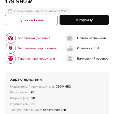
179 990 ₽
Обновление цен от
05 августа 2026
В корзину
Купить в 1 клик
Бесплатная доставка
Оплата наличными
Бесплатное подключение
Оплата картой
Гарантия производителя
Банковский перевод
Характеристики
Код(артикул) производителя:
C9GMMB2
Высота (см):
90
Ширина (см):
90
Глубина (см):
60
Тип духового шкафа:
электрический