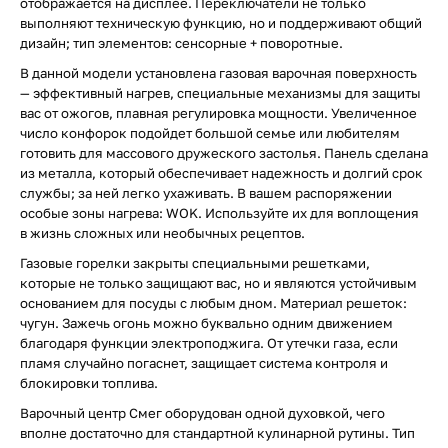
отображается на дисплее. Переключатели не только
выполняют техническую функцию, но и поддерживают общий
дизайн; тип элементов: сенсорные + поворотные.
В данной модели установлена газовая варочная поверхность
— эффективный нагрев, специальные механизмы для защиты
вас от ожогов, плавная регулировка мощности. Увеличенное
число конфорок подойдет большой семье или любителям
готовить для массового дружеского застолья. Панель сделана
из металла, который обеспечивает надежность и долгий срок
службы; за ней легко ухаживать. В вашем распоряжении
особые зоны нагрева: WOK. Используйте их для воплощения
в жизнь сложных или необычных рецептов.
Газовые горелки закрыты специальными решетками,
которые не только защищают вас, но и являются устойчивым
основанием для посуды с любым дном. Материал решеток:
чугун. Зажечь огонь можно буквально одним движением
благодаря функции электроподжига. От утечки газа, если
пламя случайно погаснет, защищает система контроля и
блокировки топлива.
Варочный центр Смег оборудован одной духовкой, чего
вполне достаточно для стандартной кулинарной рутины. Тип