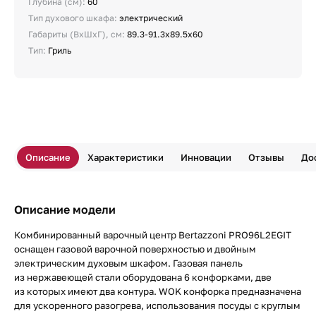
Глубина (см):
60
Тип духового шкафа:
электрический
Габариты (ВхШхГ), см:
89.3-91.3х89.5х60
Тип:
Гриль
Описание
Характеристики
Инновации
Отзывы
До
Описание модели
Комбинированный варочный центр Bertazzoni PRO96L2EGIT
оснащен газовой варочной поверхностью и двойным
электрическим духовым шкафом. Газовая панель
из нержавеющей стали оборудована 6 конфорками, две
из которых имеют два контура. WOK конфорка предназначена
для ускоренного разогрева, использования посуды с круглым