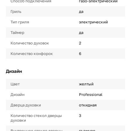
Способ подключения
газо-электрический
Гриль
да
Тип гриля
электрический
Таймер
да
Количество духовок
2
Количество конфорок
6
Дизайн
Цвет
желтый
Дизайн
Professional
Дверца духовки
откидная
Количество стекол дверцы
3
духовки
Внутреннее стекло дверцы
съемное