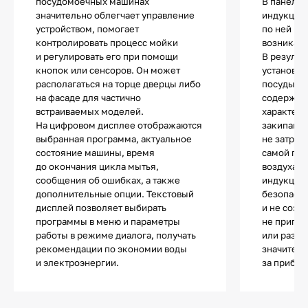
посудомоечных машинах
В панели 
значительно облегчает управление
индукцион
устройством, помогает
по ней пр
контролировать процесс мойки
возникает
и регулировать его при помощи
В результ
кнопок или сенсоров. Он может
установле
располагаться на торце дверцы либо
посуды, а 
на фасаде для частично
содержимо
встраиваемых моделей.
характерн
На цифровом дисплее отображаются
закипания
выбранная программа, актуальное
не затрач
состояние машины, время
самой по
до окончания цикла мытья,
воздуха. 
сообщения об ошибках, а также
индукции 
дополнительные опции. Текстовый
безопасно
дисплей позволяет выбирать
и не созд
программы в меню и параметры
не пригор
работы в режиме диалога, получать
или разли
рекомендации по экономии воды
значитель
и электроэнергии.
за прибор