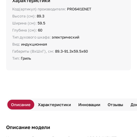
Характеристики
Код(артикул) производителя:
PRO64I1ENET
Высота (см):
89.3
Ширина (см):
59.5
Глубина (см):
60
Тип духового шкафа:
электрический
Вид:
индукционная
Габариты (ВхШхГ), см:
89.3-91.3х59.5х60
Тип:
Гриль
Описание
Характеристики
Инновации
Отзывы
До
Описание модели