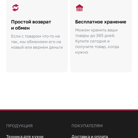
Простой возврат
Бесплатное хранение
и обмен
Можем хранить ваши
товары до 365 дней.
Если с товаром что-то не
Купите сегодня и
так, мы обменяем его на
получите товар, когда
новый или вернем деньги
нужно
ПРОДУКЦИЯ
ПОКУПАТЕЛЯМ
Техника для кухни
Доставка и оплата