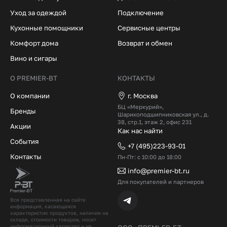
Уход за одеждой
Подключение
Кухонные помощники
Сервисные центры
Комфорт дома
Возврат и обмен
Вино и сигары
О PREMIER-BT
КОНТАКТЫ
О компании
г. Москва
БЦ «Меркурий»,
Бренды
Шарикоподшипниковская ул., д.
38, стр.1, этаж 2, офис 231
Акции
Как нас найти
События
+7 (495)223-93-01
Контакты
Пн-Пт: с 10:00 до 18:00
info@premier-bt.ru
Для покупателей и партнеров
Вся представленная на сайте
информация, касающаяся
характеристик продуктов, наличия на
складе, стоимости товаров, носит
информационный характер и не