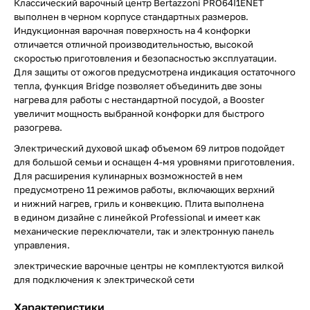
Классический варочный центр Bertazzoni PRO64I1ENET
выполнен в черном корпусе стандартных размеров.
Индукционная варочная поверхность на 4 конфорки
отличается отличной производительностью, высокой
скоростью приготовления и безопасностью эксплуатации.
Для защиты от ожогов предусмотрена индикация остаточного
тепла, функция Bridge позволяет объединить две зоны
нагрева для работы с нестандартной посудой, а Booster
увеличит мощность выбранной конфорки для быстрого
разогрева.
Электрический духовой шкаф объемом 69 литров подойдет
для большой семьи и оснащен 4-мя уровнями приготовления.
Для расширения кулинарных возможностей в нем
предусмотрено 11 режимов работы, включающих верхний
и нижний нагрев, гриль и конвекцию. Плита выполнена
в едином дизайне с линейкой Professional и имеет как
механические переключатели, так и электронную панель
управления.
электрические варочные центры не комплектуются вилкой
для подключения к электрической сети
Характеристики