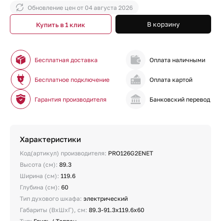
Обновление цен от
04 августа 2026
В корзину
Купить в 1 клик
Бесплатная доставка
Оплата наличными
Бесплатное подключение
Оплата картой
Гарантия производителя
Банковский перевод
Характеристики
Код(артикул) производителя:
PRO126G2ENET
Высота (см):
89.3
Ширина (см):
119.6
Глубина (см):
60
Тип духового шкафа:
электрический
Габариты (ВхШхГ), см:
89.3-91.3х119.6х60