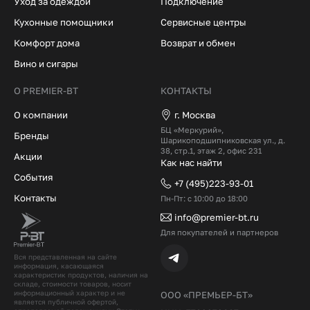
Уход за одеждой
Подключение
Кухонные помощники
Сервисные центры
Комфорт дома
Возврат и обмен
Вино и сигары
О PREMIER-BT
КОНТАКТЫ
О компании
г. Москва
БЦ «Меркурий»,
Бренды
Шарикоподшипниковская ул., д.
38, стр.1, этаж 2, офис 231
Акции
Как нас найти
События
+7 (495)223-93-01
Контакты
Пн-Пт: с 10:00 до 18:00
info@premier-bt.ru
Для покупателей и партнеров
Вся представленная на сайте
информация, касающаяся
характеристик продуктов, наличия на
складе, стоимости товаров, носит
информационный характер и не
ООО «ПРЕМЬЕР-БТ»
является публичной офертой,