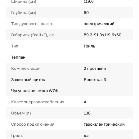
Ширина (см)
119.6
Глубина (см)
60
Тип духового шкафа
электрический
Габариты (ВхШхГ), см
89.3-91.3х119.6х60
Тип
Гриль
Теппан
Комплектация
2 противня
Защитный щиток
Решетка: 3
Чугунная решетка WOK
Класс энергопотребления
A
Объем (л)
138
Способ подключения
газо-электрический
Гриль
да