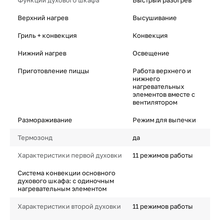
Функции духового шкафа
Быстрый разогрев
Верхний нагрев
Высушивание
Гриль + конвекция
Конвекция
Нижний нагрев
Освещение
Приготовление пиццы
Работа верхнего и
нижнего
нагревательных
элементов вместе с
вентилятором
Размораживание
Режим для выпечки
Термозонд
да
Характеристики первой духовки
11 режимов работы
Система конвекции основного
духового шкафа: с одиночным
нагревательным элементом
Характеристики второй духовки
11 режимов работы