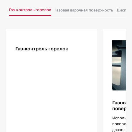
Газ-контроль горелок
Газовая варочная поверхность
Диспле
Газ-контроль горелок
Газовая
поверхн
Использов
поверхнос
давно не 