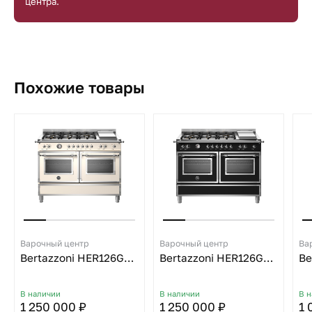
центра.
Похожие товары
Варочный центр
Варочный центр
Ва
Bertazzoni HER126G2EAVT
Bertazzoni HER126G2ENET
В наличии
В наличии
В 
1 250 000 ₽
1 250 000 ₽
1 