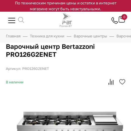
По техническим причинам цены и остатки в интернет
магазине могут быть неактуальными.
0
Главная
Техника для кухни
Варочные центры
Варочн
Варочный центр Bertazzoni
PRO126G2ENET
Артикул: PRO126G2ENET
В наличии