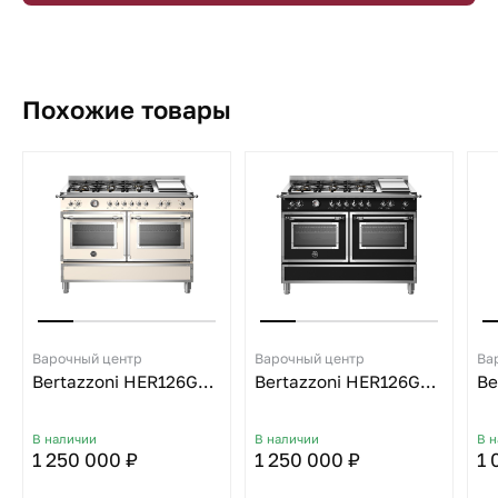
Похожие товары
Варочный центр
Варочный центр
Ва
Bertazzoni HER126G2EAVT
Bertazzoni HER126G2ENET
В наличии
В наличии
В 
1 250 000 ₽
1 250 000 ₽
1 