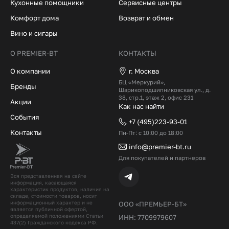
Кухонные помощники
Сервисные центры
Комфорт дома
Возврат и обмен
Вино и сигары
О PREMIER-BT
КОНТАКТЫ
О компании
г. Москва
БЦ «Меркурий»,
Бренды
Шарикоподшипниковская ул., д.
38, стр.1, этаж 2, офис 231
Акции
Как нас найти
События
+7 (495)223-93-01
Контакты
Пн-Пт: с 10:00 до 18:00
info@premier-bt.ru
Для покупателей и партнеров
Вся представленная на сайте
информация, касающаяся
характеристик продуктов, наличия на
складе, стоимости товаров, носит
информационный характер и не
ООО «ПРЕМЬЕР-БТ»
является публичной офертой,
определяемой положениями Статьи
ИНН: 7709979607
437(2) Гражданского кодекcа РФ.