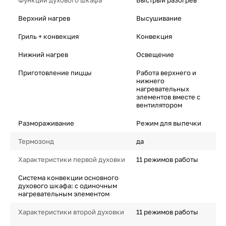
Функции духового шкафа
Быстрый разогрев
Верхний нагрев
Высушивание
Гриль + конвекция
Конвекция
Нижний нагрев
Освещение
Приготовление пиццы
Работа верхнего и
нижнего
нагревательных
элементов вместе с
вентилятором
Размораживание
Режим для выпечки
Термозонд
да
Характеристики первой духовки
11 режимов работы
Система конвекции основного
духового шкафа: с одиночным
нагревательным элементом
Характеристики второй духовки
11 режимов работы