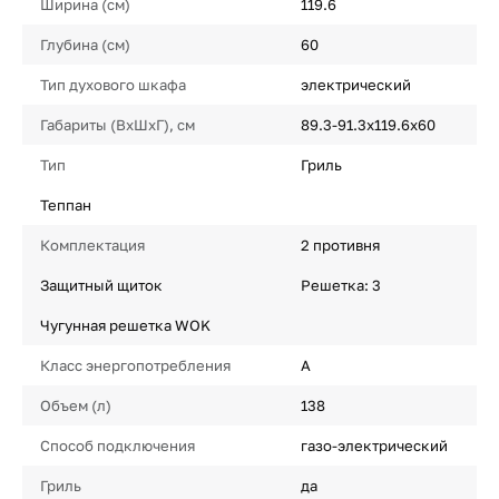
Ширина (см)
119.6
Глубина (см)
60
Тип духового шкафа
электрический
Габариты (ВхШхГ), см
89.3-91.3х119.6х60
Тип
Гриль
Теппан
Комплектация
2 противня
Защитный щиток
Решетка: 3
Чугунная решетка WOK
Класс энергопотребления
A
Объем (л)
138
Способ подключения
газо-электрический
Гриль
да