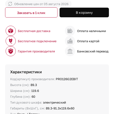
Обновление цен от
05 августа 2026
В корзину
Заказать в 1 клик
Бесплатная доставка
Оплата наличными
Бесплатное подключение
Оплата картой
Гарантия производителя
Банковский перевод
Характеристики
Код(артикул) производителя:
PRO126G2EBIT
Высота (см):
89.3
Ширина (см):
119.6
Глубина (см):
60
Тип духового шкафа:
электрический
Габариты (ВхШхГ), см:
89.3-91.3х119.6х60