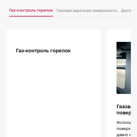
Газ-контроль горелок
Газовая варочная поверхность
Диспле
Газ-контроль горелок
Газовая
поверхн
Использов
поверхнос
давно не 