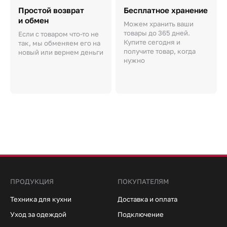
Простой возврат
Бесплатное хранение
и обмен
Можем хранить ваши
товары до 365 дней.
Если с товаром что-то не
Купите сегодня и
так, мы обменяем его на
получите товар, когда
новый или вернем деньги
нужно
ПРОДУКЦИЯ
ПОКУПАТЕЛЯМ
Техника для кухни
Доставка и оплата
Уход за одеждой
Подключение