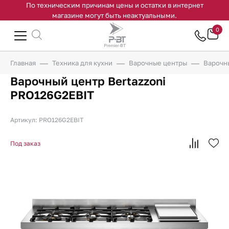
По техническим причинам цены и остатки в интернет
магазине могут быть неактуальными.
0
Главная
Техника для кухни
Варочные центры
Варочн
Варочный центр Bertazzoni
PRO126G2EBIT
Артикул: PRO126G2EBIT
Под заказ