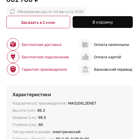
Обновление цен от
04 августа 2026
В корзину
Заказать в 1 клик
Бесплатная доставка
Оплата наличными
Бесплатное подключение
Оплата картой
Гарантия производителя
Банковский перевод
Характеристики
Код(артикул) производителя:
MAS106L2ENET
Высота (см):
89.3
Ширина (см):
99.5
Глубина (см):
60
Тип духового шкафа:
электрический
Габариты (ВхШхГ), см:
89.3-91.3х99.5х60