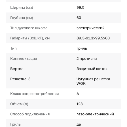
Ширина (см)
99.5
Глубина (см)
60
Тип духового шкафа
электрический
Габариты (ВхШхГ), см
89.3-91.3х99.5х60
Тип
Гриль
Комплектация
2 противня
Вертел
Защитный щиток
Решетка: 3
Чугунная решетка
WOK
Класс энергопотребления
A
Объем (л)
123
Способ подключения
газо-электрический
Гриль
да