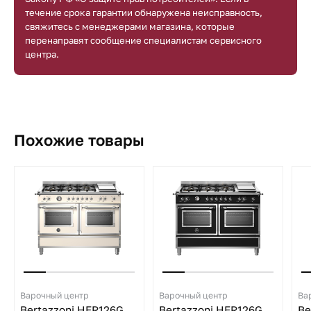
течение срока гарантии обнаружена неисправность,
свяжитесь с менеджерами магазина, которые
перенаправят сообщение специалистам сервисного
центра.
Похожие товары
Варочный центр
Варочный центр
Ва
Bertazzoni HER126G2EAVT
Bertazzoni HER126G2ENET