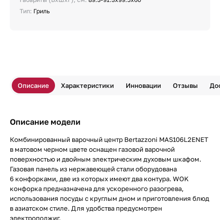
Тип:
Гриль
Описание
Характеристики
Инновации
Отзывы
До
Описание модели
Комбинированный варочный центр Bertazzoni MAS106L2ENET
в матовом черном цвете оснащен газовой варочной
поверхностью и двойным электрическим духовым шкафом.
Газовая панель из нержавеющей стали оборудована
6 конфорками, две из которых имеют два контура. WOK
конфорка предназначена для ускоренного разогрева,
использования посуды с круглым дном и приготовления блюд
в азиатском стиле. Для удобства предусмотрен
электроподжиг.