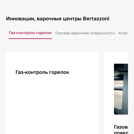
Инновации, варочные центры Bertazzoni
Газ-контроль горелок
Газовая варочная поверхность
Класс э
Газ-контроль горелок
Газовая
поверхн