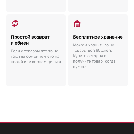
Простой возврат
Бесплатное хранение
и обмен
Можем хранить ваши
товары до 365 дней.
Если с товаром что-то не
Купите сегодня и
так, мы обменяем его на
получите товар, когда
новый или вернем деньги
нужно