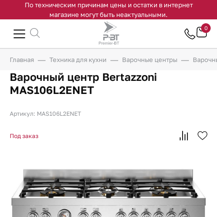
По техническим причинам цены и остатки в интернет
магазине могут быть неактуальными.
0
Главная
Техника для кухни
Варочные центры
Варочн
Варочный центр Bertazzoni
MAS106L2ENET
Артикул: MAS106L2ENET
Под заказ