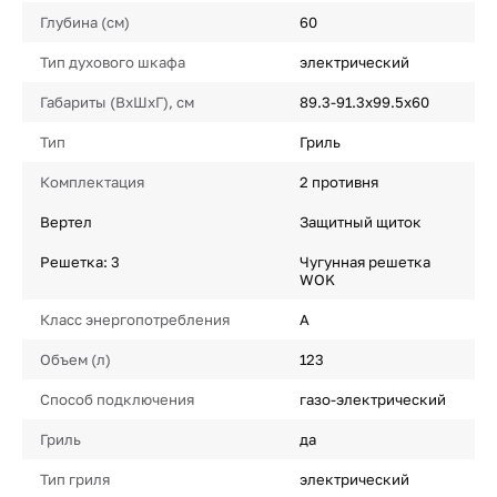
Глубина (см)
60
Тип духового шкафа
электрический
Габариты (ВхШхГ), см
89.3-91.3х99.5х60
Тип
Гриль
Комплектация
2 противня
Вертел
Защитный щиток
Решетка: 3
Чугунная решетка
WOK
Класс энергопотребления
A
Объем (л)
123
Способ подключения
газо-электрический
Гриль
да
Тип гриля
электрический