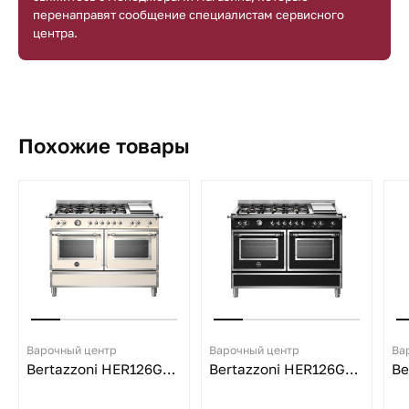
перенаправят сообщение специалистам сервисного
центра.
Похожие товары
Варочный центр
Варочный центр
Ва
Bertazzoni HER126G2EAVT
Bertazzoni HER126G2ENET