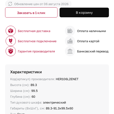
Обновление цен от
06 августа 2026
В корзину
Заказать в 1 клик
Бесплатная доставка
Оплата наличными
Бесплатное подключение
Оплата картой
Гарантия производителя
Банковский перевод
Характеристики
Код(артикул) производителя:
HER106L2ENET
Высота (см):
89.3
Ширина (см):
99.5
Глубина (см):
60
Тип духового шкафа:
электрический
Габариты (ВхШхГ), см:
89.3-91.3х99.5х60