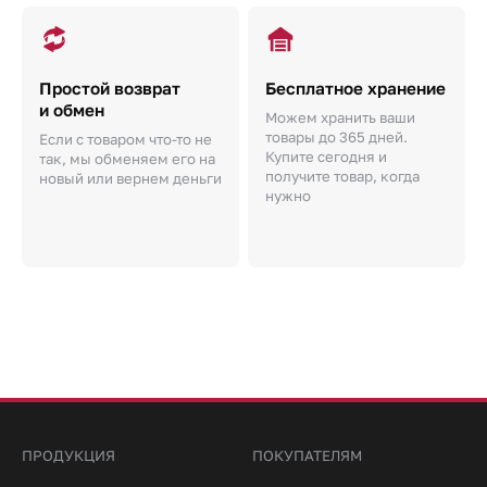
Простой возврат
Бесплатное хранение
и обмен
Можем хранить ваши
товары до 365 дней.
Если с товаром что-то не
Купите сегодня и
так, мы обменяем его на
получите товар, когда
новый или вернем деньги
нужно
ПРОДУКЦИЯ
ПОКУПАТЕЛЯМ