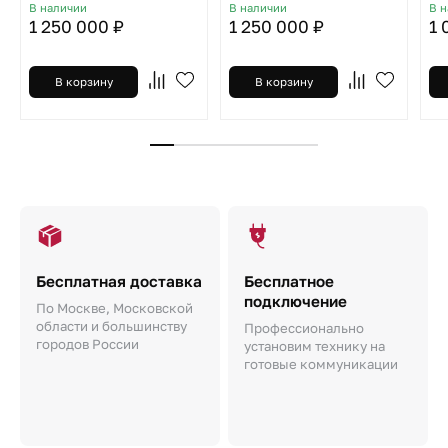
В наличии
В наличии
В 
1 250 000 ₽
1 250 000 ₽
1 
В корзину
В корзину
Бесплатная доставка
Бесплатное
подключение
По Москве, Московской
области и большинству
Профессионально
городов России
установим технику на
готовые коммуникации