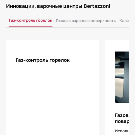
Инновации, варочные центры Bertazzoni
Газ-контроль горелок
Газовая варочная поверхность
Класс э
Газ-контроль горелок
Газовая
поверхн
Использов