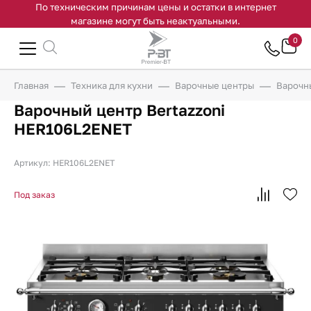
По техническим причинам цены и остатки в интернет
магазине могут быть неактуальными.
0
Главная
Техника для кухни
Варочные центры
Варочн
Варочный центр Bertazzoni
HER106L2ENET
Артикул: HER106L2ENET
Под заказ