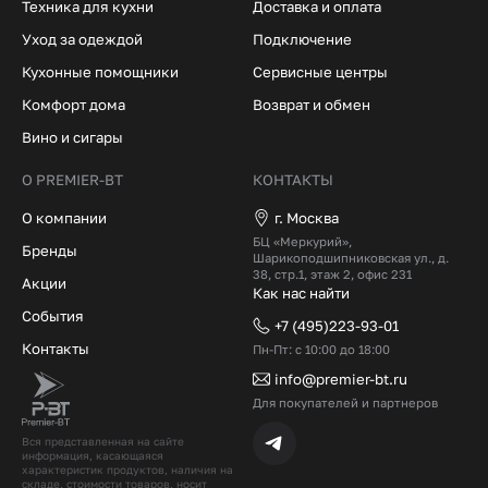
Техника для кухни
Доставка и оплата
Уход за одеждой
Подключение
Кухонные помощники
Сервисные центры
Комфорт дома
Возврат и обмен
Вино и сигары
О PREMIER-BT
КОНТАКТЫ
О компании
г. Москва
БЦ «Меркурий»,
Бренды
Шарикоподшипниковская ул., д.
38, стр.1, этаж 2, офис 231
Акции
Как нас найти
События
+7 (495)223-93-01
Контакты
Пн-Пт: с 10:00 до 18:00
info@premier-bt.ru
Для покупателей и партнеров
Вся представленная на сайте
информация, касающаяся
характеристик продуктов, наличия на
складе, стоимости товаров, носит