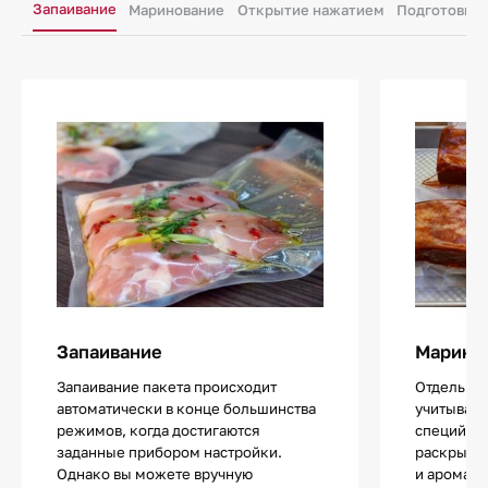
Запаивание
Маринование
Открытие нажатием
Подготовка 
Запаивание
Марино
Запаивание пакета происходит
Отдельны
автоматически в конце большинства
учитывает
режимов, когда достигаются
специй и 
заданные прибором настройки.
раскрываю
Однако вы можете вручную
и аромат. 