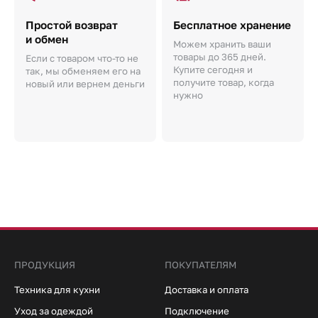
Простой возврат
Бесплатное хранение
и обмен
Можем хранить ваши
товары до 365 дней.
Если с товаром что-то не
Купите сегодня и
так, мы обменяем его на
получите товар, когда
новый или вернем деньги
нужно
ПРОДУКЦИЯ
ПОКУПАТЕЛЯМ
Техника для кухни
Доставка и оплата
Уход за одеждой
Подключение