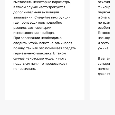
выставлять некоторые параметры,
откачивае
в таком случае часто требуется
фиксирует
дополнительная активация
первонач
запаивания. Следуйте инструкции,
и благода
где производитель подробно
не транс
расписывает сценарии
особеннос
использования прибора.
Готовое б
При запаивании необходимо
насыщенн
следить, чтобы пакет не заминался
и гости бу
по шву, так как это помешает создать
ужина.
герметичную упаковку. В таком
случае некоторые модели могут
В запаянн
подать сигнал, что процесс идет
замарино
неправильно.
намного д
даже герм