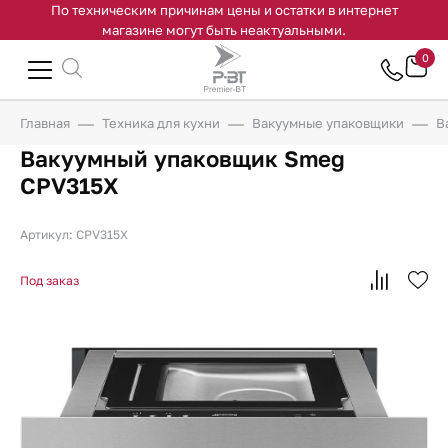
По техническим причинам цены и остатки в интернет
магазине могут быть неактуальными.
0
Главная
Техника для кухни
Вакуумные упаковщики
В
Вакуумный упаковщик Smeg
CPV315X
Артикул: CPV315X
Под заказ