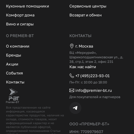
Кухонные помощники
Сервисные центры
Комфорт дома
Возврат и обмен
Вино и сигары
О PREMIER-BT
КОНТАКТЫ
О компании
г. Москва
БЦ «Меркурий»,
Бренды
Шарикоподшипниковская ул., д.
38, стр.1, этаж 2, офис 231
Акции
Как нас найти
События
+7 (495)223-93-01
Контакты
Пн-Пт: с 10:00 до 18:00
info@premier-bt.ru
Для покупателей и партнеров
Вся представленная на сайте
информация, касающаяся
характеристик продуктов, наличия на
складе, стоимости товаров, носит
информационный характер и не
ООО «ПРЕМЬЕР-БТ»
является публичной офертой,
определяемой положениями Статьи
ИНН: 7709979607