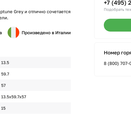
+7 (495) 
Подобрать тех
tune Grey и отлично сочетается
ели.
а
Произведено в Италии
Номер гор
13.5
8 (800) 707-
59.7
57
13.5х59.7х57
15