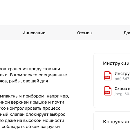
Инновации
Отзывы
До
Инструкци
рок хранения продуктов или
Инстру
овки. В комплекте специальные
pdf, 647
мяса, рыбы, овощей для
Схема 
jpeg, 50
компактным прибором, например,
мной верхней крышке и почти
гко контролировать процесс
ьный клапан блокирует выброс
что даже на высокой мощности
Консульта
, соблюдать объем загрузки