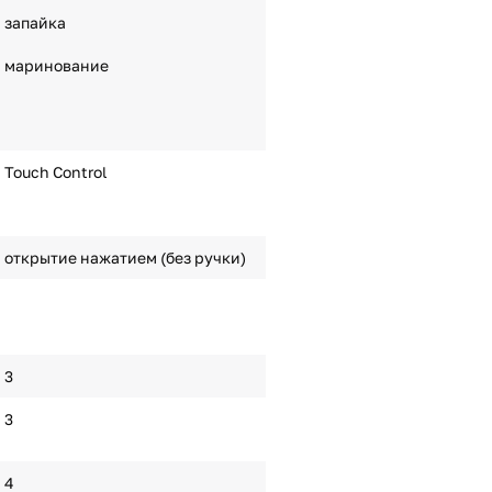
запайка
маринование
Touch Control
открытие нажатием (без ручки)
3
3
4