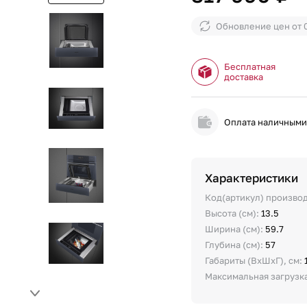
Обновление цен от
Бесплатная
доставка
Оплата наличным
Характеристики
Код(артикул) произво
Высота (см):
13.5
Ширина (см):
59.7
Глубина (см):
57
Габариты (ВхШхГ), см:
Максимальная загрузка