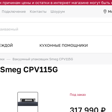
 причинам цены и остатки в интернет магазине могут быть
М
Подключение
Контакты
Шоурум
ДЕЖДОЙ
КУХОННЫЕ ПОМОЩНИКИ
ики
Вакуумный упаковщик Smeg CPV115G
 Smeg CPV115G
Под заказ
317 990 ₽