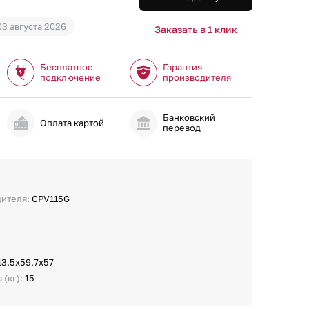
03 августа 2026
Заказать в 1 клик
Бесплатное
Гарантия
подключение
производителя
Банковский
и
Оплата картой
перевод
дителя:
CPV115G
13.5х59.7х57
 (кг):
15