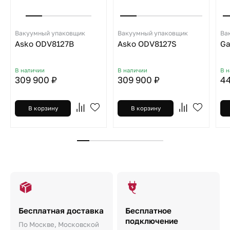
Вакуумный упаковщик
Вакуумный упаковщик
Ва
Asko ODV8127B
Asko ODV8127S
Ga
В наличии
В наличии
В 
309 900 ₽
309 900 ₽
44
В корзину
В корзину
Бесплатная доставка
Бесплатное
подключение
По Москве, Московской