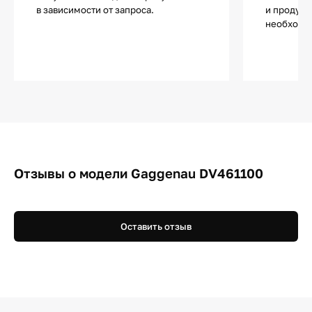
в зависимости от запроса.
и продукт
необходи
Отзывы о модели Gaggenau DV461100
Оставить отзыв