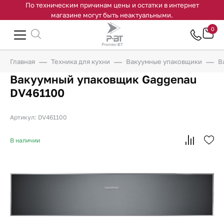
По техническим причинам цены и остатки в интернет
магазине могут быть неактуальными.
0
Главная
Техника для кухни
Вакуумные упаковщики
В
Вакуумный упаковщик Gaggenau
DV461100
Артикул: DV461100
В наличии