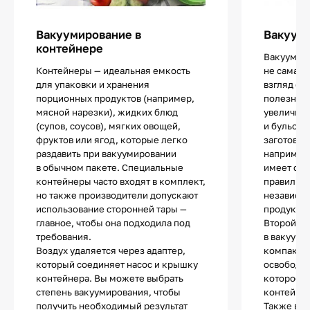
Вакуумирование в
Вакуум
контейнере
Вакуумир
Контейнеры — идеальная емкость
не самая 
для упаковки и хранения
взгляд оп
порционных продуктов (например,
полезная.
мясной нарезки), жидких блюд
увеличить
(супов, соусов), мягких овощей,
и бульоно
фруктов или ягод, которые легко
заготовки
раздавить при вакуумировании
например,
в обычном пакете. Специальные
имеет спе
контейнеры часто входят в комплект,
правильно
но также производители допускают
независим
использование сторонней тары —
продукта.
главное, чтобы она подходила под
Второй п
требования.
в вакуумн
Воздух удаляется через адаптер,
компактно
который соединяет насос и крышку
освободит
контейнера. Вы можете выбрать
которое 
степень вакуумирования, чтобы
контейнер
получить необходимый результат
Также в т