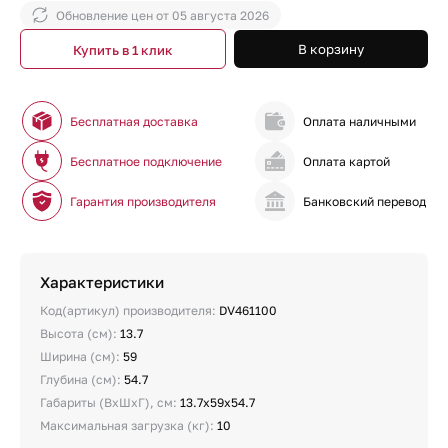
Обновление цен от
05 августа 2026
В корзину
Купить в 1 клик
Бесплатная доставка
Оплата наличными
Бесплатное подключение
Оплата картой
Гарантия производителя
Банковский перевод
Характеристики
Код(артикул) производителя:
DV461100
Высота (см):
13.7
Ширина (см):
59
Глубина (см):
54.7
Габариты (ВхШхГ), см:
13.7х59х54.7
Максимальная загрузка (кг):
10