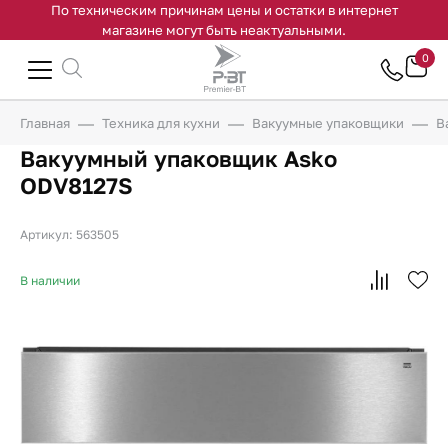
По техническим причинам цены и остатки в интернет
магазине могут быть неактуальными.
0
Главная
Техника для кухни
Вакуумные упаковщики
В
Вакуумный упаковщик Asko
ODV8127S
Артикул: 563505
В наличии