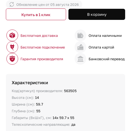
Обновление цен от
05 августа 2026
В корзину
Купить в 1 клик
Бесплатная доставка
Оплата наличными
Бесплатное подключение
Оплата картой
Гарантия производителя
Банковский перевод
Характеристики
Код(артикул) производителя:
563505
Высота (см):
14
Ширина (см):
59.7
Глубина (см):
55
Габариты (ВхШхГ), см:
14х 59.7 х 55
Телескопические направляющие:
да