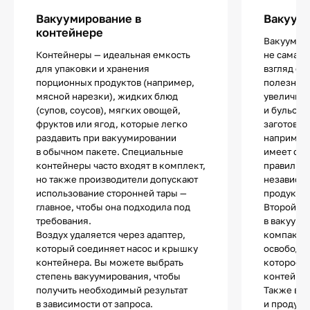
Вакуумирование в
Вакуум
контейнере
Вакуумир
Контейнеры — идеальная емкость
не самая 
для упаковки и хранения
взгляд оп
порционных продуктов (например,
полезная.
мясной нарезки), жидких блюд
увеличить
(супов, соусов), мягких овощей,
и бульоно
фруктов или ягод, которые легко
заготовки
раздавить при вакуумировании
например,
в обычном пакете. Специальные
имеет спе
контейнеры часто входят в комплект,
правильно
но также производители допускают
независим
использование сторонней тары —
продукта.
главное, чтобы она подходила под
Второй п
требования.
в вакуумн
Воздух удаляется через адаптер,
компактно
который соединяет насос и крышку
освободит
контейнера. Вы можете выбрать
которое 
степень вакуумирования, чтобы
контейнер
получить необходимый результат
Также в т
в зависимости от запроса.
и продукт