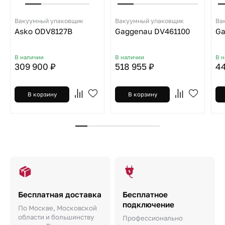
Вакуумный упаковщик
Вакуумный упаковщик
Ва
Asko ODV8127B
Gaggenau DV461100
Ga
В наличии
В наличии
В 
309 900 ₽
518 955 ₽
44
В корзину
В корзину
Бесплатная доставка
Бесплатное
подключение
По Москве, Московской
области и большинству
Профессионально