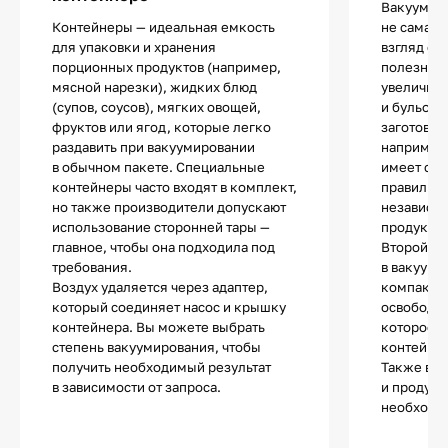
Вакуумир
Контейнеры — идеальная емкость
не самая 
для упаковки и хранения
взгляд оп
порционных продуктов (например,
полезная.
мясной нарезки), жидких блюд
увеличить
(супов, соусов), мягких овощей,
и бульоно
фруктов или ягод, которые легко
заготовки
раздавить при вакуумировании
например,
в обычном пакете. Специальные
имеет спе
контейнеры часто входят в комплект,
правильно
но также производители допускают
независим
использование сторонней тары —
продукта.
главное, чтобы она подходила под
Второй п
требования.
в вакуумн
Воздух удаляется через адаптер,
компактно
который соединяет насос и крышку
освободит
контейнера. Вы можете выбрать
которое 
степень вакуумирования, чтобы
контейнер
получить необходимый результат
Также в т
в зависимости от запроса.
и продукт
необходи