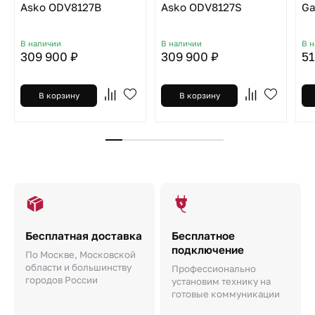
Asko ODV8127B
Asko ODV8127S
Ga
В наличии
В наличии
В 
309 900 ₽
309 900 ₽
51
В корзину
В корзину
Бесплатная доставка
Бесплатное
подключение
По Москве, Московской
области и большинству
Профессионально
городов России
установим технику на
готовые коммуникации