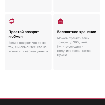
Простой возврат
Бесплатное хранение
и обмен
Можем хранить ваши
товары до 365 дней.
Если с товаром что-то не
Купите сегодня и
так, мы обменяем его на
получите товар, когда
новый или вернем деньги
нужно