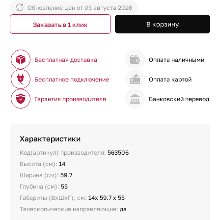
Обновление цен от
05 августа 2026
В корзину
Заказать в 1 клик
Бесплатная доставка
Оплата наличными
Бесплатное подключение
Оплата картой
Гарантия производителя
Банковский перевод
Характеристики
Код(артикул) производителя:
563506
Высота (см):
14
Ширина (см):
59.7
Глубина (см):
55
Габариты (ВхШхГ), см:
14х 59.7 х 55
Телескопические направляющие:
да