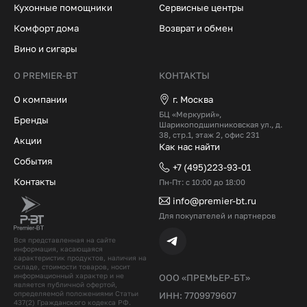
Кухонные помощники
Сервисные центры
Комфорт дома
Возврат и обмен
Вино и сигары
О PREMIER-BT
КОНТАКТЫ
О компании
г. Москва
БЦ «Меркурий»,
Бренды
Шарикоподшипниковская ул., д.
38, стр.1, этаж 2, офис 231
Акции
Как нас найти
События
+7 (495)223-93-01
Контакты
Пн-Пт: с 10:00 до 18:00
info@premier-bt.ru
Для покупателей и партнеров
Вся представленная на сайте
информация, касающаяся
характеристик продуктов, наличия на
складе, стоимости товаров, носит
информационный характер и не
ООО «ПРЕМЬЕР-БТ»
является публичной офертой,
определяемой положениями Статьи
ИНН: 7709979607
437(2) Гражданского кодекcа РФ.