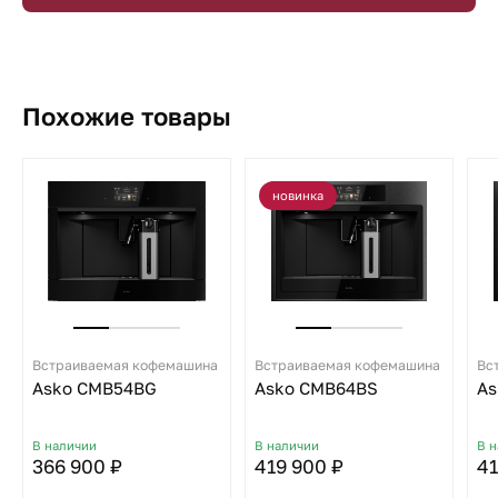
Похожие товары
новинка
Встраиваемая кофемашина
Встраиваемая кофемашина
Вс
Asko CMB54BG
Asko CMB64BS
As
В наличии
В наличии
В 
366 900 ₽
419 900 ₽
41