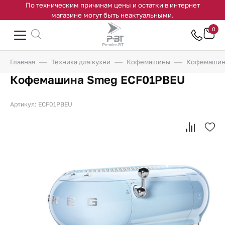
По техническим причинам цены и остатки в интернет
магазине могут быть неактуальными.
0
Главная
Техника для кухни
Кофемашины
Кофемашин
Кофемашина Smeg ECF01PBEU
Артикул: ECF01PBEU