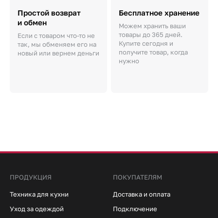
Простой возврат
Бесплатное хранение
и обмен
Можем хранить ваши
товары до 365 дней.
Если с товаром что-то не
Купите сегодня и
так, мы обменяем его на
получите товар, когда
новый или вернем деньги
нужно
ПРОДУКЦИЯ
ПОКУПАТЕЛЯМ
Техника для кухни
Доставка и оплата
Уход за одеждой
Подключение