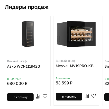
Лидеры продаж
Винный шкаф
Винный шкаф
Ви
Meyvel MV19PRO-KBB1
Asko WCN111942G
Sm
В наличии
В наличии
В 
53 599 ₽
680 000 ₽
32
В корзину
В корзину