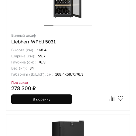
Винный шкаф
Liebherr WPbli 5031
Высота (см):
168.4
Ширина (см):
59.7
Глубина (см):
76.3
Вес (кг):
84
Габариты (ВхШхГ), см:
168.4х59.7х76.3
Под заказ
278 300 ₽
В корзину