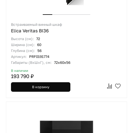
Встраиваемый винный шкаф
Elica Veritas BI36
Высота (см):
72
Ширина (см):
60
Глубина (см):
56
Артикул:
PRF0191774
Габариты (ВхШхГ), см:
72x60x56
В наличии
193 790 ₽
В корзину