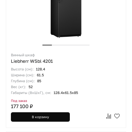
Винный шкаф
Liebherr WSbl 4201
Высота (см):
128.4
Ширина (см):
61.5
Глубина (см):
85
Вес (кг):
52
Габариты (ВхШхГ), см:
128.4х61.5х85
Под заказ
177 100 ₽
В корзину