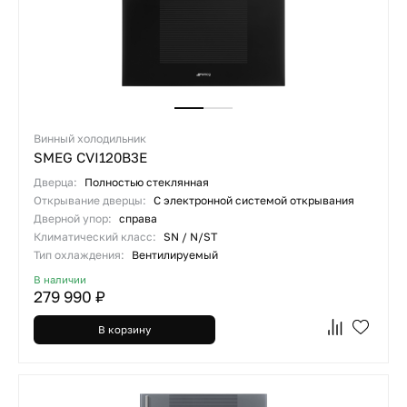
Винный холодильник
SMEG CVI120B3E
Дверца:
Полностью стеклянная
Открывание дверцы:
С электронной системой открывания
Дверной упор:
справа
Климатический класс:
SN / N/ST
Тип охлаждения:
Вентилируемый
В наличии
279 990 ₽
В корзину