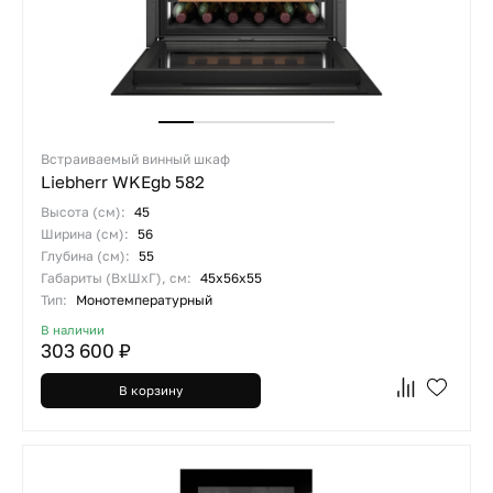
Встраиваемый винный шкаф
Liebherr WKEgb 582
Высота (см):
45
Ширина (см):
56
Глубина (см):
55
Габариты (ВхШхГ), см:
45x56x55
Тип:
Монотемпературный
В наличии
303 600 ₽
В корзину