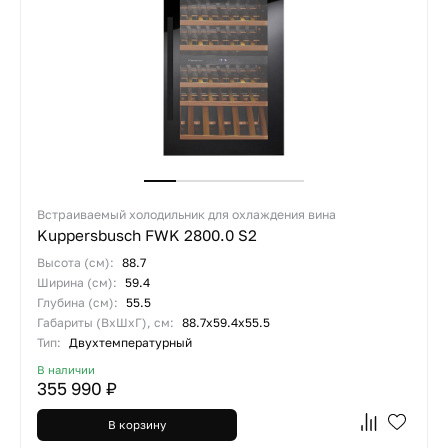
Встраиваемый холодильник для охлаждения вина
Kuppersbusch FWK 2800.0 S2
Высота (см):
88.7
Ширина (см):
59.4
Глубина (см):
55.5
Габариты (ВхШхГ), см:
88.7x59.4x55.5
Тип:
Двухтемпературный
В наличии
355 990 ₽
В корзину