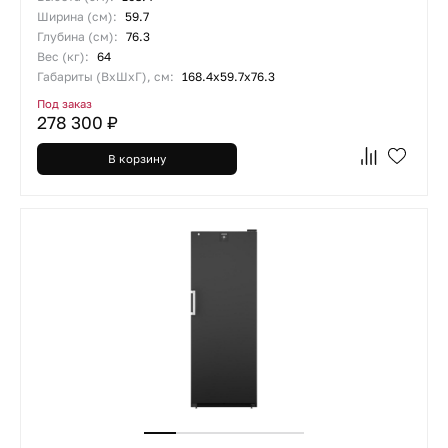
Ширина (см):
59.7
Глубина (см):
76.3
Вес (кг):
64
Габариты (ВхШхГ), см:
168.4х59.7х76.3
Под заказ
278 300 ₽
В корзину