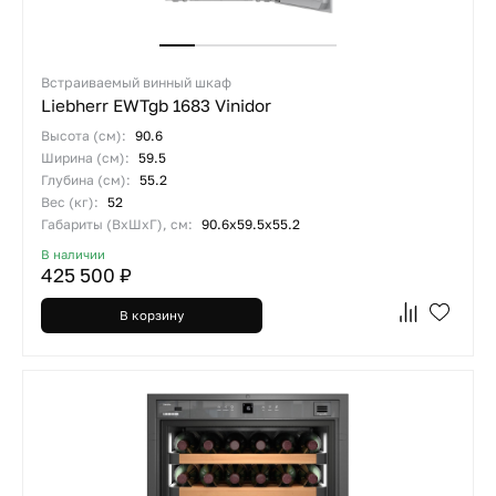
Встраиваемый винный шкаф
Liebherr EWTgb 1683 Vinidor
Высота (см):
90.6
Ширина (см):
59.5
Глубина (см):
55.2
Вес (кг):
52
Габариты (ВхШхГ), см:
90.6x59.5x55.2
В наличии
425 500 ₽
В корзину