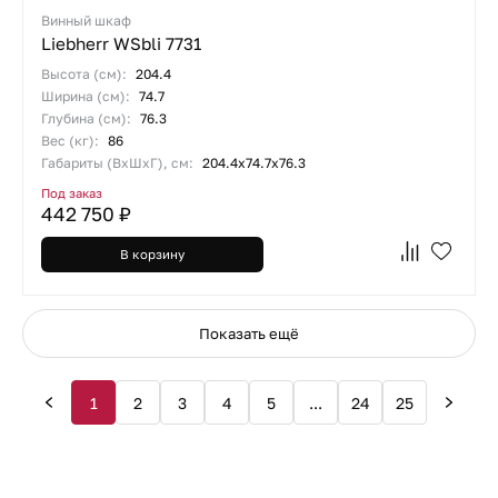
Винный шкаф
Liebherr WSbli 7731
Высота (см):
204.4
Ширина (см):
74.7
Глубина (см):
76.3
Вес (кг):
86
Габариты (ВхШхГ), см:
204.4х74.7х76.3
Под заказ
442 750 ₽
В корзину
Показать ещё
1
2
3
4
5
...
24
25