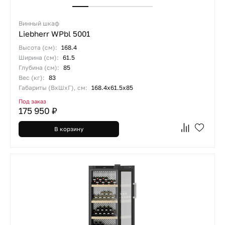
Винный шкаф
Liebherr WPbl 5001
Высота (см):
168.4
Ширина (см):
61.5
Глубина (см):
85
Вес (кг):
83
Габариты (ВхШхГ), см:
168.4х61.5х85
Под заказ
175 950 ₽
В корзину