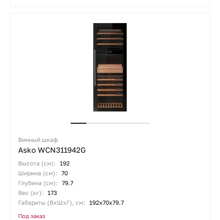
Винный шкаф
Asko WCN311942G
Высота (см):
192
Ширина (см):
70
Глубина (см):
79.7
Вес (кг):
173
Габариты (ВхШхГ), см:
192х70х79.7
Под заказ