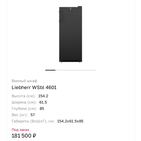
Винный шкаф
Liebherr WSbl 4601
Высота (см):
154.2
Ширина (см):
61.5
Глубина (см):
85
Вес (кг):
57
Габариты (ВхШхГ), см:
154.2х61.5х85
Под заказ
181 500 ₽