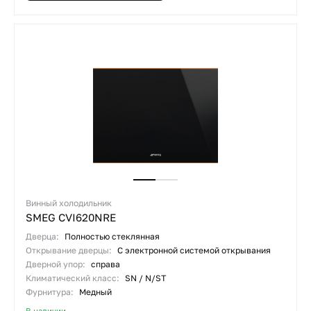
Винный холодильник
SMEG CVI620NRE
Дверца:
Полностью стеклянная
Открывание дверцы:
С электронной системой открывания
Дверной упор:
справа
Климатический класс:
SN / N/ST
Фурнитура:
Медный
В наличии