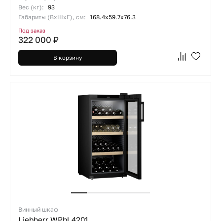
Вес (кг):
93
Габариты (ВхШхГ), см:
168.4х59.7х76.3
Под заказ
322 000 ₽
В корзину
Винный шкаф
Liebherr WPbl 4201