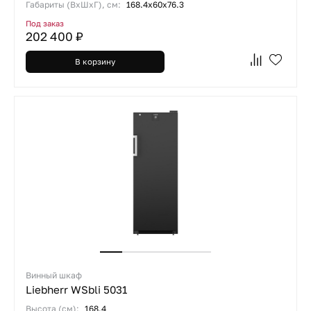
Габариты (ВхШхГ), см:
168.4х60х76.3
Под заказ
202 400 ₽
В корзину
Винный шкаф
Liebherr WSbli 5031
Высота (см):
168.4