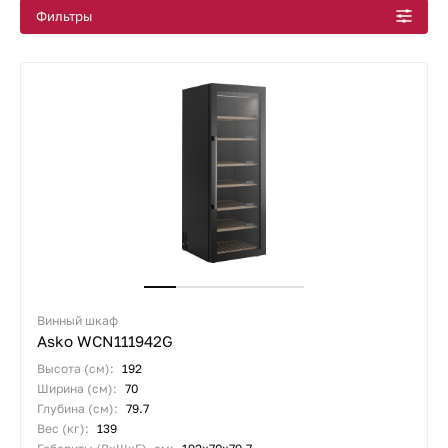
Фильтры
Винный шкаф
Asko WCN111942G
Высота (см):
192
Ширина (см):
70
Глубина (см):
79.7
Вес (кг):
139