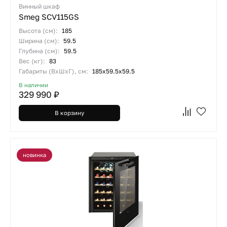
Винный шкаф
Smeg SCV115GS
Высота (см):
185
Ширина (см):
59.5
Глубина (см):
59.5
Вес (кг):
83
Габариты (ВхШхГ), см:
185х59.5х59.5
В наличии
329 990 ₽
В корзину
новинка