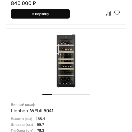
840 000 ₽
В корзину
Винный шкаф
Liebherr WFbli 5041
Высота (см):
168.4
Ширина (см):
59.7
Глубина (см):
76.3