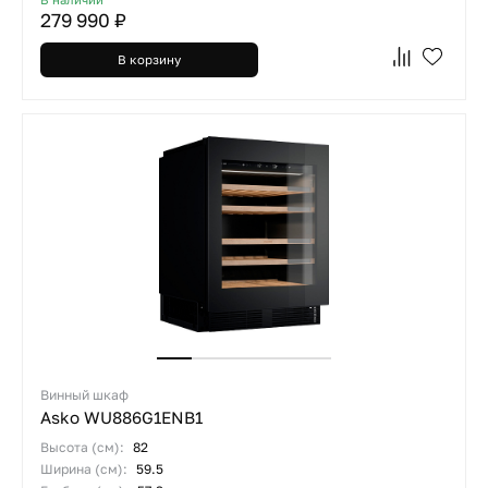
279 990 ₽
В корзину
Винный шкаф
Asko WU886G1ENB1
Высота (см):
82
Ширина (см):
59.5