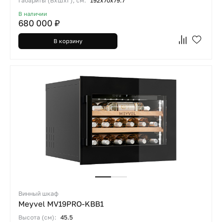
Габариты (ВхШхГ), см:
192х70х79.7
В наличии
680 000 ₽
В корзину
Винный шкаф
Meyvel MV19PRO-KBB1
Высота (см):
45.5