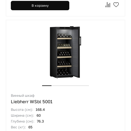
В корзину
Винный шкаф
Liebherr WSbl 5001
Высота (см):
168.4
Ширина (см):
60
Глубина (см):
76.3
Вес (кг):
65