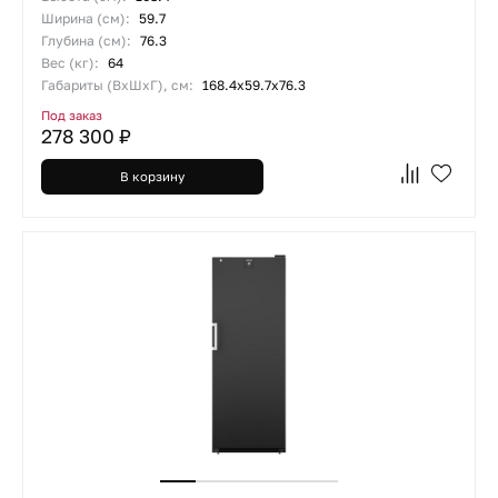
Ширина (см):
59.7
Глубина (см):
76.3
Вес (кг):
64
Габариты (ВхШхГ), см:
168.4х59.7х76.3
Под заказ
278 300 ₽
В корзину