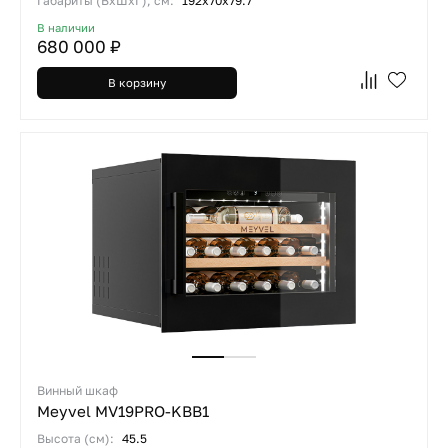
Габариты (ВхШхГ), см:
192х70х79.7
В наличии
680 000 ₽
В корзину
Винный шкаф
Meyvel MV19PRO-KBB1
Высота (см):
45.5