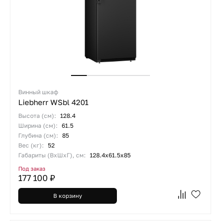
Винный шкаф
Liebherr WSbl 4201
Высота (см):
128.4
Ширина (см):
61.5
Глубина (см):
85
Вес (кг):
52
Габариты (ВхШхГ), см:
128.4х61.5х85
Под заказ
177 100 ₽
В корзину