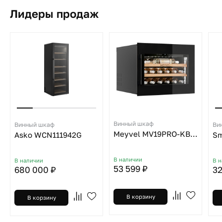
Лидеры продаж
Винный шкаф
Винный шкаф
Ви
Meyvel MV19PRO-KBB1
Asko WCN111942G
Sm
В наличии
В наличии
В 
53 599 ₽
680 000 ₽
32
В корзину
В корзину