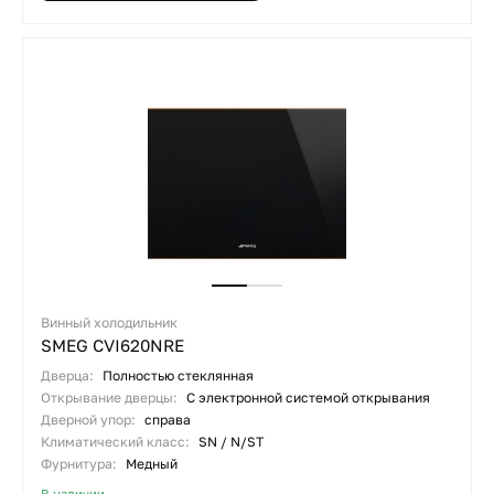
Винный холодильник
SMEG CVI620NRE
Дверца:
Полностью стеклянная
Открывание дверцы:
С электронной системой открывания
Дверной упор:
справа
Климатический класс:
SN / N/ST
Фурнитура:
Медный
В наличии