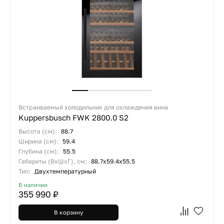
Встраиваемый холодильник для охлаждения вина
Kuppersbusch FWK 2800.0 S2
Высота (см):
88.7
Ширина (см):
59.4
Глубина (см):
55.5
Габариты (ВхШхГ), см:
88.7x59.4x55.5
Тип:
Двухтемпературный
В наличии
355 990 ₽
В корзину