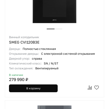
Винный холодильник
SMEG CVI120B3E
Дверца:
Полностью стеклянная
Открывание дверцы:
С электронной системой открывания
Дверной упор:
справа
Климатический класс:
SN / N/ST
Тип охлаждения:
Вентилируемый
В наличии
279 990 ₽
В корзину