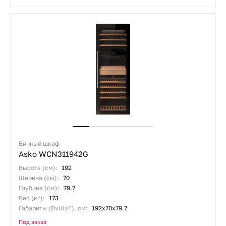
Винный шкаф
Asko WCN311942G
Высота (см):
192
Ширина (см):
70
Глубина (см):
79.7
Вес (кг):
173
Габариты (ВхШхГ), см:
192х70х79.7
Под заказ