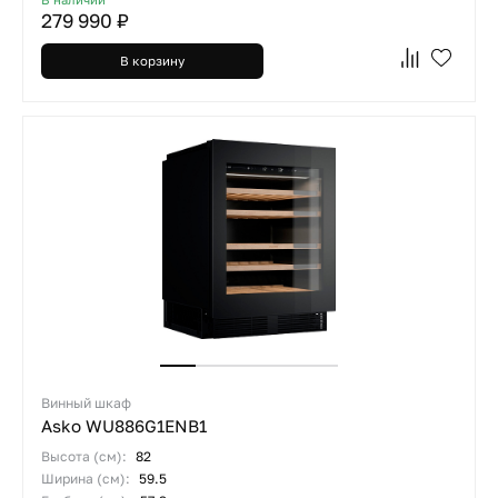
279 990 ₽
В корзину
Винный шкаф
Asko WU886G1ENB1
Высота (см):
82
Ширина (см):
59.5