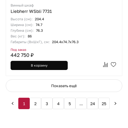
Винный шкаф
Liebherr WSbli 7731
Высота (см):
204.4
Ширина (см):
74.7
Глубина (см):
76.3
Вес (кг):
86
Габариты (ВхШхГ), см:
204.4х74.7х76.3
Под заказ
442 750 ₽
В корзину
Показать ещё
1
2
3
4
5
...
24
25