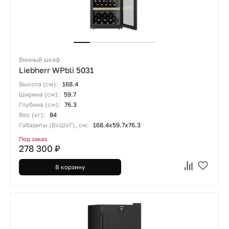
Винный шкаф
Liebherr WPbli 5031
Высота (см):
168.4
Ширина (см):
59.7
Глубина (см):
76.3
Вес (кг):
84
Габариты (ВхШхГ), см:
168.4х59.7х76.3
Под заказ
278 300 ₽
В корзину