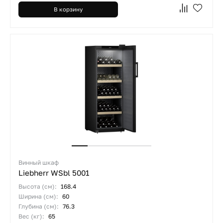
В корзину
Винный шкаф
Liebherr WSbl 5001
Высота (см):
168.4
Ширина (см):
60
Глубина (см):
76.3
Вес (кг):
65