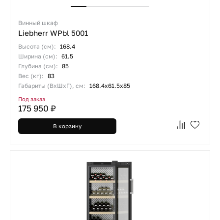
Винный шкаф
Liebherr WPbl 5001
Высота (см):
168.4
Ширина (см):
61.5
Глубина (см):
85
Вес (кг):
83
Габариты (ВхШхГ), см:
168.4х61.5х85
Под заказ
175 950 ₽
В корзину