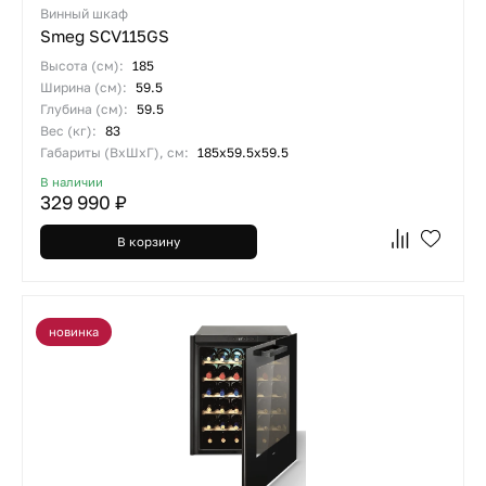
Винный шкаф
Smeg SCV115GS
Высота (см):
185
Ширина (см):
59.5
Глубина (см):
59.5
Вес (кг):
83
Габариты (ВхШхГ), см:
185х59.5х59.5
В наличии
329 990 ₽
В корзину
новинка