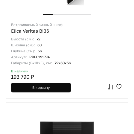
Встраиваемый винный шкаф
Elica Veritas BI36
Высота (см):
72
Ширина (см):
60
Глубина (см):
56
Артикул:
PRF0191774
Габариты (ВхШхГ), см:
72x60x56
В наличии
193 790 ₽
В корзину