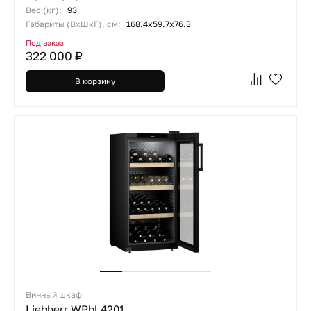
Вес (кг):
93
Габариты (ВхШхГ), см:
168.4х59.7х76.3
Под заказ
322 000 ₽
В корзину
Винный шкаф
Liebherr WPbl 4201