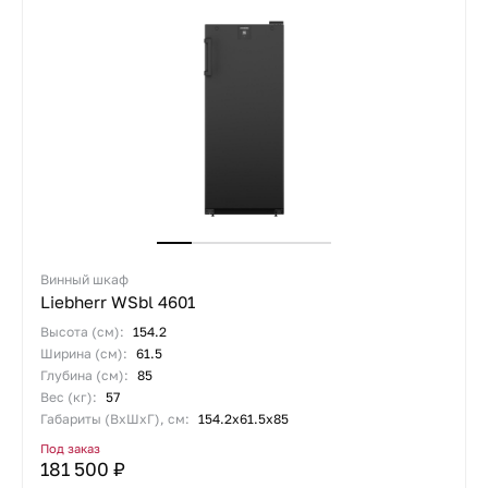
Винный шкаф
Liebherr WSbl 4601
Высота (см):
154.2
Ширина (см):
61.5
Глубина (см):
85
Вес (кг):
57
Габариты (ВхШхГ), см:
154.2х61.5х85
Под заказ
181 500 ₽