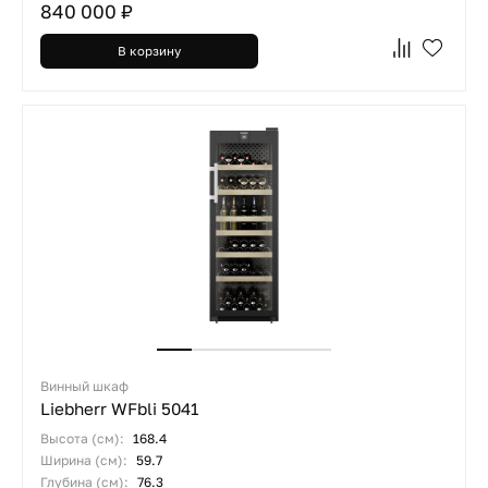
840 000 ₽
В корзину
Винный шкаф
Liebherr WFbli 5041
Высота (см):
168.4
Ширина (см):
59.7
Глубина (см):
76.3