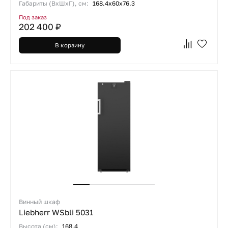
Габариты (ВхШхГ), см:
168.4х60х76.3
Под заказ
202 400 ₽
В корзину
Винный шкаф
Liebherr WSbli 5031
Высота (см):
168.4