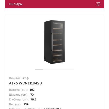
Фильтры
Винный шкаф
Asko WCN111942G
Высота (см):
192
Ширина (см):
70
Глубина (см):
79.7
Вес (кг):
139