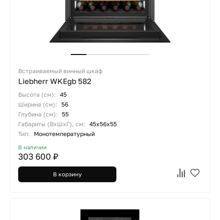
Встраиваемый винный шкаф
Liebherr WKEgb 582
Высота (см):
45
Ширина (см):
56
Глубина (см):
55
Габариты (ВхШхГ), см:
45x56x55
Тип:
Монотемпературный
В наличии
303 600 ₽
В корзину