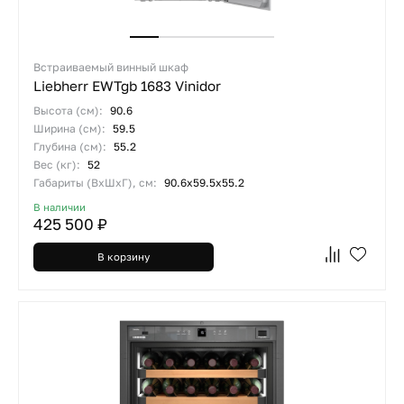
Встраиваемый винный шкаф
Liebherr EWTgb 1683 Vinidor
Высота (см):
90.6
Ширина (см):
59.5
Глубина (см):
55.2
Вес (кг):
52
Габариты (ВхШхГ), см:
90.6x59.5x55.2
В наличии
425 500 ₽
В корзину