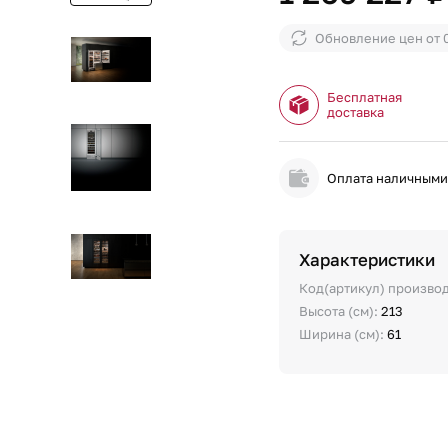
Обновление цен от
Бесплатная
доставка
Оплата наличным
Характеристики
Код(артикул) произво
Высота (см):
213
Ширина (см):
61