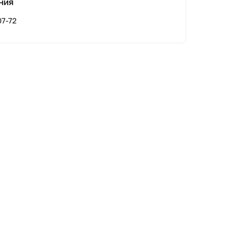
ния
07-72