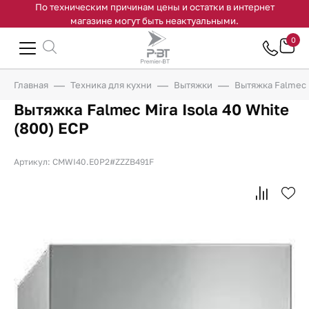
По техническим причинам цены и остатки в интернет
магазине могут быть неактуальными.
0
Главная
Техника для кухни
Вытяжки
Вытяжка Falmec M
Вытяжка Falmec Mira Isola 40 White
(800) ECP
Артикул: CMWI40.E0P2#ZZZB491F