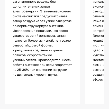
загрязненного воздуха без
использу
дополнительных затрат
экономич
электроэнергии. Эта инновационная
светодио
система очистки предусматривает
отличают
забор воздуха через узкие отверстие
Реже все
по периметру корпуса вытяжки.
лампы нак
Исследования показали, что возле
но требую
узких отверстий зона всасывания
Галогенны
является более активной, чем возле
модифика
отверстий другой формы,
и отличаю
в результате создания вихревых
действия.
потоков; скорость также
чувствите
увеличивается. Производительность
Достаточ
работы вытяжек при этом возрастает
люминесц
на 25-30% при снижении нагрузки
светом и 
на двигатель и уровня шума.
создания 
эффектов