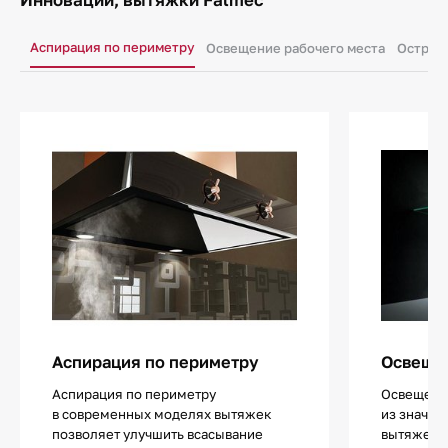
Аспирация по периметру
Освещение рабочего места
Остров
Аспирация по периметру
Освещен
Аспирация по периметру
Освещение
в современных моделях вытяжек
из значи
позволяет улучшить всасывание
вытяжек.