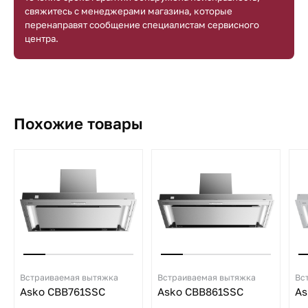
свяжитесь с менеджерами магазина, которые
перенаправят сообщение специалистам сервисного
центра.
Похожие товары
Встраиваемая вытяжка
Встраиваемая вытяжка
Вс
Asko CBB761SSC
Asko CBB861SSC
As