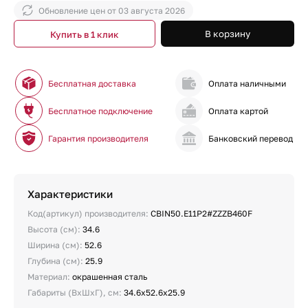
Обновление цен от
03 августа 2026
В корзину
Купить в 1 клик
Бесплатная доставка
Оплата наличными
Бесплатное подключение
Оплата картой
Гарантия производителя
Банковский перевод
Характеристики
Код(артикул) производителя:
CBIN50.E11P2#ZZZB460F
Высота (см):
34.6
Ширина (см):
52.6
Глубина (см):
25.9
Материал:
окрашенная сталь
Габариты (ВхШхГ), см:
34.6х52.6х25.9