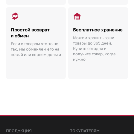
Простой возврат
Бесплатное хранение
и обмен
Можем хранить ваши
товары до 365 дней.
Если с товаром что-то не
Купите сегодня и
так, мы обменяем его на
получите товар, когда
новый или вернем деньги
нужно
ПРОДУКЦИЯ
ПОКУПАТЕЛЯМ