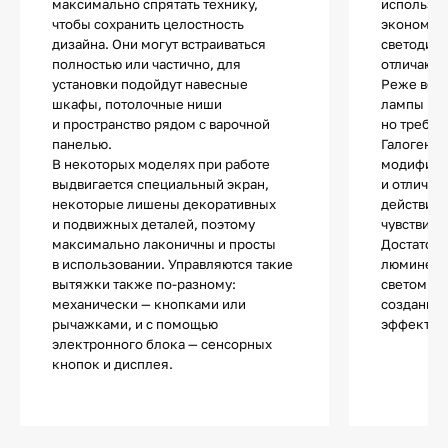
максимально спрятать технику,
использу
чтобы сохранить целостность
экономич
дизайна. Они могут встраиваться
светодио
полностью или частично, для
отличают
установки подойдут навесные
Реже все
шкафы, потолочные ниши
лампы нак
и пространство рядом с варочной
но требую
панелью.
Галогенны
В некоторых моделях при работе
модифика
выдвигается специальный экран,
и отличаю
некоторые лишены декоративных
действия.
и подвижных деталей, поэтому
чувствите
максимально лаконичны и просты
Достаточ
в использовании. Управляются такие
люминесц
вытяжки также по-разному:
светом и 
механически — кнопками или
создания 
рычажками, и с помощью
эффектов
электронного блока — сенсорных
кнопок и дисплея.