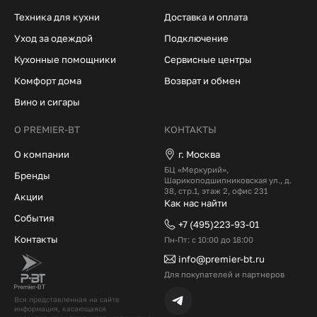
Техника для кухни
Доставка и оплата
Уход за одеждой
Подключение
Кухонные помощники
Сервисные центры
Комфорт дома
Возврат и обмен
Вино и сигары
О PREMIER-BT
КОНТАКТЫ
О компании
г. Москва
БЦ «Меркурий»,
Бренды
Шарикоподшипниковская ул., д.
38, стр.1, этаж 2, офис 231
Акции
Как нас найти
События
+7 (495)223-93-01
Контакты
Пн-Пт: с 10:00 до 18:00
info@premier-bt.ru
Для покупателей и партнеров
Вся представленная на сайте
информация, касающаяся