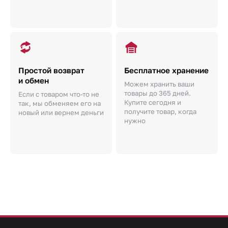
Простой возврат
Бесплатное хранение
и обмен
Можем хранить ваши
товары до 365 дней.
Если с товаром что-то не
Купите сегодня и
так, мы обменяем его на
получите товар, когда
новый или вернем деньги
нужно