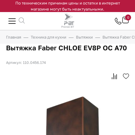
По техническим причинам цены и остатки в интернет
магазине могут быть неактуальными.
0
Главная
Техника для кухни
Вытяжки
Вытяжка Faber 
Вытяжка Faber CHLOE EV8P OC A70
Артикул: 110.0456.174