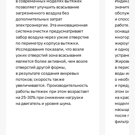
в современных моделях вытяжек
Индикатор
позволяет улучшить всасывание
значитель
загрязненного воздуха без
обслужив
дополнительных затрат
и способс
электроэнергии. Эта инновационная
работе. 
система очистки предусматривает
оснащаютс
забор воздуха через узкие отверстие
многораз
по периметру корпуса вытяжки.
жироулав
Исследования показали, что возле
и однора
узких отверстий зона всасывания
устранени
является более активной, чем возле
Жировые 
отверстий другой формы,
в периоди
в результате создания вихревых
воды или 
потоков; скорость также
о необход
увеличивается. Производительность
и предупр
работы вытяжек при этом возрастает
этом он м
на 25-30% при снижении нагрузки
на красны
на двигатель и уровня шума.
моделях 
насыщения
после пол
фильтр не