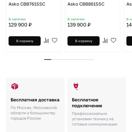
Asko CBB761SSC
Asko CBB861SSC
As
В наличии
В наличии
В 
129 900 ₽
139 900 ₽
14
В корзину
В корзину
Бесплатная доставка
Бесплатное
подключение
По Москве, Московской
области и большинству
Профессионально
городов России
установим технику на
готовые коммуникации