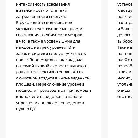
интенсивность всасывания
установит
в зависимости от степени
к воздухо
загрязненности воздуха.
практичес
В руководстве пользователя
палитра 
указывается значение мощности
и большое
всасывания в кубических метрах
делают эт
в час, а также уровень шума для
выбором д
каждого из трех уровней. Эти
Такие вы
характеристики следует учитывать
не только
при выборе модели, так как даже
необходи
на самой низкой скорости вытяжка
переобору
должны эффективно справляться
в режиме 
с очисткой воздуха в кухне заданной
нужно до
площади. Переключение уровней
угольные 
мощности производится при помощи
очищать в
кнопок или слайдеров на панели
его в комн
управления, а также посредством
пульта ДУ.