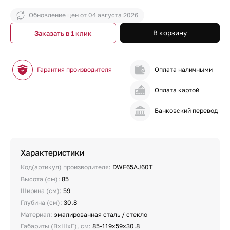
Обновление цен от
04 августа 2026
В корзину
Заказать в 1 клик
Гарантия производителя
Оплата наличными
Оплата картой
Банковский перевод
Характеристики
Код(артикул) производителя:
DWF65AJ60T
Высота (см):
85
Ширина (см):
59
Глубина (см):
30.8
Материал:
эмалированная сталь / стекло
Габариты (ВхШхГ), см:
85-119х59х30.8