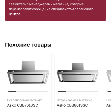
свяжитесь с менеджерами магазина, которые
перенаправят сообщение специалистам сервисного
центра.
Похожие товары
Встраиваемая вытяжка
Встраиваемая вытяжка
Вс
Asko CBB761SSC
Asko CBB861SSC
As