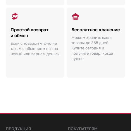
Простой возврат
Бесплатное хранение
и обмен
Можем хранить ваши
товары до 365 дней.
Если с товаром что-то не
Купите сегодня и
так, мы обменяем его на
получите товар, когда
новый или вернем деньги
нужно
ПРОДУКЦИЯ
ПОКУПАТЕЛЯМ