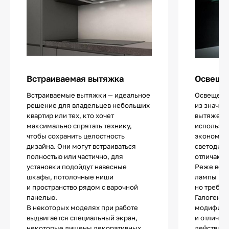
Встраиваемая вытяжка
Освещен
Встраиваемые вытяжки — идеальное
Освещение
решение для владельцев небольших
из значи
квартир или тех, кто хочет
вытяжек.
максимально спрятать технику,
использу
чтобы сохранить целостность
экономич
дизайна. Они могут встраиваться
светодио
полностью или частично, для
отличают
установки подойдут навесные
Реже все
шкафы, потолочные ниши
лампы нак
и пространство рядом с варочной
но требую
панелью.
Галогенны
В некоторых моделях при работе
модифика
выдвигается специальный экран,
и отличаю
некоторые лишены декоративных
действия.