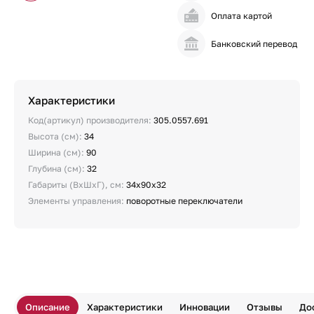
Оплата картой
Банковский перевод
Характеристики
Код(артикул) производителя:
305.0557.691
Высота (см):
34
Ширина (см):
90
Глубина (см):
32
Габариты (ВхШхГ), см:
34х90х32
Элементы управления:
поворотные переключатели
Описание
Характеристики
Инновации
Отзывы
До