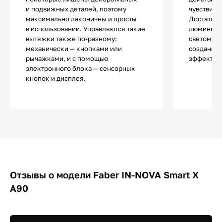
и подвижных деталей, поэтому
чувствите
максимально лаконичны и просты
Достаточ
в использовании. Управляются такие
люминесц
вытяжки также по-разному:
светом и 
механически — кнопками или
создания 
рычажками, и с помощью
эффектов
электронного блока — сенсорных
кнопок и дисплея.
Отзывы о модели Faber IN-NOVA Smart X
A90