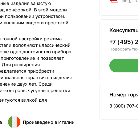
jpeg, 23
бные изделия зачастую
над конфоркой. В этой модели
ри пользовании устройством.
м внешним видом и простотой
Консульта
я точной настройки режима
+7 (495) 
тали дополняют классический
Подобрать тех
еще одно достоинство прибора.
 приготовление и позволяет
. Для расширения
едлагается приобрести
ициальная гарантия на изделие
ечение двух лет. Среди
з-контроль, чугунные решетки.
Номер гор
ектуются вилкой для
8 (800) 707-
а
Произведено в Италии