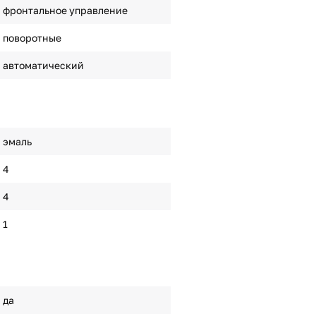
фронтальное управление
поворотные
автоматический
эмаль
4
4
1
да