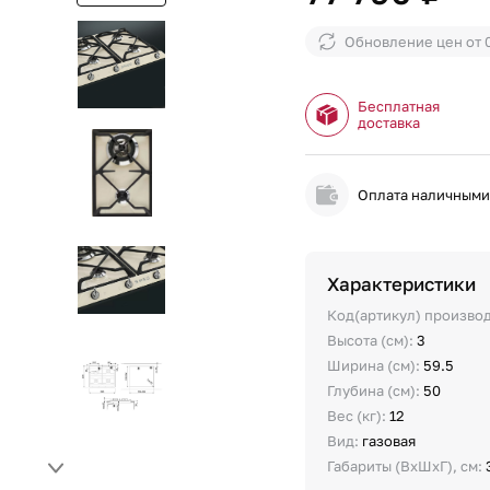
Обновление цен от
Бесплатная
доставка
Оплата наличным
Характеристики
Код(артикул) произво
Высота (см):
3
Ширина (см):
59.5
Глубина (см):
50
Вес (кг):
12
Вид:
газовая
Габариты (ВхШхГ), см: