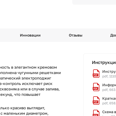
Инновации
Отзывы
До
Инструкци
ность в элегантном кремовом
Инстру
ополнена чугунными решетками
pdf, 111
оматический электроподжиг
аз-контроль исключает риск
Информ
сквозняка или в случае залива,
pdf, 663
секунд, что повышает
Кратка
pdf, 658
лько красиво выглядит,
Схема 
 с маленьким диаметром,