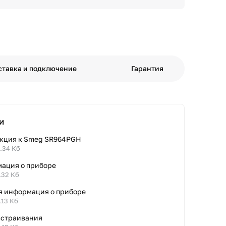
ставка и подключение
Гарантия
и
кция к Smeg SR964PGH
0.34 Кб
ация о приборе
.32 Кб
я информация о приборе
.13 Кб
встраивания