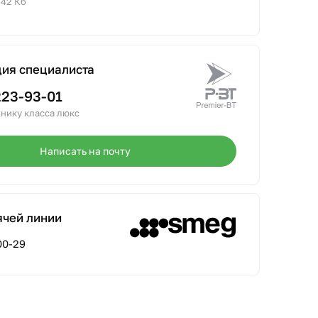
.42 Кб
ция специалиста
223-93-01
нику класса люкс
Написать на почту
ячей линии
00-29