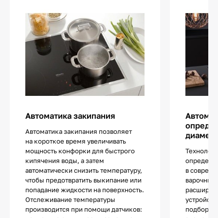
Автоматика закипания
Автома
определ
Автоматика закипания позволяет
диаметр
на короткое время увеличивать
мощность конфорки для быстрого
Технологи
кипячения воды, а затем
определе
автоматически снизить температуру,
в соврем
чтобы предотвратить выкипание или
варочных 
попадание жидкости на поверхность.
расширяе
Отслеживание температуры
устройств
производится при помощи датчиков:
подбор по