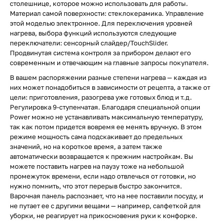
столешнице, которое можно использовать для работы.
Материал самой поверхности: стеклокерамика. Управление
этой моделью электронное. Для переключения уровней
нагрева, выбора функций используются следующие
переключатели: сенсорный слайдер/TouchSlider.
Продвинутая система контроля за прибором делают его
современным и отвечающим на главные запросы покупателя.
В вашем распоряжении разные степени нагрева — каждая из
них может понадобиться в зависимости от рецепта, а также от
цели: приготовления, разогрева уже готовых блюд и т.д.
Регулировка 9-ступенчатая. Благодаря специальной опции
Power можно не устанавливать максимальную температуру,
так как потом придется вовремя ее менять вручную. В этом
режиме мощность сама подскакивает до предельных
значений, но на короткое время, а затем также
автоматически возвращается к прежним настройкам. Вы
можете поставить нагрев на паузу тоже на небольшой
промежуток времени, если надо отвлечься от готовки, но
нужно помнить, что этот перерыв быстро закончится.
Варочная панель распознает, что на нее поставили посуду, и
не путает ее с другими вещами — например, салфеткой для
уборки, не реагирует на прикосновения руки к конфорке.