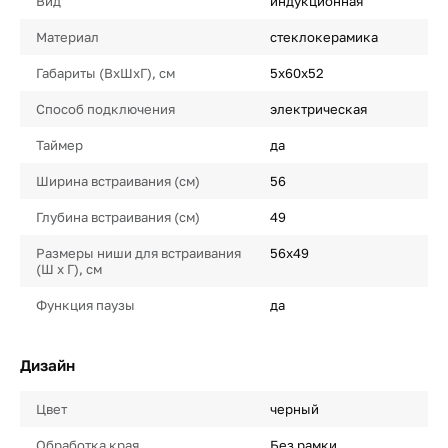
Вид
индукционная
Материал
стеклокерамика
Габариты (ВхШхГ), см
5х60х52
Способ подключения
электрическая
Таймер
да
Ширина встраивания (см)
56
Глубина встраивания (см)
49
Размеры ниши для встраивания
56х49
(Ш х Г), см
Функция паузы
да
Дизайн
Цвет
черный
Обработка края
Без рамки