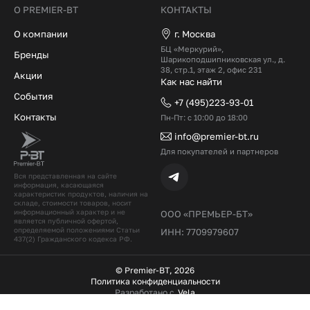
О PREMIER-BT
КОНТАКТЫ
О компании
г. Москва
БЦ «Меркурий»,
Бренды
Шарикоподшипниковская ул., д.
38, стр.1, этаж 2, офис 231
Акции
Как нас найти
События
+7 (495)223-93-01
Контакты
Пн-Пт: с 10:00 до 18:00
info@premier-bt.ru
Для покупателей и партнеров
Вся представленная на сайте
информация, касающаяся
характеристик продуктов, наличия на
складе, стоимости товаров, носит
информационный характер и не
ООО «ПРЕМЬЕР-БТ»
является публичной офертой,
определяемой положениями Статьи
ИНН: 7709979607
437(2) Гражданского кодекcа РФ.
© Premier-BT, 2026
Политика конфиденциальности
Разработано с
Vela