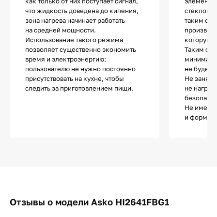
как только от них поступает сигнал,
элементы 
что жидкость доведена до кипения,
стеклоке
зона нагрева начинает работать
таким обр
на средней мощности.
производи
Использование такого режима
которую з
позволяет существенно экономить
Таким обр
время и электроэнергию:
минималь
пользователю не нужно постоянно
не будет 
присутствовать на кухне, чтобы
Не занята
следить за приготовлением пищи.
не нагрев
безопасно
Не имеет 
и форма п
Отзывы о модели Asko HI2641FBG1