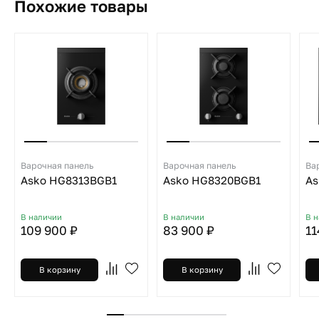
Похожие товары
Варочная панель
Варочная панель
Ва
Asko HG8313BGB1
Asko HG8320BGB1
As
В наличии
В наличии
В 
109 900 ₽
83 900 ₽
11
В корзину
В корзину