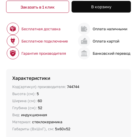
В корзину
Заказать в 1 клик
Бесплатная доставка
Оплата наличными
Бесплатное подключение
Оплата картой
Гарантия производителя
Банковский перевод
Характеристики
Код(артикул) производителя:
744744
Высота (см):
5
Ширина (см):
60
Глубина (см):
52
Вид:
индукционная
Материал:
стеклокерамика
Габариты (ВхШхГ), см:
5х60х52