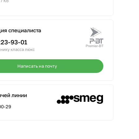
.7 Кб
ция специалиста
223-93-01
нику класса люкс
Написать на почту
ячей линии
00-29