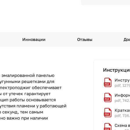
Инновации
Отзывы
До
Инструкци
с эмалированной панелью
Инстру
чугунными решетками для
pdf, 127
электроподжиг обеспечивает
 от утечек гарантирует
Информ
нцип работы основывается
pdf, 742
сутствия пламени у работающей
Кратка
о секунд, тем самым
pdf, 736
нно важно при наличии
Схема 