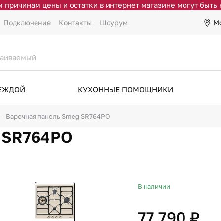
 причинам цены и остатки в интернет магазине могут быть
М
Подключение
Контакты
Шоурум
ДЕЖДОЙ
КУХОННЫЕ ПОМОЩНИКИ
Варочная панель Smeg SR764PO
g SR764PO
В наличии
77 790 ₽