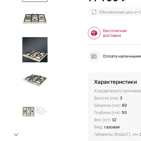
Обновление цен от
Бесплатная
доставка
Оплата наличным
Характеристики
Код(артикул) произво
Высота (см):
3
Ширина (см):
60
Глубина (см):
50
Вес (кг):
12
Вид:
газовая
Габариты (ВхШхГ), см: