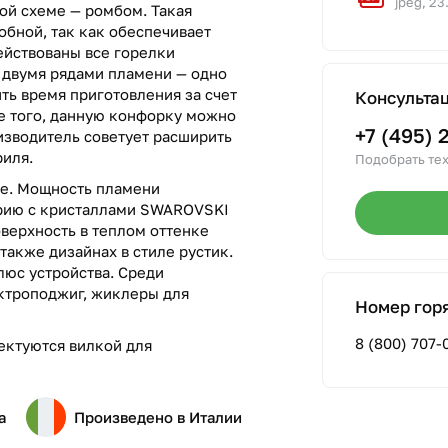
jpeg, 23
ой схеме — ромбом. Такая
обной, так как обеспечивает
ействованы все горелки
 двумя рядами пламени — одно
ить время приготовления за счет
Консульта
е того, данную конфорку можно
+7 (495) 
изводитель советует расширить
иля.
Подобрать тех
ое. Мощность пламени
ерию с кристаллами SWAROVSKI
верхность в теплом оттенке
также дизайнах в стиле рустик.
люс устройства. Среди
ектроподжиг, жиклеры для
Номер гор
8 (800) 707-
ектуются вилкой для
а
Произведено в Италии