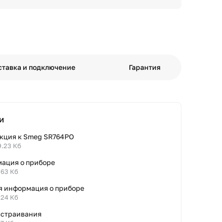
ставка и подключение
Гарантия
и
кция к Smeg SR764PO
9.23 Кб
ация о приборе
.63 Кб
я информация о приборе
.24 Кб
встраивания