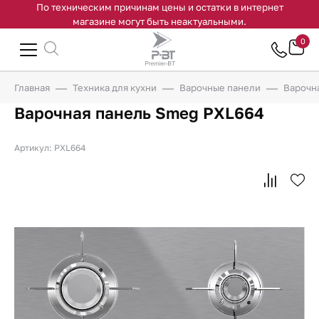
По техническим причинам цены и остатки в интернет
магазине могут быть неактуальными.
0
Главная
Техника для кухни
Варочные панели
Варочн
Варочная панель Smeg PXL664
Артикул: PXL664