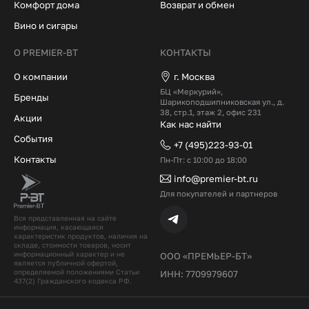
Комфорт дома
Возврат и обмен
Вино и сигары
О PREMIER-BT
КОНТАКТЫ
О компании
г. Москва
БЦ «Меркурий»,
Бренды
Шарикоподшипниковская ул., д.
38, стр.1, этаж 2, офис 231
Акции
Как нас найти
События
+7 (495)223-93-01
Контакты
Пн-Пт: с 10:00 до 18:00
info@premier-bt.ru
Для покупателей и партнеров
Вся представленная на сайте
информация, касающаяся
характеристик продуктов, наличия на
складе, стоимости товаров, носит
информационный характер и не
ООО «ПРЕМЬЕР-БТ»
является публичной офертой,
определяемой положениями Статьи
ИНН: 7709979607
437(2) Гражданского кодекcа РФ.