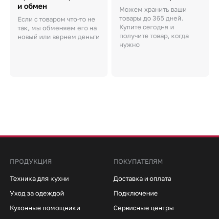
и обмен
Можем хранить ваши
товары до 365 дней.
Если с товаром что-то не
Купите сегодня и
так, мы обменяем его на
получите товар, когда
новый или вернем деньги
нужно
ПРОДУКЦИЯ
ПОКУПАТЕЛЯМ
Техника для кухни
Доставка и оплата
Уход за одеждой
Подключение
Кухонные помощники
Сервисные центры