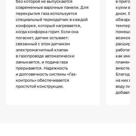
без которой не выпускаются
в пригото
современные варочные панели. Для
кухни в с
перекрытия газа используется
дном. Блю
специальный термодатчик в каждой
обжарива
конфорке, который нагревается,
температу
когда конфорка горит. Если она
помешива
погаснет, датчик остывает:
возможно
связанный с этом датчиком
расширен
электромагнитный клапан
работать 
в газопроводе автоматически
как имеют
замыкается, и подача газа
пламени, 
прерывается. Надежность
вместе ли
и долговечность системы «Газ-
Благодаря
контроль» обеспечивается
на них мо
простотой конструкции.
воду либо
добавлен