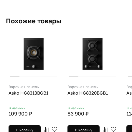
Похожие товары
Варочная панель
Варочная панель
Ва
Asko HG8313BGB1
Asko HG8320BGB1
As
В наличии
В наличии
В 
109 900 ₽
83 900 ₽
11
В корзину
В корзину