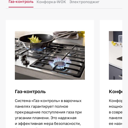
Газ-контроль
Конфорка-WOK
Электроподжиг
Газ-контроль
Конфор
Система «Газ-контроль» в варочных
Конфорка
панелях гарантирует полное
мощности 
прекращение поступления газа при
в совреме
угасании пламени. Это надежная
панелях. 
и эффективная мера безопасности,
ее назнач