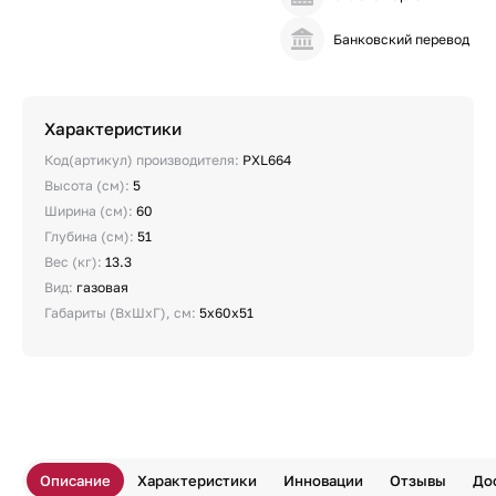
Банковский перевод
Характеристики
Код(артикул) производителя:
PXL664
Высота (см):
5
Ширина (см):
60
Глубина (см):
51
Вес (кг):
13.3
Вид:
газовая
Габариты (ВхШхГ), см:
5х60x51
Описание
Характеристики
Инновации
Отзывы
До