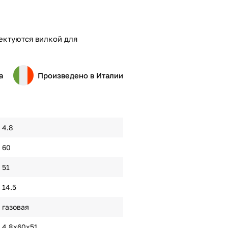
ектуются вилкой для
а
Произведено в Италии
4.8
60
51
14.5
газовая
4.8х60х51