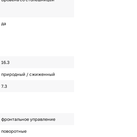
да
16.3
природный / сжиженный
7.3
фронтальное управление
поворотные