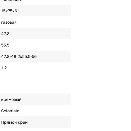
15х75х61
газовая
47.8
55.5
47.8-48.2х55.5-56
1.2
кремовый
Coloniale
Прямой край