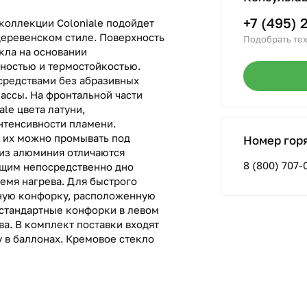
+7 (495) 
коллекции Coloniale подойдет
деревенском стиле. Поверхность
Подобрать тех
кла на основании
чностью и термостойкостью.
средствами без абразивных
ассы. На фронтальной части
le цвета латуни,
нтенсивности пламени.
 их можно промывать под
Номер гор
 из алюминия отличаются
8 (800) 707-
щим непосредственно дно
ремя нагрева. Для быстрого
ную конфорку, расположенную
е стандартные конфорки в левом
ва. В комплект поставки входят
 в баллонах. Кремовое стекло