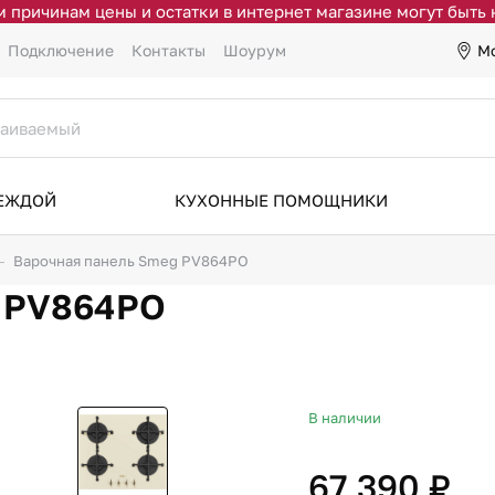
 причинам цены и остатки в интернет магазине могут быть
М
Подключение
Контакты
Шоурум
ДЕЖДОЙ
КУХОННЫЕ ПОМОЩНИКИ
Варочная панель Smeg PV864PO
g PV864PO
В наличии
67 390 ₽