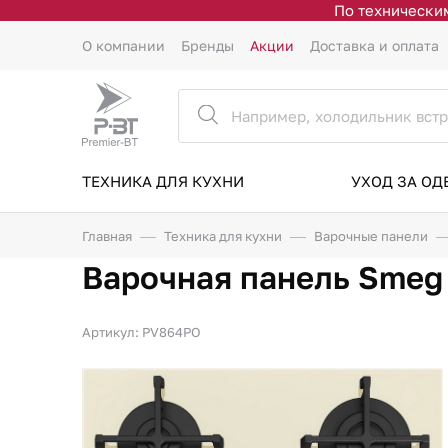
По техническим
О компании
Бренды
Акции
Доставка и оплата
ТЕХНИКА ДЛЯ КУХНИ
УХОД ЗА О
Главная
Техника для кухни
Варочные панели
Варочная панель Sme
Артикул: PV864PO