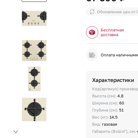
Обновление цен от
Бесплатная
доставка
Оплата наличным
Характеристики
Код(артикул) произво
Высота (см):
4.8
Ширина (см):
60
Глубина (см):
51
Вес (кг):
14.5
Вид:
газовая
Габариты (ВхШхГ), см: