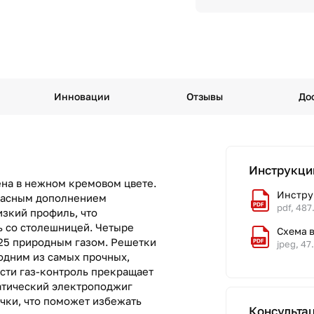
Инновации
Отзывы
До
Инструкци
на в нежном кремовом цвете.
Инстру
расным дополнением
pdf, 487
изкий профиль, что
ь со столешницей. Четыре
Схема 
G25 природным газом. Решетки
jpeg, 47
 одним из самых прочных,
ости газ-контроль прекращает
матический электроподжиг
чки, что поможет избежать
Консульта