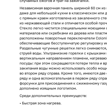
случайных ожогов и трат на зажигалки.
Независимая варочная панель шириной 60 см из 
даже для небольшой кухни в классическом или 
с прямым краем изготовлена из закаленного сте
из нержавеющей стали и отличается особой про
Стекло легко чистится специальными моющими 
материалов или скребками из дерева или пластм
расположены поворотные переключатели Colonia
обеспечивающие бесступенчатую регулировку и
Раздельные чугунные решетки легко снимаются,
струей воды. Ультранизкие горелки с крышками
вертикальным направлением пламени, нагреваю
посуды: при этом сокращаются потери тепла и в
закипания воды можно использовать особо мощ
во втором ряду справа. Кроме того, имеются дв
ряду и одна вспомогательная в первом ряду спра
форсунки для присоединения к сжиженному газу
дополнено изящным логотипом.
Среди дополнительных преимуществ:
• Быстрая зона нагрева.