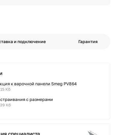
ставка и подключение
Гарантия
и
кция к варочной панели Smeg PV864
.15 Кб
встраивания с размерами
.39 Кб
ция специалиста