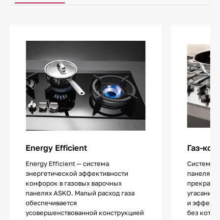
Energy Efficient
Газ-кон
Energy Efficient — система
Система «
энергетической эффективности
панелях г
конфорок в газовых варочных
прекращен
панелях ASKO. Малый расход газа
угасании 
обеспечивается
и эффекти
усовершенствованной конструкцией
без котор