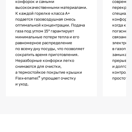
конфорок и самыми
современ
высококачественными материалами.
перекрыти
К каждой горелке класса А+
специальн
подается газовоздушная смесь
конфорке,
оптимальной концентрации. Подача
когда кон
газа под углом 15° гарантирует
погаснет,
минимальные потери тепла и его
связанный
равномерное распределение
электром
по всему дну посуды, что позволяет
в газопро
сократить время приготовления.
замыкаетс
Неразборные конфорки легко
прерывае
снимаются для очистки,
и долгове
а термостойкое покрытие крышки
контроль»
®
Flex-enamel
упрощает очистку
простотой
и уход.