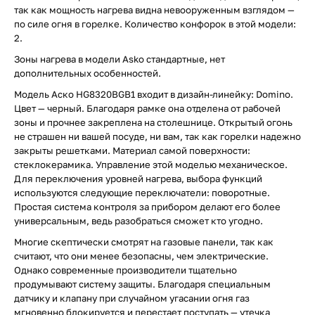
так как мощность нагрева видна невооруженным взглядом —
по силе огня в горелке. Количество конфорок в этой модели:
2.
Зоны нагрева в модели Asko стандартные, нет
дополнительных особенностей.
Модель Аско HG8320BGB1 входит в дизайн-линейку: Domino.
Цвет — черный. Благодаря рамке она отделена от рабочей
зоны и прочнее закреплена на столешнице. Открытый огонь
не страшен ни вашей посуде, ни вам, так как горелки надежно
закрыты решетками. Материал самой поверхности:
стеклокерамика. Управление этой моделью механическое.
Для переключения уровней нагрева, выбора функций
используются следующие переключатели: поворотные.
Простая система контроля за прибором делают его более
универсальным, ведь разобраться сможет кто угодно.
Многие скептически смотрят на газовые панели, так как
считают, что они менее безопасны, чем электрические.
Однако современные производители тщательно
продумывают систему защиты. Благодаря специальным
датчику и клапану при случайном угасании огня газ
мгновенно блокируется и перестает поступать — утечка