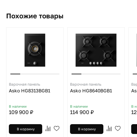
Похожие товары
Варочная панель
Варочная панель
Ва
Asko HG8313BGB1
Asko HG8640BGB1
As
В наличии
В наличии
В 
109 900 ₽
114 900 ₽
12
В корзину
В корзину