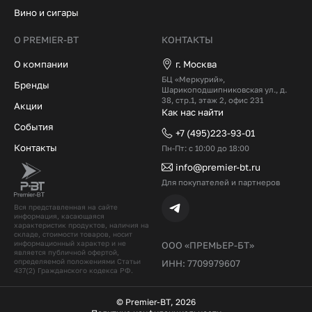
Вино и сигары
О PREMIER-BT
КОНТАКТЫ
О компании
г. Москва
БЦ «Меркурий»,
Бренды
Шарикоподшипниковская ул., д.
38, стр.1, этаж 2, офис 231
Акции
Как нас найти
События
+7 (495)223-93-01
Контакты
Пн-Пт: с 10:00 до 18:00
info@premier-bt.ru
Для покупателей и партнеров
Вся представленная на сайте
информация, касающаяся
характеристик продуктов, наличия на
складе, стоимости товаров, носит
информационный характер и не
ООО «ПРЕМЬЕР-БТ»
является публичной офертой,
определяемой положениями Статьи
ИНН: 7709979607
437(2) Гражданского кодекcа РФ.
© Premier-BT, 2026