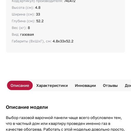
Код(артикул) производителя:
741472
Высота (см):
4.8
Ширина (см):
33
Глубина (см):
52.2
Вес (кг):
8
Вид:
газовая
Габариты (ВхШхГ), см:
4.8х33х52.2
Описание
Характеристики
Инновации
Отзывы
До
Описание модели
Выбор газовой варочной панели чаще всего обусловлен тем,
что в частный дом или квартиру проведен именно газ в
качестве обогрева. Работать с этой моделью довольно просто,