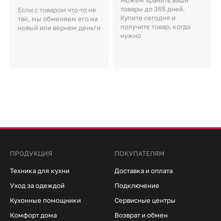
товары до 365 дней.
Если с товаром что-то не
Купите сегодня и
так, мы обменяем его на
получите товар, когда
новый или вернем деньги
нужно
ПРОДУКЦИЯ
ПОКУПАТЕЛЯМ
Техника для кухни
Доставка и оплата
Уход за одеждой
Подключение
Кухонные помощники
Сервисные центры
Комфорт дома
Возврат и обмен